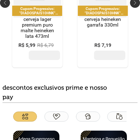
Cupom Progressivo:
Cupom Progressivo:
"DIADOSPAIS10HNK"
"DIADOSPAIS10HNK"
|"DIADOSPAIS20HNK" |
|"DIADOSPAIS20HNK" |
cerveja lager
cerveja heineken
"DIADOSPAIS30HNK" |
"DIADOSPAIS30HNK" |
premium puro
garrafa 330ml
limitado a 2 pedido por CPF
limitado a 2 pedido por CPF
malte heineken
lata 473ml
R$
5
,
99
R$
6
,
79
R$
7
,
19
descontos exclusivos prime e nosso
pay