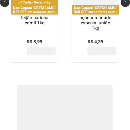
c/ Cartão Nosso Pay
Use: Cupom "CESTACAMIL"
Use: Cupom "CESTACAMIL"
R$5 OFF em compras acima
R$5 OFF em compras acima
de R$ 25 | limitado a 2
de R$ 25 | limitado a 2
feijão carioca
açúcar refinado
pedido por CPF
pedido por CPF
camil 1kg
especial união
1kg
R$
8
,
99
R$
4
,
39