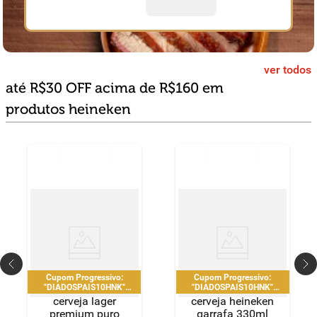
ver todos
até R$30 OFF acima de R$160 em
produtos heineken
Cupom Progressivo:
Cupom Progressivo:
"DIADOSPAIS10HNK"
"DIADOSPAIS10HNK"
|"DIADOSPAIS20HNK" |
|"DIADOSPAIS20HNK" |
cerveja lager
cerveja heineken
"DIADOSPAIS30HNK" |
"DIADOSPAIS30HNK" |
premium puro
garrafa 330ml
limitado a 2 pedido por CPF
limitado a 2 pedido por CPF