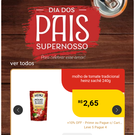
ver todos
molho de tomate tradicional
heinz sachê 240g
2
,
65
R$
+10% OFF - Prime ou Pague c/ Cartão
Nosso Pay
Leve 5 Pague 4