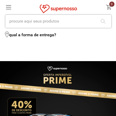
0
procure aqui seus produtos
termos mais buscados
qual a forma de entrega?
1
º
cerveja
2
º
leite
3
º
cafe
4
º
iogurte
5
º
queijo
6
º
biscoito
7
º
vinhos