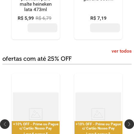
malte heineken
lata 473ml
R$
5
,
99
R$
6
,
79
R$
7
,
19
ver todos
ofertas com até 25% OFF
+10% OFF - Prime ou Pague
+10% OFF - Prime ou Pague
c/ Cartão Nosso Pay
c/ Cartão Nosso Pay
Leve 6 pague 5
Leve 6 pague 5