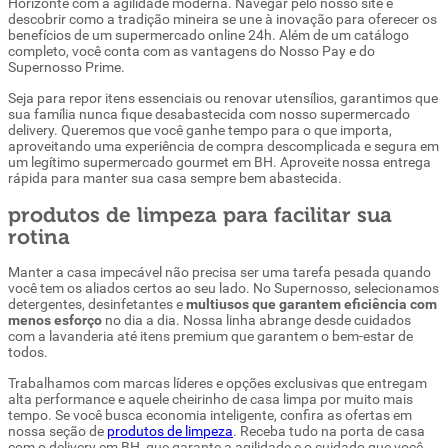
Horizonte com a agilidade moderna. Navegar pelo nosso site é
descobrir como a tradição mineira se une à inovação para oferecer os
benefícios de um supermercado online 24h. Além de um catálogo
completo, você conta com as vantagens do Nosso Pay e do
Supernosso Prime.
Seja para repor itens essenciais ou renovar utensílios, garantimos que
sua família nunca fique desabastecida com nosso supermercado
delivery. Queremos que você ganhe tempo para o que importa,
aproveitando uma experiência de compra descomplicada e segura em
um legítimo supermercado gourmet em BH. Aproveite nossa entrega
rápida para manter sua casa sempre bem abastecida.
produtos de limpeza para facilitar sua
rotina
Manter a casa impecável não precisa ser uma tarefa pesada quando
você tem os aliados certos ao seu lado. No Supernosso, selecionamos
detergentes, desinfetantes e
multiusos que garantem eficiência com
menos esforço
no dia a dia. Nossa linha abrange desde cuidados
com a lavanderia até itens premium que garantem o bem-estar de
todos.
Trabalhamos com marcas líderes e opções exclusivas que entregam
alta performance e aquele cheirinho de casa limpa por muito mais
tempo. Se você busca economia inteligente, confira as ofertas em
nossa seção de
produtos de limpeza
. Receba tudo na porta de casa
com o delivery em BH, que garante a agilidade e o cuidado que você