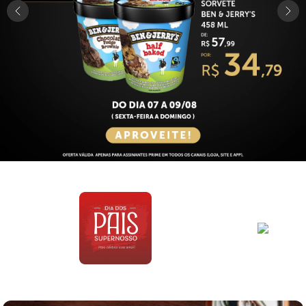
8
º
detergente
9
º
macarrão
10
º
chocolate