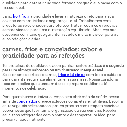
qualidade para garantir que cada fornada chegue à sua mesa com o
frescor ideal.
Já no
hortifrúti
, a prioridade é levar a natureza direto para a sua
cozinha com praticidade e segurança total. Trabalhamos com
produtores selecionados para oferecer frutas, legumes e verduras
sempre viçosos para uma alimentação equilibrada. Abasteça sua
despensa com itens que garantem saúde e muito mais cor para as
suas refeições diárias.
carnes, frios e congelados: sabor e
praticidade para as refeições
Ter proteínas de qualidade e acompanhamentos práticos
é o segredo
para um almoço saboroso ou um churrasco inesquecível
.
Selecionamos cortes de carnes,
frios e laticínios
com todo o cuidado
para garantir segurança alimentar em sua mesa. Nossa curadoria
foca em opções que atendam desde o preparo cotidiano até
momentos de celebração.
Para quem busca otimizar o tempo sem abrir mão da saúde, nossa
linha de
congelados
oferece soluções completas e nutritivas. Escolha
entre vegetais selecionados, pratos prontos com tempero caseiro e
sobremesas que facilitam a organização da sua semana. Receba
seus itens refrigerados com o controle de temperatura ideal para
preservar cada nutriente.