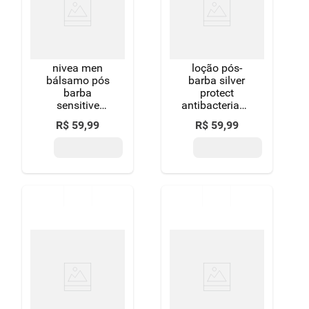
8
º
detergente
9
º
macarrão
nivea men
loção pós-
10
º
chocolate
bálsamo pós
barba silver
barba
protect
sensitive
antibacteriana
100ml
nivea men
R$
59
,
99
R$
59
,
99
caixa 100ml