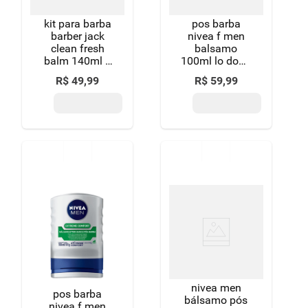
kit para barba
pos barba
barber jack
nivea f men
clean fresh
balsamo
balm 140ml +
100ml lo doub
gel 140ml
action
R$
49
,
99
R$
59
,
99
grátis 1
shampoo
140ml
nivea men
pos barba
bálsamo pós
nivea f men