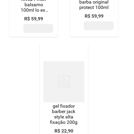
barba original
balsamo
protect 100ml
100ml lo ext
comfort
R$
59
,
99
R$
59
,
99
gel fixador
barber jack
style alta
fixação 200g
R$
22
,
90