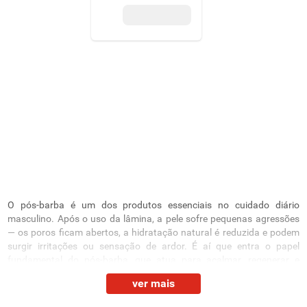
O pós-barba é um dos produtos essenciais no cuidado diário
masculino. Após o uso da lâmina, a pele sofre pequenas agressões
— os poros ficam abertos, a hidratação natural é reduzida e podem
surgir irritações ou sensação de ardor. É aí que entra o papel
fundamental do pós-barba, que atua para acalmar, regenerar e
proteger a pele logo após o barbear.
ver mais
No Supernosso, você pode encontrar loções, bálsamos e cremes