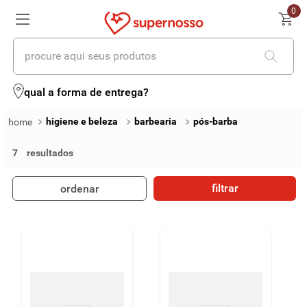
0
procure aqui seus produtos
termos mais buscados
qual a forma de entrega?
1
º
cerveja
higiene e beleza
barbearia
pós-barba
2
º
leite
7
3
º
cafe
filtrar
ordenar
4
º
iogurte
5
º
vinhos
6
º
biscoito
7
º
queijo