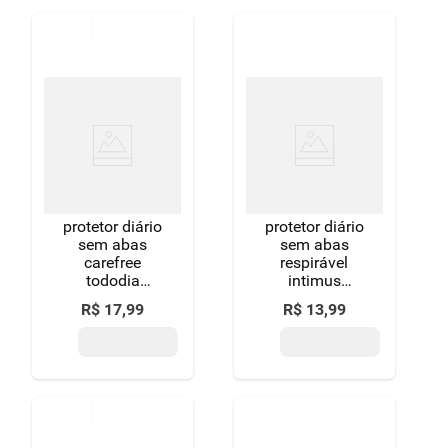
protetor diário
protetor diário
sem abas
sem abas
carefree
respirável
tododia
intimus
pacote 40
frescor diário
R$
17
,
99
R$
13
,
99
unidades
pacote 40
embalagem
unidades leve
econômica
mais pague
menos