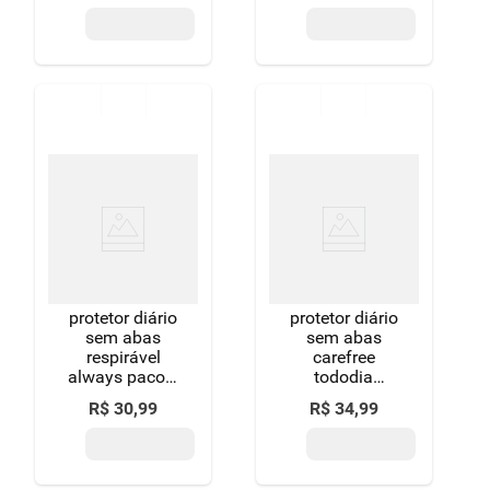
mais pague
60 unidades
menos
leve mais
pague menos
protetor diário
protetor diário
sem abas
sem abas
respirável
carefree
always pacote
tododia
80 unidades
pacote 80
R$
30
,
99
R$
34
,
99
grátis 20
unidades leve
unidades
mais pague
menos