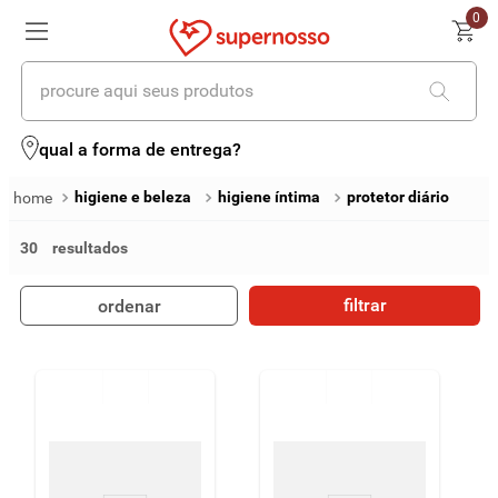
0
procure aqui seus produtos
termos mais buscados
qual a forma de entrega?
1
º
cerveja
higiene e beleza
higiene íntima
protetor diário
2
º
leite
30
3
º
cafe
filtrar
ordenar
4
º
iogurte
5
º
vinhos
6
º
biscoito
7
º
queijo