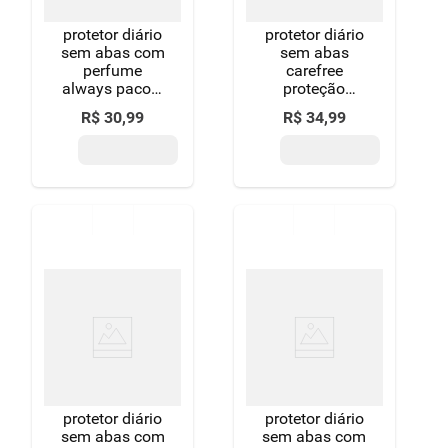
protetor diário
protetor diário
sem abas com
sem abas
perfume
carefree
always pacote
proteção
80 unidades
pacote 80
R$
30
,
99
R$
34
,
99
grátis 20
unidades leve
unidades
mais pague
menos
protetor diário
protetor diário
sem abas com
sem abas com