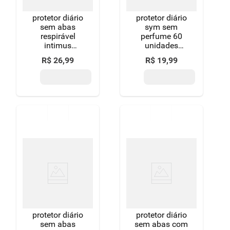
protetor diário
protetor diário
sem abas
sym sem
respirável
perfume 60
intimus
unidades
cuidado diário
embalagem
R$
26
,
99
R$
19
,
99
pacote 80
econômica
unidades leve
mais pague
menos
protetor diário
protetor diário
sem abas
sem abas com