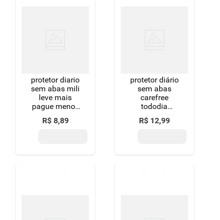
protetor diario
protetor diário
sem abas mili
sem abas
leve mais
carefree
pague menos
tododia
pacote 40
pacote 15
R$
8
,
89
R$
12
,
99
unidades
unidades