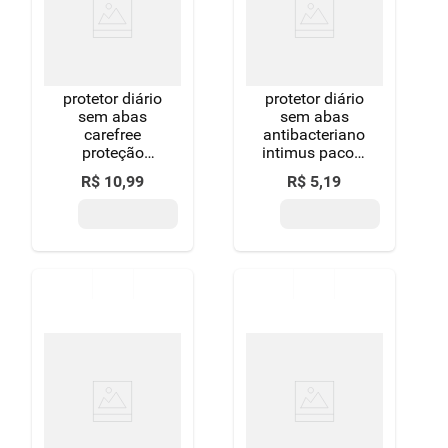
protetor diário
protetor diário
sem abas
sem abas
carefree
antibacteriano
proteção
intimus pacote
pacote 15
15 unidades
R$
10
,
99
R$
5
,
19
unidades