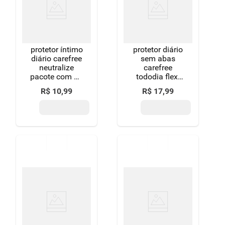
8
º
detergente
9
º
macarrão
protetor íntimo
protetor diário
10
º
chocolate
diário carefree
sem abas
neutralize
carefree
pacote com 15
tododia flexi
unidades
pacote 40
R$
10
,
99
R$
17
,
99
unidades
embalagem
econômica