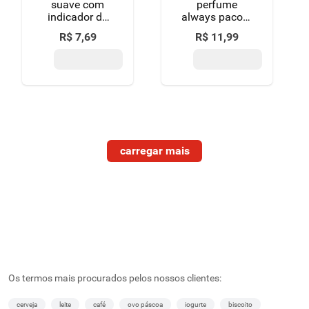
suave com
perfume
indicador de
always pacote
troca intimus
40 unidades
R$
7
,
69
R$
11
,
99
cuidado
avançado
pacote 15
unidades
Os termos mais procurados pelos nossos clientes:
cerveja
leite
café
ovo páscoa
iogurte
biscoito