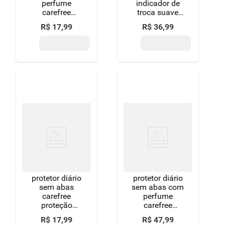
perfume
indicador de
carefree
troca suave
proteção
intimus pacote
R$
17
,
99
R$
36
,
99
pacote 40
80 unidades
unidades leve
leve mais
mais pague
pague menos
menos
protetor diário
protetor diário
sem abas
sem abas com
carefree
perfume
proteção
carefree
pacote 40
proteção extra
R$
17
,
99
R$
47
,
99
unidades leve
longo pacote