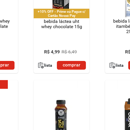
+10% OFF - Prime ou Pague c/
Cartão Nosso Pay
 whey
bebida 
bebida láctea uht
late
itambé
whey chocolate 15g
2
R
R$
4
,
99
R$
6
,
49
prar
comprar
lista
lista