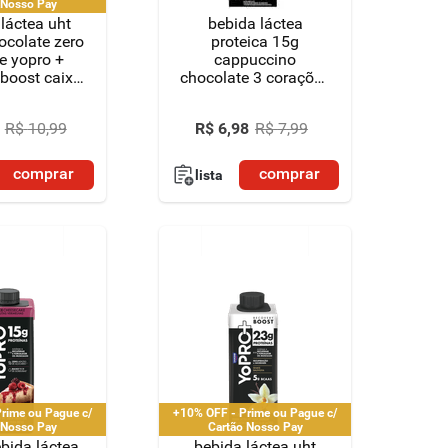
 Nosso Pay
láctea uht
bebida láctea
ocolate zero
proteica 15g
e yopro +
cappuccino
 boost caixa
chocolate 3 corações
50ml
power 250ml
R$
10
,
99
R$
6
,
98
R$
7
,
99
comprar
comprar
lista
rime ou Pague c/
+10% OFF - Prime ou Pague c/
 Nosso Pay
Cartão Nosso Pay
bida láctea
bebida láctea uht