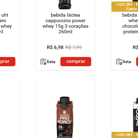
+10% OFF - P
Cartão
 uht
bebida láctea
bebida 
ero
cappuccino power
whe
é whey
whey 15g 3 corações
chocol
ml
260ml
proteí
R$
6
,
98
R$
7
,
99
R
prar
comprar
lista
lista
+10% OFF - P