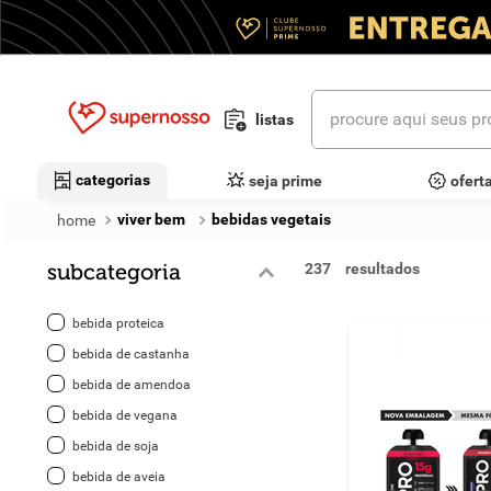
procure aqui seus prod
listas
termos mais buscados
categorias
seja prime
ofert
1
º
cerveja
viver bem
bebidas vegetais
2
º
leite
subcategoria
237
3
º
cafe
bebida proteica
4
º
iogurte
bebida de castanha
bebida de amendoa
5
º
queijo
bebida de vegana
6
º
vinhos
bebida de soja
bebida de aveia
7
º
biscoito