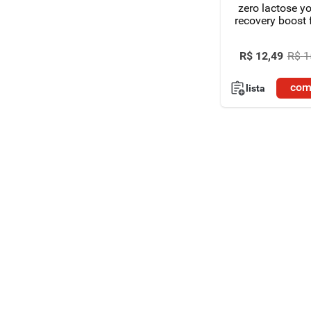
zero lactose y
recovery boost 
250g
R$
12
,
49
R$
1
com
lista