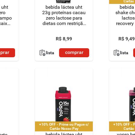
Cartão
 uht
bebida láctea uht
bebida 
ero
23g proteínas cacau
shake ch
 campo
zero lactose para
lactos
caixa
dietas com restrição
recovery
de lactose
2
piracanjuba whey
R$
8
,
99
R$
9
,
49
caixa 250ml
prar
comprar
lista
lista
+10% OFF - Prime ou Pague c/
+10% OFF - P
Cartão Nosso Pay
Cartão
bebida láctea uht
yopro be
orto