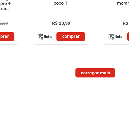
coco 1l
mora
opro +
frasco
R$
23
,
99
R$
5
,
99
prar
comprar
lista
lista