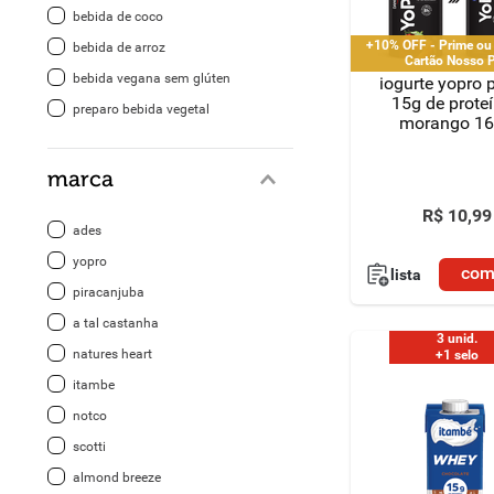
bebida de coco
8
º
detergente
+10% OFF - Prime ou
bebida de arroz
Cartão Nosso 
bebida vegana sem glúten
iogurte yopro 
9
º
macarrão
15g de prote
preparo bebida vegetal
morango 1
10
º
chocolate
marca
R$
10
,
99
ades
yopro
com
lista
piracanjuba
a tal castanha
3 unid.
natures heart
+1 selo
itambe
notco
scotti
almond breeze