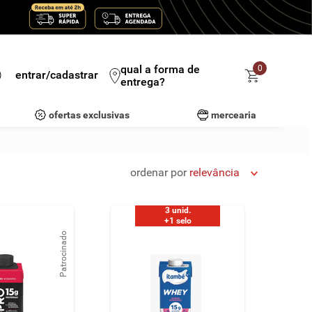
qual a forma de
0
entrar/cadastrar
entrega?
ofertas exclusivas
mercearia
ordenar por
relevância
3 unid.
+1 selo
Patrocinado