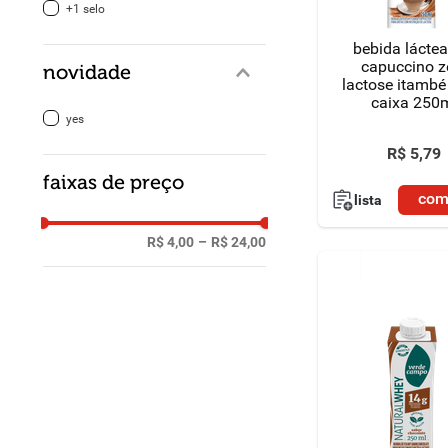
+1 selo
bebida láctea
capuccino z
novidade
lactose itamb
caixa 250
yes
R$
5
,
79
faixas de preço
com
lista
R$ 4,00
–
R$ 24,00