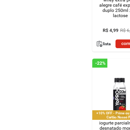
alegre café ex
duplo 250ml 
lactose
R$
4
,
99
R$
6
com
lista
-
22%
+10% OFF - Prime ou
Cartão Nosso 
iogurte parcia
desnatado mo