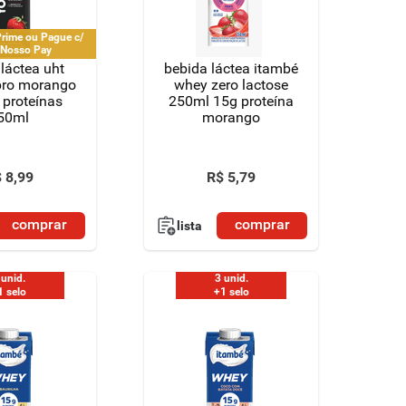
rime ou Pague c/
 Nosso Pay
láctea uht
bebida láctea itambé
pro morango
whey zero lactose
 proteínas
250ml 15g proteína
50ml
morango
$
8
,
99
R$
5
,
79
comprar
comprar
lista
 unid.
3 unid.
1 selo
+1 selo