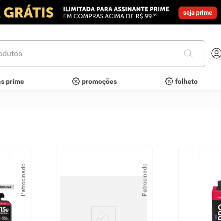
utos
as prime
promoções
folheto
Patrocinado
Patrocinado