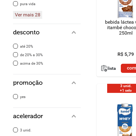
pura vida
Ver mais 28
bebida láctea
itambé choco
desconto
250ml
até 20%
R$
5
,
79
de 20% a 30%
acima de 30%
com
lista
promoção
3 unid.
+1 selo
yes
acelerador
3 unid.