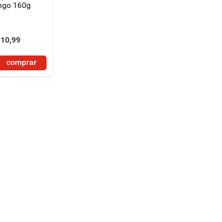
ngo 160g
10
,
99
comprar