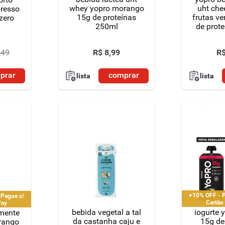
whey yopro morango
uht che
presso
15g de proteínas
frutas v
zero
250ml
de prot
R$
8
,
99
R
,
49
prar
comprar
lista
lista
+10% OFF - P
 Pague c/
Cartão
Pay
bebida vegetal a tal
iogurte 
lmente
da castanha caju e
15g de
rango