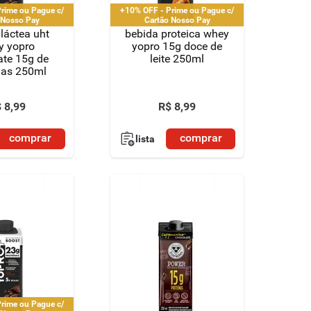
rime ou Pague c/
+10% OFF - Prime ou Pague c/
 Nosso Pay
Cartão Nosso Pay
láctea uht
bebida proteica whey
y yopro
yopro 15g doce de
ate 15g de
leite 250ml
nas 250ml
$
8
,
99
R$
8
,
99
comprar
comprar
lista
rime ou Pague c/