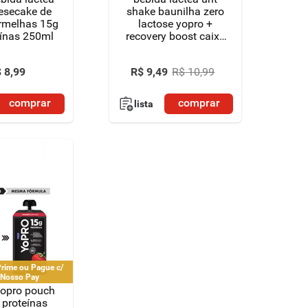
esecake de
shake baunilha zero
ermelhas 15g
lactose yopro +
eínas 250ml
recovery boost caixa
250ml
$
8
,
99
R$
9
,
49
R$
10
,
99
comprar
comprar
lista
rime ou Pague c/
 Nosso Pay
yopro pouch
 proteínas