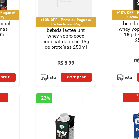
 Pague c/
+10% OFF - P
Pay
Cartão
+10% OFF - Prime ou Pague c/
pouch
bebida 
Cartão Nosso Pay
ínas
whey yo
bebida láctea uht
60g
15g de
whey yopro coco
2
com batata-doce 15g
de proteínas 250ml
R
R$
8
,
99
prar
comprar
lista
lista
3
-
23%
+