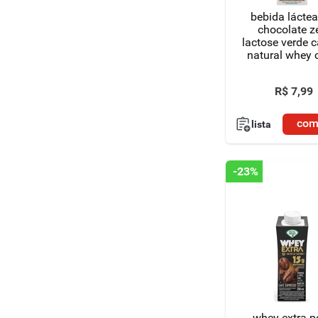
bebida láctea
chocolate z
lactose verde
natural whey 
250ml
R$
7
,
99
com
lista
-
23%
whey extra p