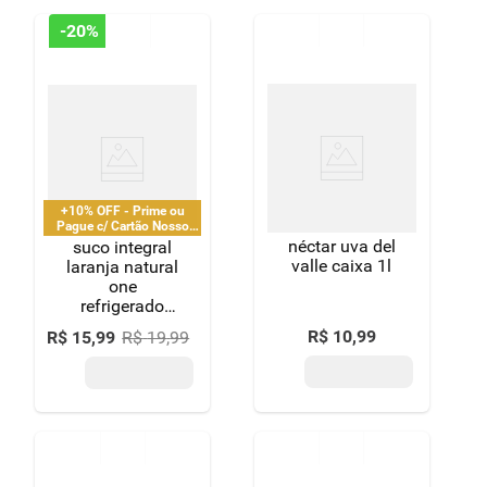
-
20%
+10% OFF - Prime ou
Pague c/ Cartão Nosso
Pay
néctar uva del
suco integral
valle caixa 1l
laranja natural
one
refrigerado
garrafa 1,3l
R$
10
,
99
R$
15
,
99
R$
19
,
99