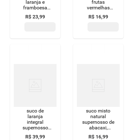
laranja e
frutas
framboesa
vermelhas
500ml
supernosso
R$
23
,
99
R$
16
,
99
100% de suco
e polpa 500ml-
gf sem adicao
de acucares
suco de
suco misto
laranja
natural
integral
supernosso de
supernosso
abacaxi,
100% suco 3l-
maca, limao,
R$
39
,
99
R$
16
,
99
gl sem adicao
couve e