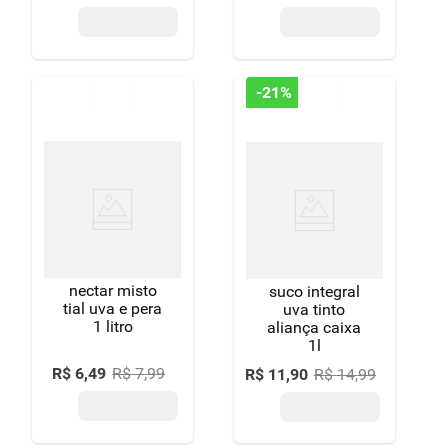
de acucares
gengibre
500ml-gf
-
21%
nectar misto
suco integral
tial uva e pera
uva tinto
1 litro
aliança caixa
1l
R$
6
,
49
R$
7
,
99
R$
11
,
90
R$
14
,
99