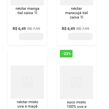
néctar manga
néctar
tial caixa 1l
maracujá tial
caixa 1l
R$
6
,
49
R$
7
,
99
R$
6
,
49
R$
7
,
99
-
23%
néctar misto
suco misto
uva e maçã
100% uva e