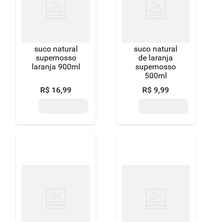
8
º
detergente
9
º
chocolate
suco natural
suco natural
10
º
macarrão
supernosso
de laranja
laranja 900ml
supernosso
500ml
R$
16
,
99
R$
9
,
99