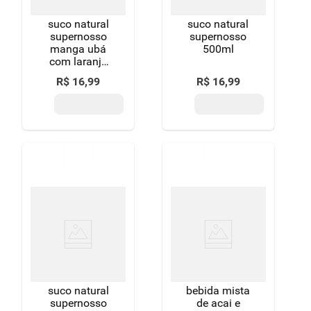
suco natural
suco natural
supernosso
supernosso
manga ubá
500ml
com laranja
500ml
R$
16
,
99
R$
16
,
99
suco natural
bebida mista
supernosso
de acai e