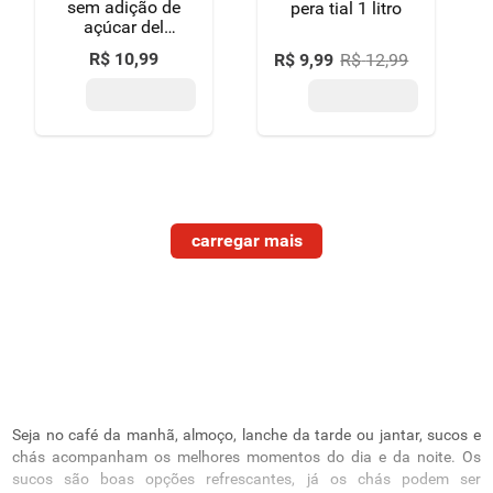
sem adição de
pera tial 1 litro
açúcar del
valle caixa 1l
R$
10
,
99
R$
9
,
99
R$
12
,
99
Seja no café da manhã, almoço, lanche da tarde ou jantar, sucos e
chás acompanham os melhores momentos do dia e da noite. Os
sucos são boas opções refrescantes, já os chás podem ser