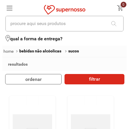
0
procure aqui seus produtos
termos mais buscados
qual a forma de entrega?
1
º
cerveja
bebidas não alcóolicas
sucos
2
º
leite
3
º
cafe
filtrar
ordenar
4
º
iogurte
5
º
queijo
6
º
biscoito
7
º
vinhos