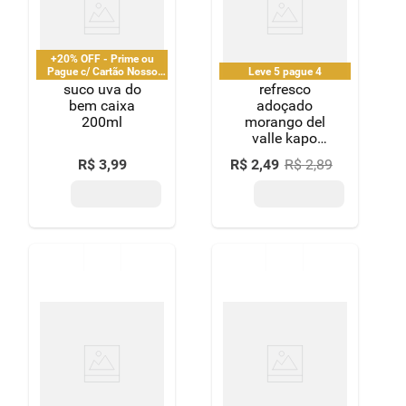
+20% OFF - Prime ou
Pague c/ Cartão Nosso
Leve 5 pague 4
Pay
suco uva do
refresco
bem caixa
adoçado
200ml
morango del
valle kapo
caixa 200ml
R$
3
,
99
R$
2
,
49
R$
2
,
89