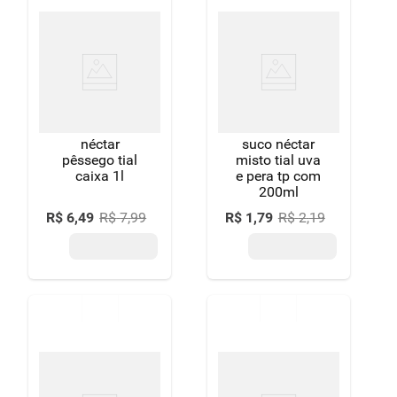
néctar
suco néctar
pêssego tial
misto tial uva
caixa 1l
e pera tp com
200ml
R$
6
,
49
R$
7
,
99
R$
1
,
79
R$
2
,
19