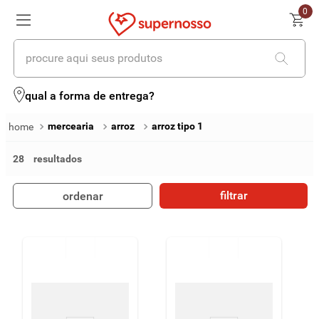
0
procure aqui seus produtos
termos mais buscados
qual a forma de entrega?
1
º
cerveja
mercearia
arroz
arroz tipo 1
2
º
leite
28
3
º
cafe
filtrar
ordenar
4
º
iogurte
5
º
vinhos
6
º
biscoito
7
º
queijo