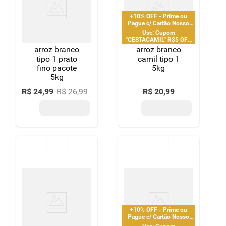
8
º
detergente
+10% OFF - Prime ou
Pague c/ Cartão Nosso
9
º
macarrão
Pay
Use: Cupom
"CESTACAMIL" R$5 OFF
em compras acima de R$
arroz branco
arroz branco
10
º
chocolate
25 | limitado a 2 pedido
tipo 1 prato
camil tipo 1
por CPF
fino pacote
5kg
5kg
R$
24
,
99
R$
26
,
99
R$
20
,
99
+10% OFF - Prime ou
Pague c/ Cartão Nosso
Pay