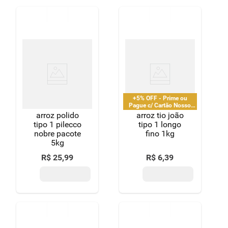
+5% OFF - Prime ou
Pague c/ Cartão Nosso
Pay
arroz polido
arroz tio joão
tipo 1 pilecco
tipo 1 longo
nobre pacote
fino 1kg
5kg
R$
25
,
99
R$
6
,
39