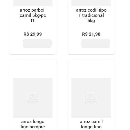
arroz parboil
arroz codil tipo
camil 5kg-pc
1 tradicional
t1
5kg
R$
29
,
99
R$
21
,
98
arroz longo
arroz camil
fino sempre
longo fino