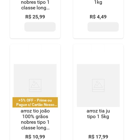
nobres tipo 1
1kg
classe longo
fino 5kg
R$
25
,
99
R$
4
,
49
+5% OFF - Prime ou
Pague c/ Cartão Nosso
Pay
arroz tio joão
arroz tia ju
100% grãos
tipo 1 5kg
nobres tipo 1
classe longo
fino 2kg
R$
10
,
99
R$
17
,
99