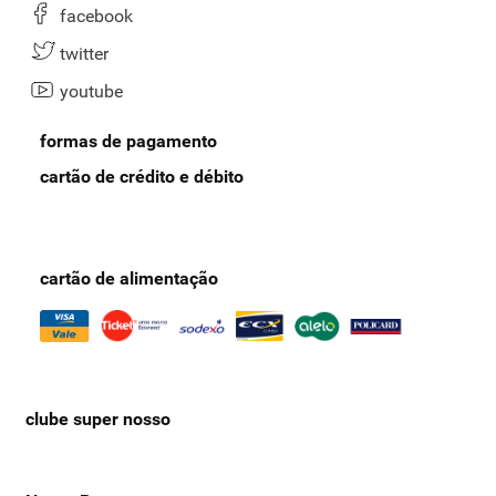
como frete grátis nas compras acima de R$ 100.
facebook
Mas, antes de concluir o pedido, conheça nossa seção de
arroz
twitter
especial
. Nela, temos arroz parboilizado, arroz integral, arroz
youtube
carreteiro, arroz preto e outras classificações. Aproveite!
formas de pagamento
cartão de crédito e débito
cartão de alimentação
clube super nosso