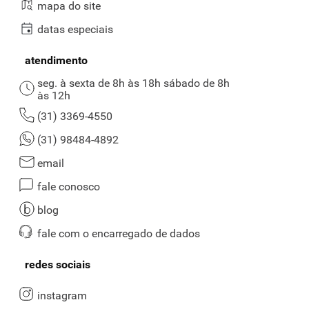
Qual é a diferença entre o arroz dos tipos 1, 2 e 3?
mapa do site
A diferença está na qualidade dos grãos. Esses três tipos são
datas especiais
definidos pelo Ministério da Agricultura, Pecuária e Abastecimento
(MAPA), no qual
a alternativa 1 corresponde ao mais alto padrão
atendimento
de qualidade
, sendo formada por grãos puros, limpos e mais
seg. à sexta de 8h às 18h sábado de 8h
saudáveis.
às 12h
Enquanto a versão 2 corresponde ao nível intermediário de
(31) 3369-4550
excelência, podendo ter grãos irregulares ou com pequenas
descolorações. Apesar de a categoria 3 ser a mais baixa, ela ainda é
(31) 98484-4892
segura para o consumo, apenas terá sabor e aparência inferiores.
email
Onde comprar arroz branco tipo 1 em Belo
Horizonte?
fale conosco
blog
Você deseja comprar arroz online, mas não sabe qual é o melhor
supermercado em BH para isso?
O Supernosso é a alternativa mais
fale com o encarregado de dados
confiável
, já que o nosso catálogo é formado por marcas seguras e
renomadas de arroz tipo 1.
redes sociais
Escolha a opção que desejar, inclua no carrinho e finalize a compra
com o cartão
Nosso Pay
. Com ele nas mãos, você aproveita ofertas
instagram
exclusivas, inúmeros descontos e outras vantagens imperdíveis,