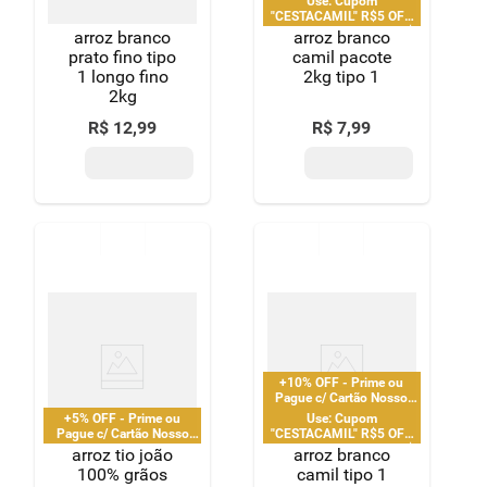
Use: Cupom
"CESTACAMIL" R$5 OFF
em compras acima de R$
arroz branco
arroz branco
25 | limitado a 2 pedido
prato fino tipo
camil pacote
por CPF
1 longo fino
2kg tipo 1
2kg
R$
12
,
99
R$
7
,
99
+10% OFF - Prime ou
Pague c/ Cartão Nosso
Pay
+5% OFF - Prime ou
Use: Cupom
Pague c/ Cartão Nosso
"CESTACAMIL" R$5 OFF
Pay
em compras acima de R$
arroz tio joão
arroz branco
25 | limitado a 2 pedido
100% grãos
camil tipo 1
por CPF