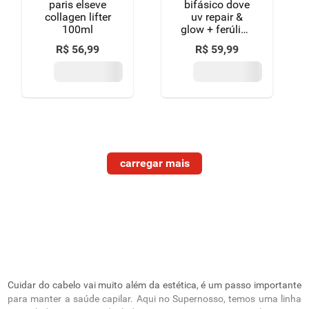
paris elseve
bifásico dove
collagen lifter
uv repair &
100ml
glow + ferúlico
frasco 110ml
R$
56
,
99
R$
59
,
99
spray
Cuidar do cabelo vai muito além da estética, é um passo importante
para manter a saúde capilar. Aqui no Supernosso, temos uma linha