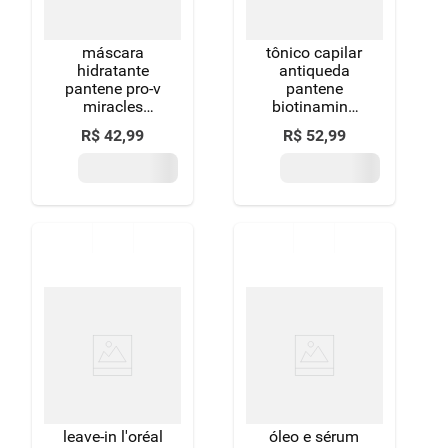
máscara
tônico capilar
hidratante
antiqueda
pantene pro-v
pantene
miracles
biotinamina
colágeno
b3 caixa 52ml
R$
42
,
99
R$
52
,
99
hidrata &
conta-gotas
resgata pote
550ml
leave-in l'oréal
óleo e sérum