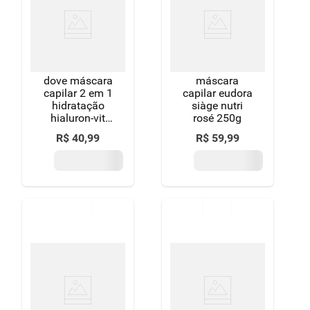
8
º
detergente
9
º
macarrão
10
º
chocolate
dove máscara
máscara
capilar 2 em 1
capilar eudora
hidratação
siàge nutri
hialuron-vit
rosé 250g
500g
R$
40
,
99
R$
59
,
99