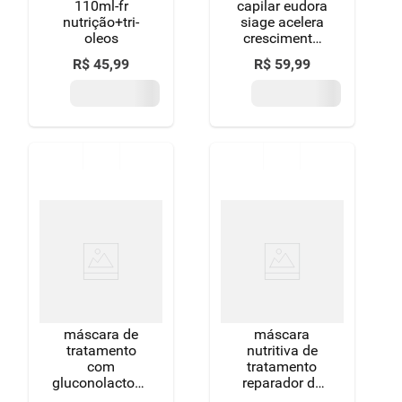
110ml-fr
capilar eudora
nutrição+tri-
siage acelera
oleos
crescimento
250g
R$
45
,
99
R$
59
,
99
máscara de
máscara
tratamento
nutritiva de
com
tratamento
gluconolactona
reparador de
e arginina
queratina