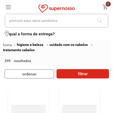
0
procure aqui seus produtos
termos mais buscados
qual a forma de entrega?
1
º
cerveja
higiene e beleza
cuidado com os cabelos
tratamento cabelos
2
º
leite
299
3
º
cafe
4
º
iogurte
filtrar
ordenar
5
º
queijo
6
º
vinhos
7
º
biscoito