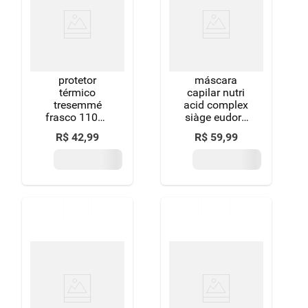
protetor
máscara
térmico
capilar nutri
tresemmé
acid complex
frasco 110ml
siàge eudora
spray
250g
R$
42
,
99
R$
59
,
99