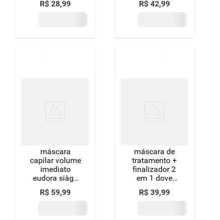
R$
28
,
99
R$
42
,
99
tresemmé
pantene pro-v
reconstrução
bambu nutre &
ultra-intensa
cresce pote
pote 400g
600ml
máscara
máscara de
capilar volume
tratamento +
imediato
finalizador 2
eudora siàge
em 1 dove
250g
nutrição +
R$
59
,
99
R$
39
,
99
fusão de óleos
500 g