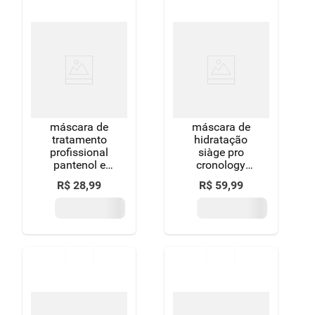
máscara de
máscara de
tratamento
hidratação
profissional
siàge pro
pantenol e
cronology
niacinamida
250g
R$
28
,
99
R$
59
,
99
tresemmé pro-
hidratação
ativa pote
400g