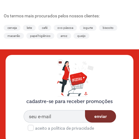
Os termos mais procurados pelos nossos clientes:
cerveja
leite
café
ovo páscoa
iogurte
biscoito
macarrão
papel higiênico
arroz
queijo
cadastre-se para receber promoções
enviar
aceito a política de privacidade