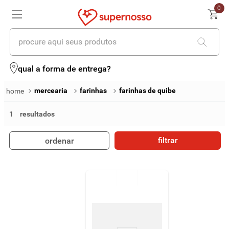
0
procure aqui seus produtos
termos mais buscados
qual a forma de entrega?
1
º
cerveja
mercearia
farinhas
farinhas de quibe
2
º
leite
1
3
º
cafe
filtrar
ordenar
4
º
iogurte
5
º
queijo
6
º
biscoito
7
º
vinhos