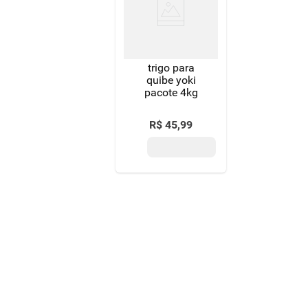
8
º
detergente
9
º
macarrão
trigo para
10
º
chocolate
quibe yoki
pacote 4kg
R$
45
,
99