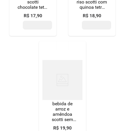
scotti
riso scotti com
chocolate tetra
quinoa tetra
pak 1 l
pak 1 l
R$
17
,
90
R$
18
,
90
bebida de
arroz e
amêndoa
scotti sem
glúten 1l
R$
19
,
90