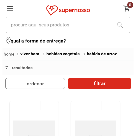
0
procure aqui seus produtos
termos mais buscados
qual a forma de entrega?
1
º
cerveja
viver bem
bebidas vegetais
bebida de arroz
2
º
leite
7
3
º
cafe
filtrar
ordenar
4
º
iogurte
5
º
queijo
6
º
biscoito
7
º
vinhos