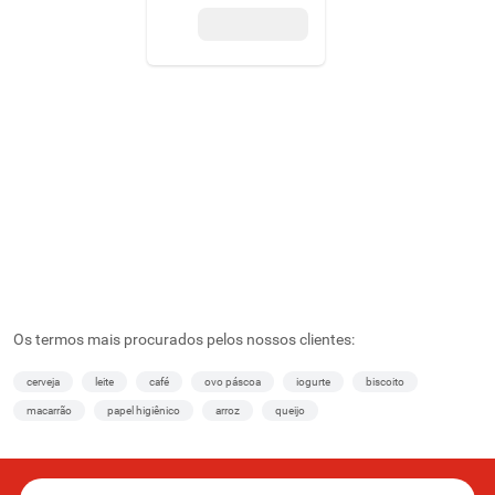
Os termos mais procurados pelos nossos clientes:
cerveja
leite
café
ovo páscoa
iogurte
biscoito
macarrão
papel higiênico
arroz
queijo