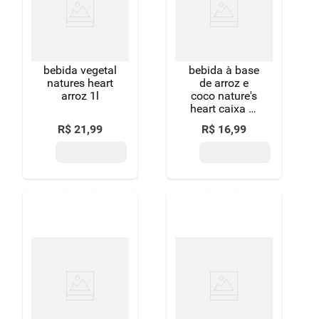
8
º
detergente
9
º
macarrão
bebida vegetal
bebida à base
10
º
chocolate
natures heart
de arroz e
arroz 1l
coco nature's
heart caixa 1l
grátis 20%
R$
21
,
99
R$
16
,
99