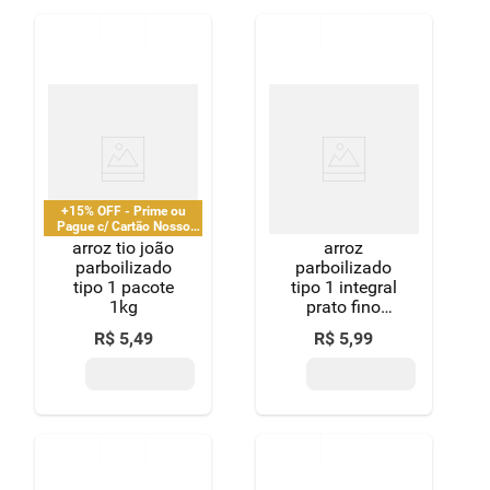
+15% OFF - Prime ou
Pague c/ Cartão Nosso
Pay
arroz tio joão
arroz
parboilizado
parboilizado
tipo 1 pacote
tipo 1 integral
1kg
prato fino
pacote 1kg
R$
5
,
49
R$
5
,
99