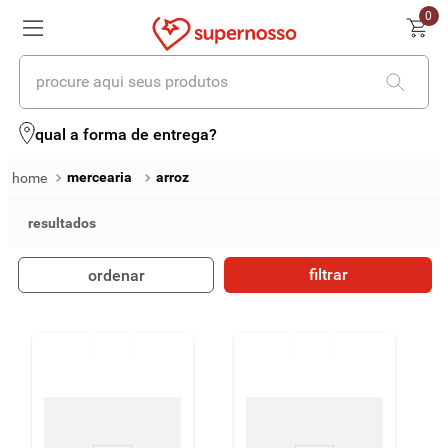
0
procure aqui seus produtos
termos mais buscados
qual a forma de entrega?
1
º
cerveja
mercearia
arroz
2
º
leite
3
º
cafe
filtrar
ordenar
4
º
iogurte
5
º
vinhos
6
º
biscoito
7
º
queijo