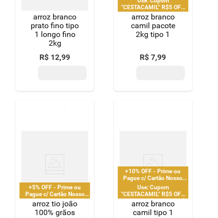
Use: Cupom
"CESTACAMIL" R$5 OFF
em compras acima de R$
arroz branco
arroz branco
25 | limitado a 2 pedido
prato fino tipo
camil pacote
por CPF
1 longo fino
2kg tipo 1
2kg
R$
12
,
99
R$
7
,
99
+10% OFF - Prime ou
Pague c/ Cartão Nosso
Pay
+5% OFF - Prime ou
Use: Cupom
Pague c/ Cartão Nosso
"CESTACAMIL" R$5 OFF
Pay
em compras acima de R$
arroz tio joão
arroz branco
25 | limitado a 2 pedido
100% grãos
camil tipo 1
por CPF