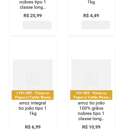
nobres tipo 1
1kg
classe longo
fino 5kg
R$
25
,
99
R$
4
,
49
+15% OFF - Prime ou
+5% OFF - Prime ou
Pague c/ Cartão Nosso
Pague c/ Cartão Nosso
Pay
Pay
arroz integral
arroz tio joão
tio joão tipo 1
100% grãos
1kg
nobres tipo 1
classe longo
fino 2kg
R$
6
,
99
R$
10
,
99