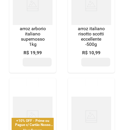
arroz arborio
arroz italiano
italiano
risotto scotti
supernosso
eccellente
1kg
-500g
R$
19
,
99
R$
10
,
99
+10% OFF - Prime ou
Pague c/ Cartão Nosso
Pay