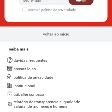
enviar
durabilidade e sabor. Se você gosta de testar e experimentar novos
sabores, aproveite para visitar nossa página de
temperos e
aceito a política de privacidade
especiarias
!
Feijão: opções para todos os gostos
O feijão é um clássico da mesa brasileira. No Supernosso, você
escolhe entre diferentes tipos para sua receita ideal. O feijão carioca,
voltar ao início
o mais consumido no país, o feijão preto, usado em pratos como a
feijoada, e o feijão-vermelho, excelente para saladas e pratos mais
leves. Temos disponíveis marcas como:
saiba mais
Pachá;
dúvidas frequentes
Vasconcelos;
nossas lojas
Pink.
política de privacidade
Aqui você encontra desde
feijões tradicionais até opções orgânicas
institucional
para quem busca uma alimentação mais natural
. Além disso, temos
opções de feijão-fradinho, que atendem aos mais diversos paladares
trabalhe conosco
e vão muito bem com diferentes tipos de
carnes bovinas
!
relatório de transparência e igualdade
salarial de mulheres e homens
Existe diferença entre arroz branco e integral?