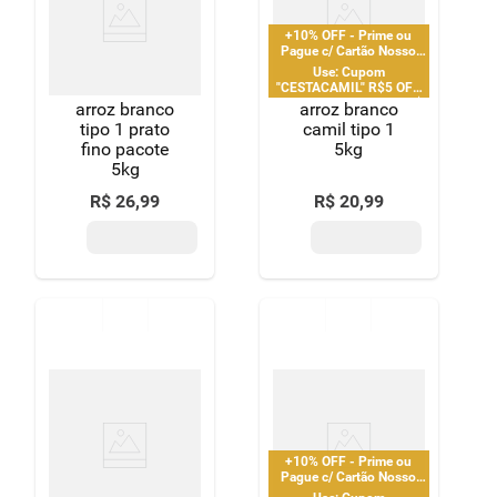
8
º
detergente
+10% OFF - Prime ou
Pague c/ Cartão Nosso
9
º
macarrão
Pay
Use: Cupom
"CESTACAMIL" R$5 OFF
em compras acima de R$
arroz branco
arroz branco
10
º
chocolate
25 | limitado a 2 pedido
tipo 1 prato
camil tipo 1
por CPF
fino pacote
5kg
5kg
R$
26
,
99
R$
20
,
99
+10% OFF - Prime ou
Pague c/ Cartão Nosso
Pay