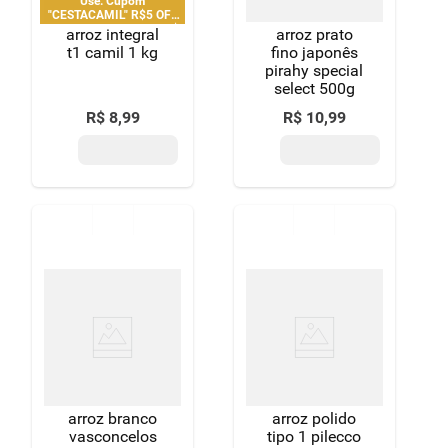
Use: Cupom
"CESTACAMIL" R$5 OFF
em compras acima de R$
arroz integral
arroz prato
25 | limitado a 2 pedido
t1 camil 1 kg
fino japonês
por CPF
pirahy special
select 500g
R$
8
,
99
R$
10
,
99
arroz branco
arroz polido
vasconcelos
tipo 1 pilecco