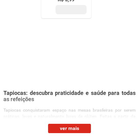
Tapiocas: descubra praticidade e saúde para todas
as refeições
Tapiocas conquistaram espaço nas mesas brasileiras por serem
práticas, leves e naturalmente livres de glúten. Feitas a partir da
goma de mandioca hidratada ou da farinha de tapioca, elas são
ver mais
ideais para quem busca um substituto saudável ao pão, opções
rápidas para o café da manhã ou lanches cheios de sabor. No