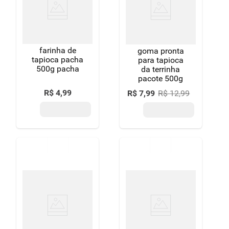
8
º
detergente
9
º
macarrão
farinha de
10
º
chocolate
goma pronta
tapioca pacha
para tapioca
500g pacha
da terrinha
pacote 500g
R$
4
,
99
R$
7
,
99
R$
12
,
99