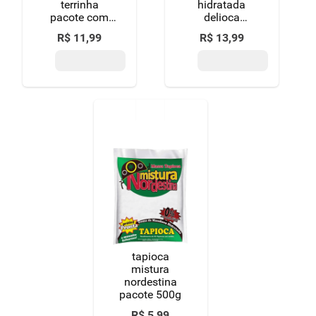
terrinha
hidratada
pacote com
delioca
150g
premium
R$
11
,
99
R$
13
,
99
sachê 560g 7
unidades de
80g cada
tapioca
mistura
nordestina
pacote 500g
R$
5
,
99