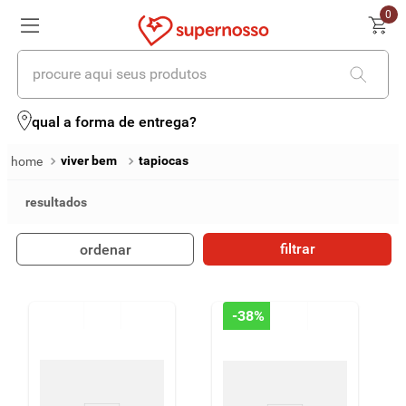
0
procure aqui seus produtos
termos mais buscados
qual a forma de entrega?
1
º
cerveja
viver bem
tapiocas
2
º
leite
3
º
cafe
filtrar
ordenar
4
º
iogurte
5
º
vinhos
-
38%
6
º
biscoito
7
º
queijo