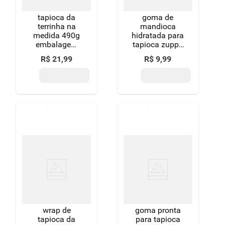
tapioca da
goma de
terrinha na
mandioca
medida 490g
hidratada para
embalagem
tapioca zuppa
com 7 saches
pacote 500g
R$
21
,
99
R$
9
,
99
de 7g
wrap de
goma pronta
tapioca da
para tapioca