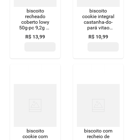
biscoito
biscoito
recheado
cookie integral
coberto lowy
castanha-do-
50g-pc 9,2g de
pará vitao
proteina sabor
pacote 200g
R$
13
,
99
R$
10
,
99
doce de leite -
zero adicao de
acucares/zero
gluten
biscoito
biscoito com
cookie com
recheio de