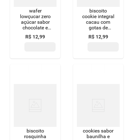
wafer
biscoito
lowçucar zero
cookie integral
açúcar sabor
cacau com
chocolate e
gotas de
avelã 115g
chocolate
R$
12
,
99
R$
12
,
99
vitao pacote
120g
biscoito
cookies sabor
rosquinha
baunilha e