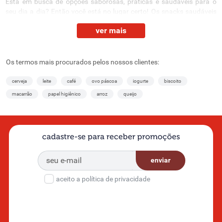
Está em busca de opções saborosas, práticas e saudáveis para o
seu dia a dia? Então você está no lugar certo! Os snacks saudáveis
do Supernosso são a escolha perfeita para quem não abre mão de
ver mais
um lanche rápido, nutritivo e delicioso. Nossa seleção foi pensada
para oferecer conveniência e qualidade em qualquer momento, seja
na rotina corrida, no treino ou naquele intervalo entre as refeições.
Os termos mais procurados pelos nossos clientes:
Desde opções leves para matar a fome rápida até alternativas mais
energéticas para quem pratica atividades físicas, nossos snacks são
cerveja
leite
café
ovo páscoa
iogurte
biscoito
a forma mais conveniente de manter uma alimentação saudável
macarrão
papel higiênico
arroz
queijo
mesmo com a correria do cotidiano e
viver bem
. Confira mais
detalhes sobre eles abaixo!
Snacks saudáveis e ricos em nutrientes
cadastre-se para receber promoções
Temos snacks compostos por ingredientes naturais, como
castanhas, frutas secas, grãos integrais e proteínas de alta
enviar
qualidade, oferecendo uma
excelente fonte de fibras e outros
nutrientes essenciais para o corpo.
aceito a política de privacidade
Opções sem glúten e sem lactose
Para aqueles que têm intolerâncias alimentares, temos opções de
snacks saudáveis que são livres de glúten e lactose, tornando-os