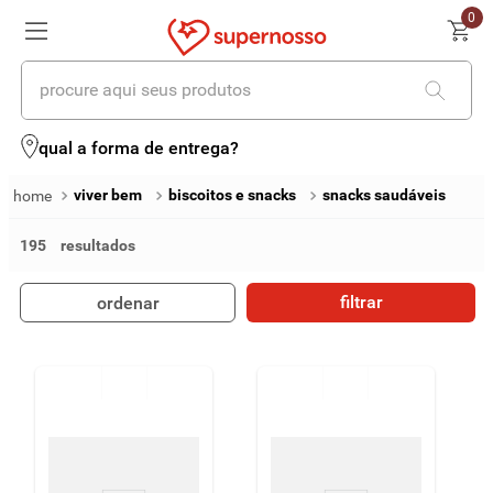
0
procure aqui seus produtos
termos mais buscados
qual a forma de entrega?
1
º
cerveja
viver bem
biscoitos e snacks
snacks saudáveis
2
º
leite
195
3
º
cafe
filtrar
ordenar
4
º
iogurte
5
º
queijo
6
º
biscoito
7
º
vinhos