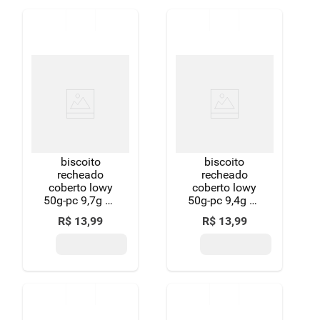
biscoito
biscoito
recheado
recheado
coberto lowy
coberto lowy
50g-pc 9,7g de
50g-pc 9,4g de
proteina sabor
proteina sabor
R$
13
,
99
R$
13
,
99
triplo choco -
cookies'n
zero adicao de
cream - zero
acucares/zero
adicao de
gluten
acucares/zero
gluten