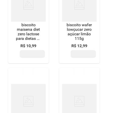
8
º
detergente
9
º
chocolate
biscoito
biscoito wafer
10
º
macarrão
maisena diet
lowçucar zero
zero lactose
açúcar limão
para dietas de
115g
ingestão
R$
10
,
99
R$
12
,
99
controlada de
açúcares e
para restrição
de lactose
lowçucar
pacote 115g