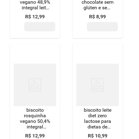
vegano 48,9%
chocolate sem
integral leite
glúten e sem
condensado
lactose belive
R$
12
,
99
R$
8
,
99
sem adição de
80g
açúcar vitao
pacote 110g
biscoito
biscoito leite
rosquinha
diet zero
vegano 50,4%
lactose para
integral
dietas de
chocolate sem
ingestão
R$
12
,
99
R$
10
,
99
adição de
controlada de