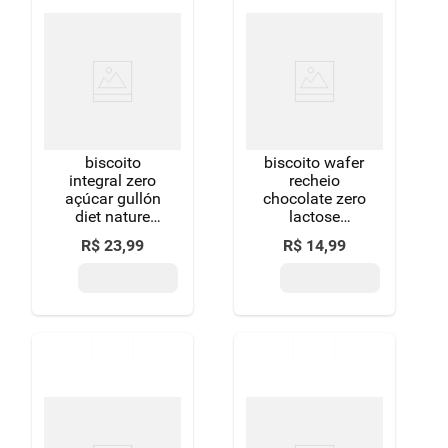
biscoito
biscoito wafer
integral zero
recheio
açúcar gullón
chocolate zero
diet nature
lactose
pacote 170g
lowçucar
R$
23
,
99
R$
14
,
99
pacote 115g