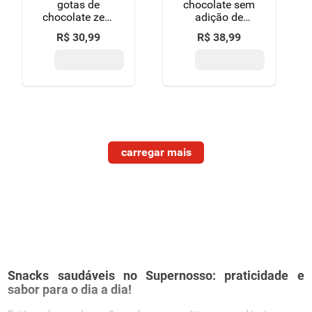
gotas de
chocolate sem
chocolate zero
adição de
açúcar gullón
açúcar gullón
R$
30
,
99
R$
38
,
99
pacote 150g
diet nature
pacote 250g
Snacks saudáveis no Supernosso: praticidade e
sabor para o dia a dia!