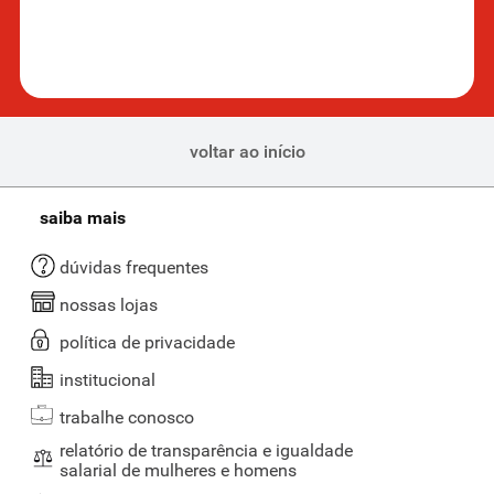
acessíveis para todos, sem abrir mão do sabor e da qualidade que só
o Supernosso conhece!
Mais saudáveis que os snacks tradicionais
Os
biscoitos e snacks
saudáveis disponíveis em nosso site contam
com menos conservantes,
menos açúcar e mais ingredientes
voltar ao início
naturais
em comparação com os lanches industrializados
convencionais, o que torna as opções mais saudáveis e saborosas.
Diferentes opções de snack saudável para o seu dia a dia
saiba mais
Por aqui você pode encontrar opções de snacks saudáveis salgados,
dúvidas frequentes
perfeitos para pré ou pós-treino, além de serem ideais para lanches
rápidos entre as refeições ou, até mesmo, para matar a fome
nossas lojas
durante o expediente de trabalho.
política de privacidade
Marcas e tipos de snack saudável disponíveis para todos
os gostos
institucional
trabalhe conosco
No Supernosso, você encontra uma grande variedade de marcas de
snacks saudáveis que atendem a todos os gostos e necessidades
relatório de transparência e igualdade
nutricionais. Você pode encontrar marcas como a Mãe Terra, que
salarial de mulheres e homens
são um dos destaques de nossa seleção, com seu mix de castanhas