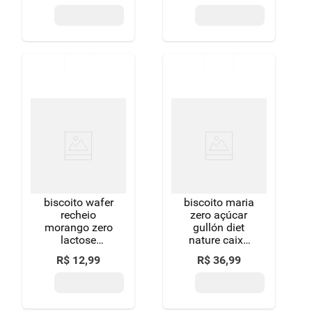
açúcar vitao
açúcares e
pacote 110g
restrição de
lactose
lowçucar
pacote 115g
biscoito wafer
biscoito maria
recheio
zero açúcar
morango zero
gullón diet
lactose
nature caixa
lowçucar
400g 2
R$
12
,
99
R$
36
,
99
pacote 115g
unidades 200g
cada