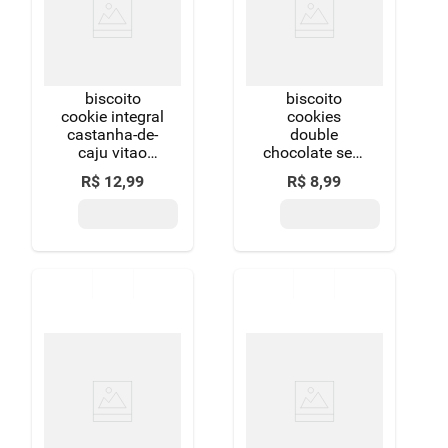
biscoito
biscoito
cookie integral
cookies
castanha-de-
double
caju vitao
chocolate sem
pacote 200g
glúten belive,
R$
12
,
99
R$
8
,
99
be free 30g