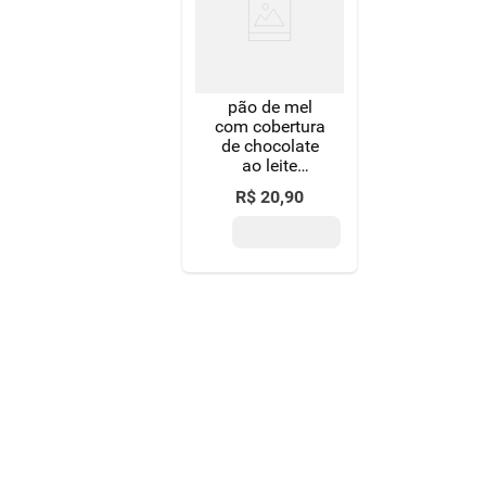
8
º
detergente
9
º
macarrão
pão de mel
10
º
chocolate
com cobertura
de chocolate
ao leite
bauducco lata
R$
20
,
90
150g