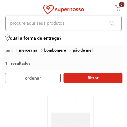
0
procure aqui seus produtos
termos mais buscados
qual a forma de entrega?
1
º
cerveja
mercearia
bomboniere
pão de mel
2
º
leite
1
3
º
cafe
filtrar
ordenar
4
º
iogurte
5
º
vinhos
6
º
biscoito
7
º
queijo