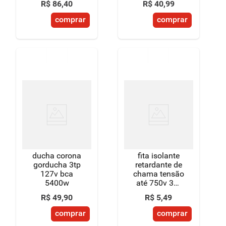
R$
86
,
40
R$
40
,
99
comprar
comprar
ducha corona
fita isolante
gorducha 3tp
retardante de
127v bca
chama tensão
5400w
até 750v 3m
18mm x 5m
R$
49
,
90
R$
5
,
49
comprar
comprar