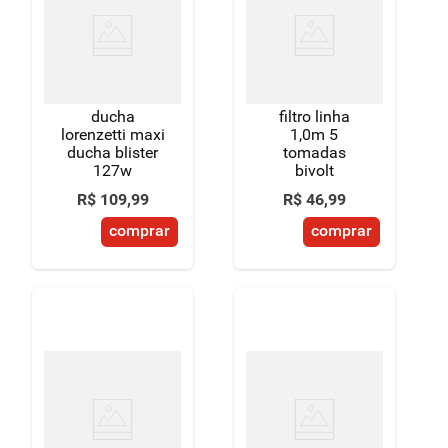
8
º
detergente
9
º
macarrão
10
º
chocolate
ducha
filtro linha
lorenzetti maxi
1,0m 5
ducha blister
tomadas
127w
bivolt
R$
109
,
99
R$
46
,
99
comprar
comprar