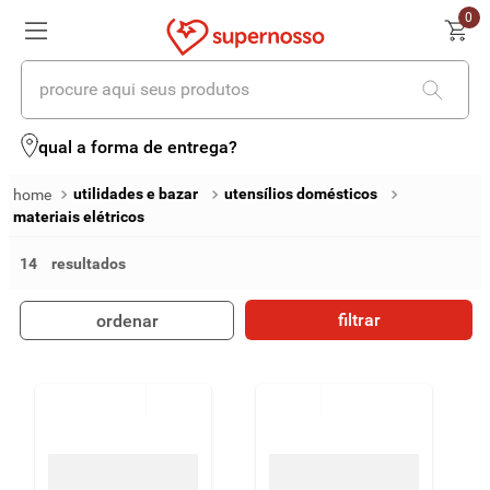
0
procure aqui seus produtos
termos mais buscados
qual a forma de entrega?
1
º
cerveja
utilidades e bazar
utensílios domésticos
materiais elétricos
2
º
leite
14
3
º
cafe
4
º
iogurte
filtrar
ordenar
5
º
queijo
6
º
biscoito
7
º
vinhos