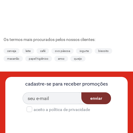
Os termos mais procurados pelos nossos clientes:
cerveja
leite
café
ovo páscoa
iogurte
biscoito
macarrão
papel higiênico
arroz
queijo
cadastre-se para receber promoções
enviar
aceito a política de privacidade