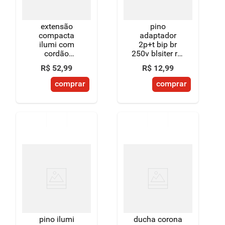
extensão
pino
compacta
adaptador
ilumi com
2p+t bip br
cordão
250v blsiter ref
paralelo 5
1211b
R$
52
,
99
R$
12
,
99
metros
comprar
comprar
pino ilumi
ducha corona