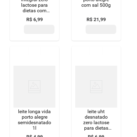
lactose para
com sal 500g
dietas com
restrição de
R$
6
,
99
R$
21
,
99
lactose itambé
nolac caixa
com tampa 1l
leite longa vida
leite uht
porto alegre
desnatado
semidesnatado
zero lactose
1l
para dietas
com restrição
R$
4
,
99
R$
6
,
99