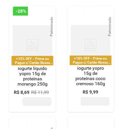
8
º
detergente
-
28%
9
º
macarrão
Patrocinado
Patrocinado
10
º
chocolate
+10% OFF - Prime ou
+10% OFF - Prime ou
Pague c/ Cartão Nosso
Pague c/ Cartão Nosso
Pay
Pay
iogurte yopro
iogurte líquido
15g de
yopro 15g de
proteínas coco
proteínas
cremoso 160g
morango 250g
R$
9
,
99
R$
8
,
69
R$
11
,
99