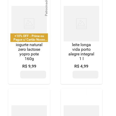
Patrocinado
+10% OFF - Prime ou
Pague c/ Cartão Nosso
Pay
iogurte natural
leite longa
zero lactose
vida porto
yopro pote
alegre integral
160g
1 l
R$
9
,
99
R$
4
,
99