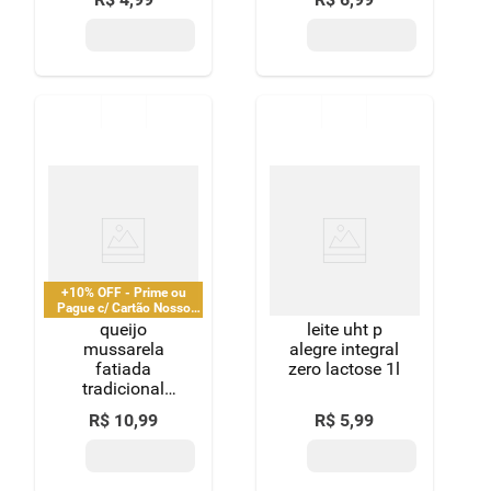
de lactose
itambé nolac
caixa com
tampa 1l
+10% OFF - Prime ou
Pague c/ Cartão Nosso
Pay
queijo
leite uht p
mussarela
alegre integral
fatiada
zero lactose 1l
tradicional
porto alegre
R$
10
,
99
R$
5
,
99
150g