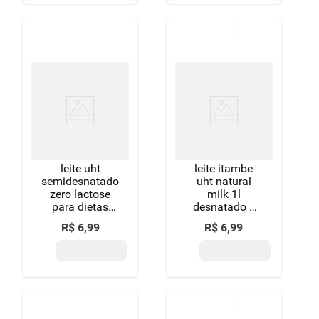
leite uht
leite itambe
semidesnatado
uht natural
zero lactose
milk 1l
para dietas
desnatado e
com restrição
+fresco sem
R$
6
,
99
R$
6
,
99
de lactose
estabilizantes
itambé nolac
caixa com
tampa 1l