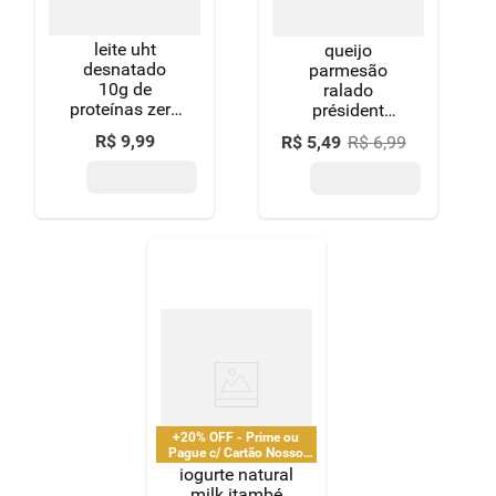
leite uht
queijo
desnatado
parmesão
10g de
ralado
proteínas zero
président
lactose para
pacote 50g
R$
9
,
99
R$
5
,
49
R$
6
,
99
dietas com
restrição de
lactose itambé
pro caixa com
tampa 1l
+20% OFF - Prime ou
Pague c/ Cartão Nosso
Pay
iogurte natural
milk itambé