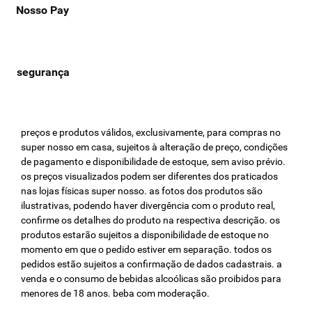
Nosso Pay
receita especial, temos tudo o que você precisa, com marcas
confiáveis e qualidade garantida. Aproveite e faça suas compras
online com segurança e praticidade!
preços e produtos válidos, exclusivamente, para compras no
super nosso em casa, sujeitos à alteração de preço, condições
de pagamento e disponibilidade de estoque, sem aviso prévio.
os preços visualizados podem ser diferentes dos praticados
nas lojas físicas super nosso. as fotos dos produtos são
ilustrativas, podendo haver divergência com o produto real,
confirme os detalhes do produto na respectiva descrição. os
produtos estarão sujeitos a disponibilidade de estoque no
momento em que o pedido estiver em separação. todos os
pedidos estão sujeitos a confirmação de dados cadastrais. a
venda e o consumo de bebidas alcoólicas são proibidos para
menores de 18 anos. beba com moderação.