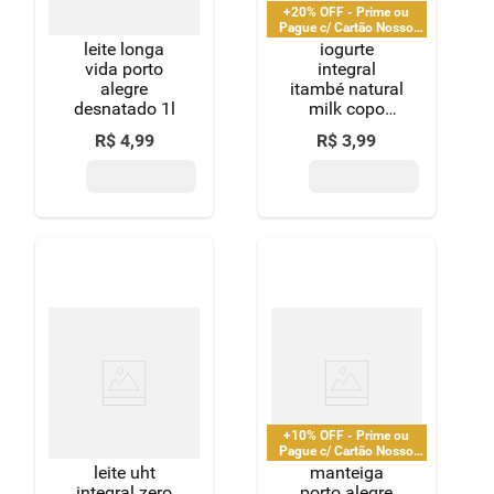
+20% OFF - Prime ou
Pague c/ Cartão Nosso
Pay
leite longa
iogurte
vida porto
integral
alegre
itambé natural
desnatado 1l
milk copo
170g
R$
4
,
99
R$
3
,
99
+10% OFF - Prime ou
Pague c/ Cartão Nosso
Pay
leite uht
manteiga
integral zero
porto alegre