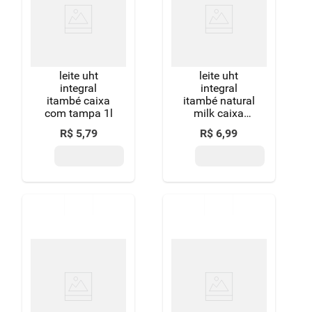
leite uht
leite uht
integral
integral
itambé caixa
itambé natural
com tampa 1l
milk caixa
com tampa 1l
R$
5
,
79
R$
6
,
99