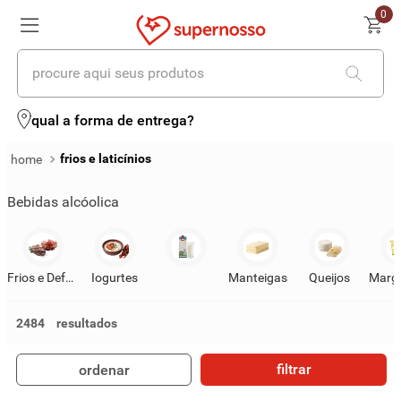
0
procure aqui seus produtos
termos mais buscados
qual a forma de entrega?
1
º
cerveja
frios e laticínios
2
º
leite
Bebidas alcóolica
3
º
cafe
4
º
iogurte
Frios e Defumados
Iogurtes
Manteigas
Queijos
Marga
5
º
queijo
2484
6
º
biscoito
filtrar
ordenar
7
º
vinhos