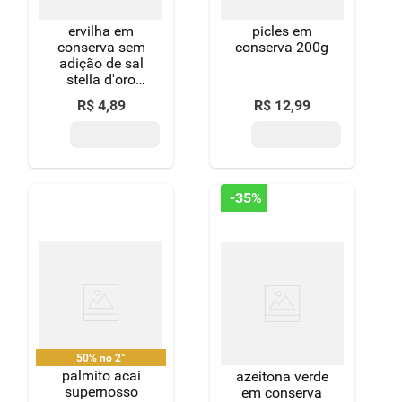
ervilha em
picles em
conserva sem
conserva 200g
adição de sal
stella d'oro
lata peso
R$
4
,
89
R$
12
,
99
líquido 280g
peso drenado
170g
-
35%
50% no 2°
palmito acai
azeitona verde
supernosso
em conserva