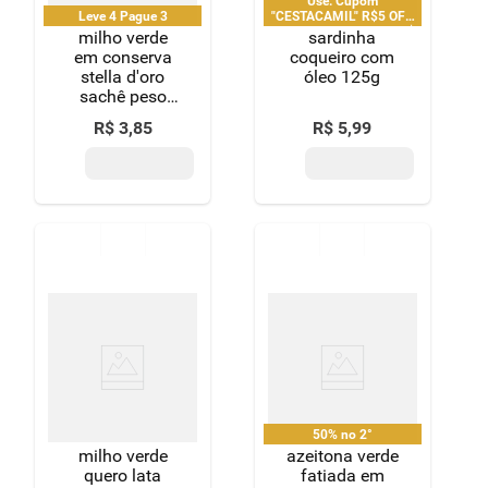
Use: Cupom
Leve 4 Pague 3
"CESTACAMIL" R$5 OFF
em compras acima de R$
milho verde
sardinha
25 | limitado a 2 pedido
em conserva
coqueiro com
por CPF
stella d'oro
óleo 125g
sachê peso
líquido 240g
R$
3
,
85
R$
5
,
99
peso drenado
170g
50% no 2°
milho verde
azeitona verde
quero lata
fatiada em