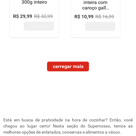
300g inteiro
inteira com
caroço gallo
vidro peso
R$
29
,
99
R$
32
,
99
R$
10
,
99
R$
16
,
99
líquido 340g
peso drenado
183g
Está em busca de praticidade na hora de cozinhar? Então, você
chegou ao lugar certo! Nesta seção do Supernosso, temos as
melhores opções de enlatados, conservas e alimentos a vácuo.