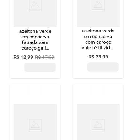
azeitona verde
azeitona verde
em conserva
em conserva
com caroço
fatiada sem
vale fértil vidro
caroço gallo
peso líquido
vidro peso
R$
23
,
99
R$
12
,
99
R$
17
,
99
820g peso
líquido 340g
drenado 500g
peso drenado
150g