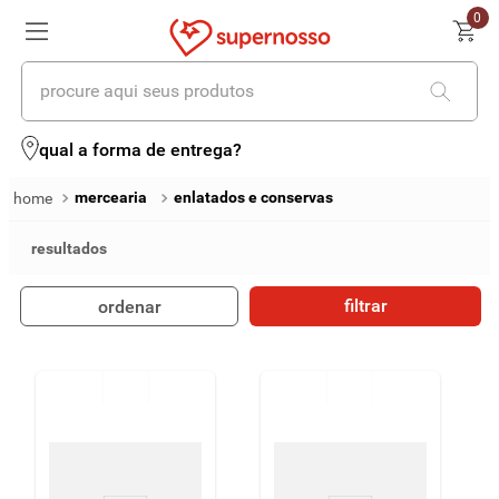
0
procure aqui seus produtos
termos mais buscados
qual a forma de entrega?
1
º
cerveja
mercearia
enlatados e conservas
2
º
leite
3
º
cafe
filtrar
ordenar
4
º
iogurte
5
º
queijo
6
º
biscoito
7
º
vinhos