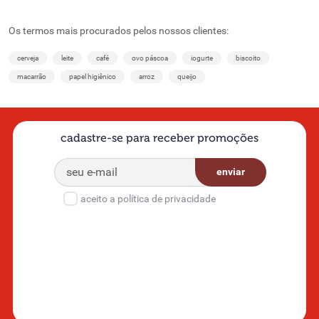
Os termos mais procurados pelos nossos clientes:
cerveja
leite
café
ovo páscoa
iogurte
biscoito
macarrão
papel higiênico
arroz
queijo
cadastre-se para receber promoções
enviar
aceito a política de privacidade