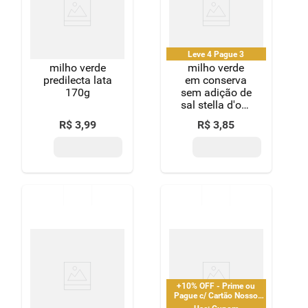
8
º
detergente
9
º
macarrão
Leve 4 Pague 3
milho verde
milho verde
10
º
chocolate
predilecta lata
em conserva
170g
sem adição de
sal stella d'oro
lata peso
R$
3
,
99
R$
3
,
85
líquido 280g
peso drenado
170g
+10% OFF - Prime ou
Pague c/ Cartão Nosso
Pay