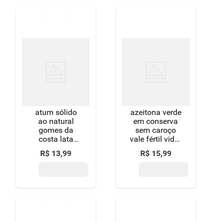
atum sólido
azeitona verde
ao natural
em conserva
gomes da
sem caroço
costa lata
vale fértil vidro
peso líquido
peso líquido
R$
13
,
99
R$
15
,
99
170g peso
335g peso
drenado 120g
drenado 160g