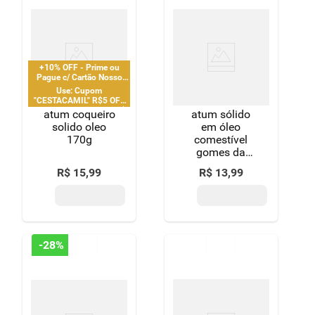
+10% OFF - Prime ou
Pague c/ Cartão Nosso
Pay
Use: Cupom
"CESTACAMIL" R$5 OFF
em compras acima de R$
atum coqueiro
atum sólido
25 | limitado a 2 pedido
solido oleo
em óleo
por CPF
170g
comestível
gomes da
costa lata
R$
15
,
99
R$
13
,
99
peso líquido
170g peso
drenado 120g
-
28%