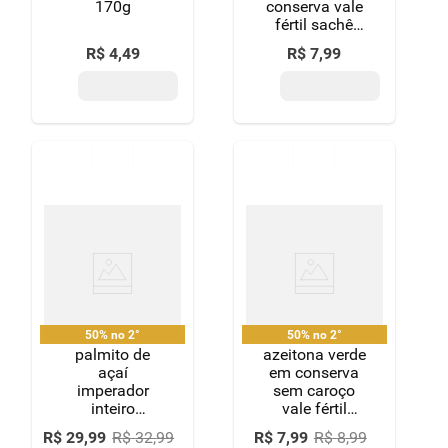
170g
conserva vale
fértil sachê
peso líquido
R$
4
,
49
R$
7
,
99
230g peso
drenado 120g
50% no 2°
50% no 2°
palmito de
azeitona verde
açaí
em conserva
imperador
sem caroço
inteiro
vale fértil
conserva vidro
sachê peso
R$
29
,
99
R$
32
,
99
R$
7
,
99
R$
8
,
99
300g
líquido 240g