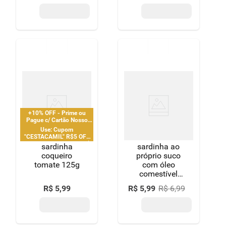
peso drenado
120g
+10% OFF - Prime ou
Pague c/ Cartão Nosso
Pay
Use: Cupom
"CESTACAMIL" R$5 OFF
em compras acima de R$
sardinha
sardinha ao
25 | limitado a 2 pedido
coqueiro
próprio suco
por CPF
tomate 125g
com óleo
comestível
gomes da
R$
5
,
99
R$
5
,
99
R$
6
,
99
costa lata
peso líquido
125g peso
drenado 75g