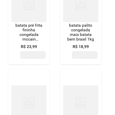
batata pré frita
batata palito
fininha
congelada
congelada
mais batata
mccain
bem brasil 1kg
clássicas
R$
23
,
99
R$
18
,
99
embalagem
1,05kg