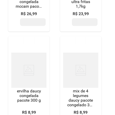
congelada
ultra fritas
mccain pacote
1,7kg
1,5kg
R$
26
,
99
R$
23
,
99
tamanho
família
ervilha daucy
mix de 4
congelada
legumes
pacote 300 g
daucy pacote
congelado 300
g
R$
8
,
99
R$
8
,
99