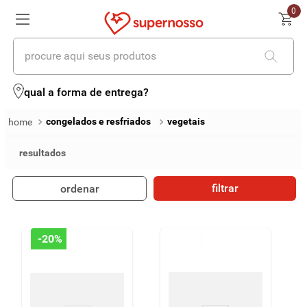
0
procure aqui seus produtos
termos mais buscados
qual a forma de entrega?
1
º
cerveja
congelados e resfriados
vegetais
2
º
leite
3
º
cafe
filtrar
ordenar
4
º
iogurte
5
º
queijo
-
20%
6
º
vinhos
7
º
biscoito