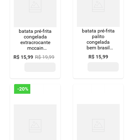
8
º
detergente
9
º
macarrão
batata pré-frita
10
º
batata pré-frita
chocolate
palito
congelada
congelada
extracrocante
bem brasil
mccain
mais batata!
airfryer pacote
R$
15
,
99
R$
15
,
99
R$
19
,
99
pacote 700g
600g
-
20%