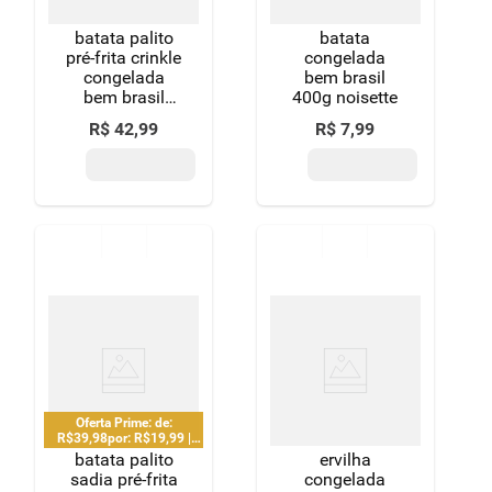
batata palito
batata
pré-frita crinkle
congelada
congelada
bem brasil
bem brasil
400g noisette
pacote 2kg
R$
42
,
99
R$
7
,
99
Oferta Prime: de:
R$39,98por: R$19,99 |
Limitado a 3 unidades e 1
batata palito
ervilha
pedido por CPF
sadia pré-frita
congelada