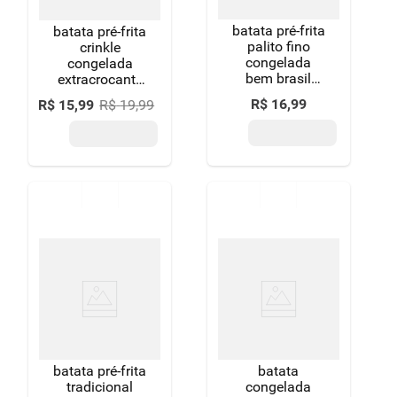
batata pré-frita
batata pré-frita
palito fino
crinkle
congelada
congelada
bem brasil
extracrocante
para air fryer
clássica
R$
16
,
99
R$
15
,
99
R$
19
,
99
pacote 700g
mccain pacote
500g
batata pré-frita
batata
tradicional
congelada