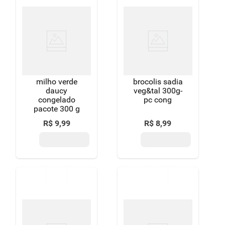
milho verde
brocolis sadia
daucy
veg&tal 300g-
congelado
pc cong
pacote 300 g
R$
9
,
99
R$
8
,
99