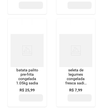
batata palito
seleta de
pre-frita
legumes
congelada
congelada
1.05kg sadia
fresca sadia
veg&tal pacote
R$
25
,
99
R$
7
,
99
300g