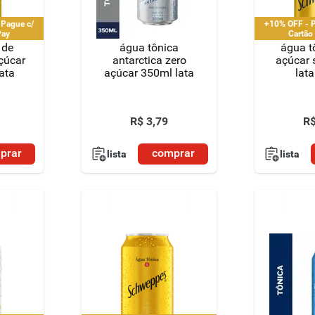
 Pague c/
+10% OFF - P
Pay
Cartão
 de
água tônica
água t
çúcar
antarctica zero
açúcar
ata
açúcar 350ml lata
lat
R$
3
,
79
R
prar
comprar
lista
lista