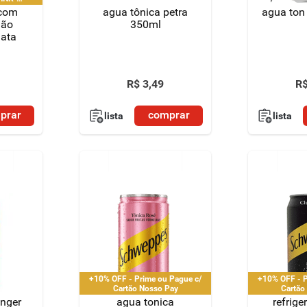
NK" |
 com
agua tônica petra
agua ton
imitado a 2
mão
350ml
PF
lata
R$
3
,
49
R
prar
comprar
lista
lista
+10% OFF - Prime ou Pague c/
+10% OFF - P
Cartão Nosso Pay
Cartão
inger
agua tonica
refrige