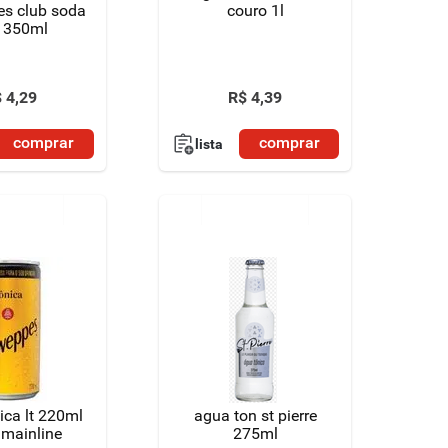
s club soda
couro 1l
a 350ml
$
4
,
29
R$
4
,
39
comprar
comprar
lista
ica lt 220ml
agua ton st pierre
 mainline
275ml