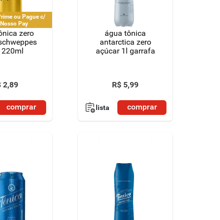
rime ou Pague c/
 Nosso Pay
ônica zero
água tônica
 schweppes
antarctica zero
a 220ml
açúcar 1l garrafa
$
2
,
89
R$
5
,
99
comprar
comprar
lista