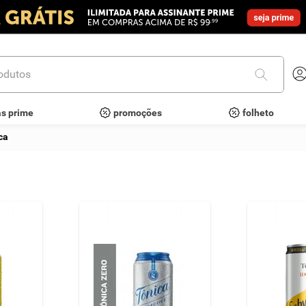
utos
as prime
promoções
folheto
ca