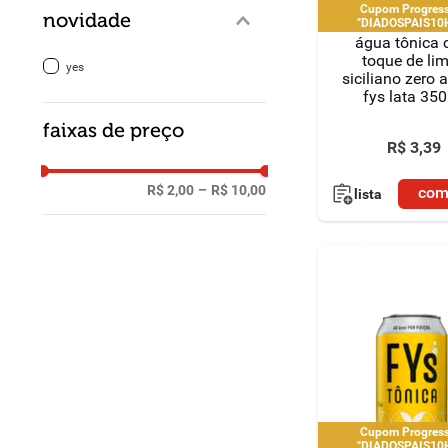
Cupom Progress
novidade
"DIADOSPAIS10
|"DIADOSPAIS20H
água tônica
"DIADOSPAIS30HNK" | l
toque de li
pedido por C
yes
siciliano zero 
fys lata 35
faixas de preço
R$
3
,
39
R$ 2,00
–
R$ 10,00
com
lista
Cupom Progress
"DIADOSPAIS10