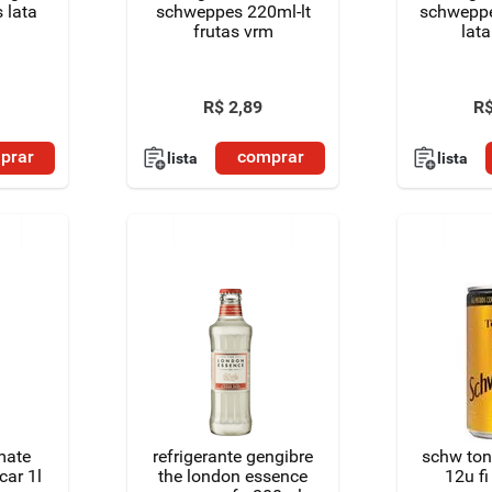
 lata
schweppes 220ml-lt
schweppe
frutas vrm
lat
R$
2
,
89
R
prar
comprar
lista
lista
mate
refrigerante gengibre
schw ton
car 1l
the london essence
12u fi