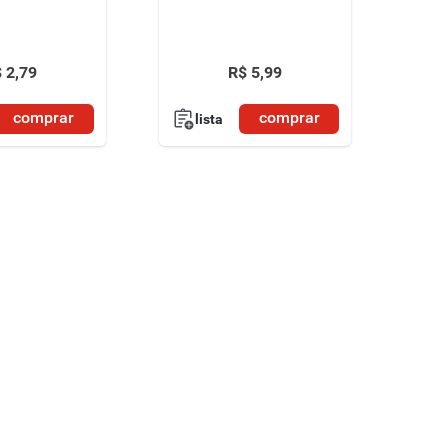
$
2
,
79
R$
5
,
99
comprar
comprar
lista