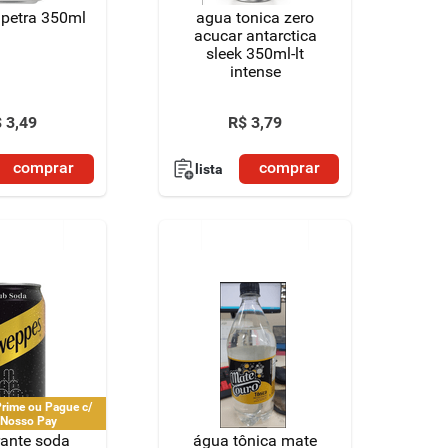
 petra 350ml
agua tonica zero
acucar antarctica
sleek 350ml-lt
intense
$
3
,
49
R$
3
,
79
comprar
comprar
lista
rime ou Pague c/
 Nosso Pay
rante soda
água tônica mate