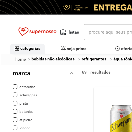
procure aqui seus prod
listas
termos mais buscados
categorias
seja prime
ofert
1
º
cerveja
bebidas não alcóolicas
refrigerantes
água tôni
2
º
leite
marca
69
3
º
cafe
antarctica
4
º
iogurte
schweppes
prata
5
º
vinhos
botanica
6
º
biscoito
st.pierre
london
7
º
queijo