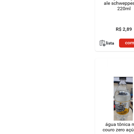
ale schweppes
220ml
R$
2
,
89
com
lista
água tônica 
couro zero açú