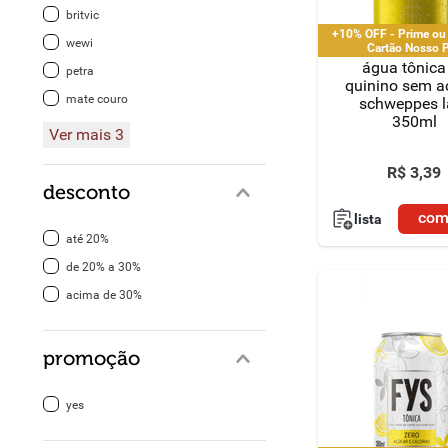
britvic
+10% OFF - Prime ou
8
º
detergente
wewi
Cartão Nosso 
água tônica
petra
9
º
macarrão
quinino sem a
mate couro
schweppes l
350ml
10
º
chocolate
Ver mais 3
R$
3
,
39
desconto
com
lista
até 20%
de 20% a 30%
acima de 30%
promoção
yes