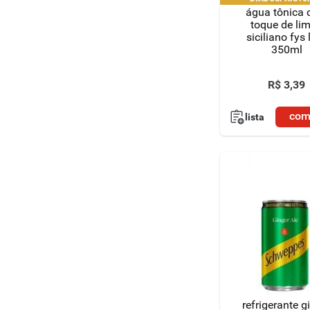
|"DIADOSPAIS20H
água tônica
"DIADOSPAIS30HNK" | l
toque de li
pedido por C
siciliano fys 
350ml
R$
3
,
39
com
lista
refrigerante g