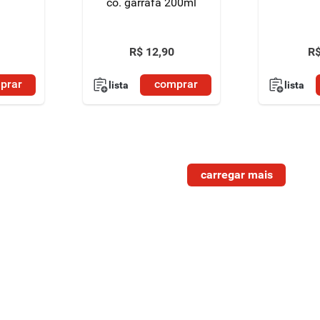
co. garrafa 200ml
R$
12
,
90
R
prar
comprar
lista
lista