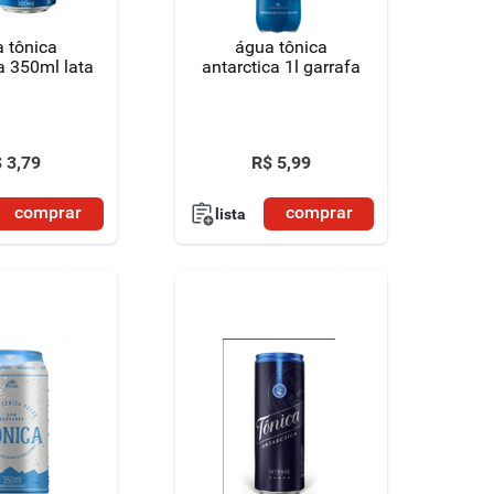
 tônica
água tônica
a 350ml lata
antarctica 1l garrafa
$
3
,
79
R$
5
,
99
comprar
comprar
lista