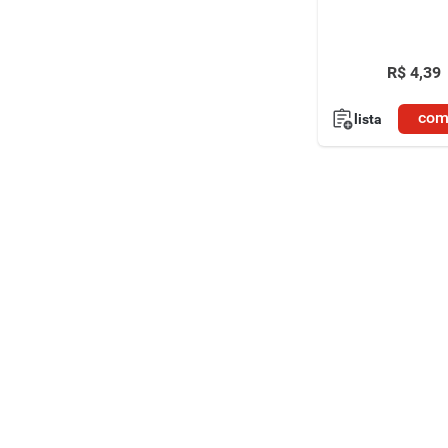
R$
4
,
39
com
lista