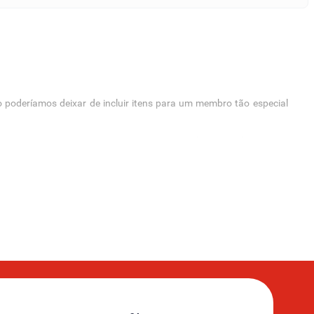
o poderíamos deixar de incluir itens para um membro tão especial
 o seu pet. Compre agora mesmo em nosso
pet shop
e receba os seus
nesse espaço só seu. No Supernosso você encontra
camas pet P, M e
inho ficará uma fofura nelas! Confira as camas pet disponíveis em
sar diariamente com muito conforto e segurança. Aproveite para