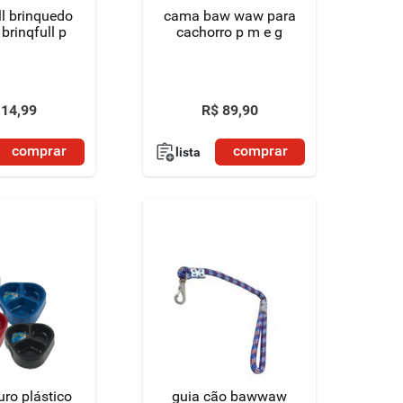
edo
cama baw waw para
brinqfull p
cachorro p m e g
14
,
99
R$
89
,
90
comprar
comprar
lista
ro plástico
guia cão bawwaw