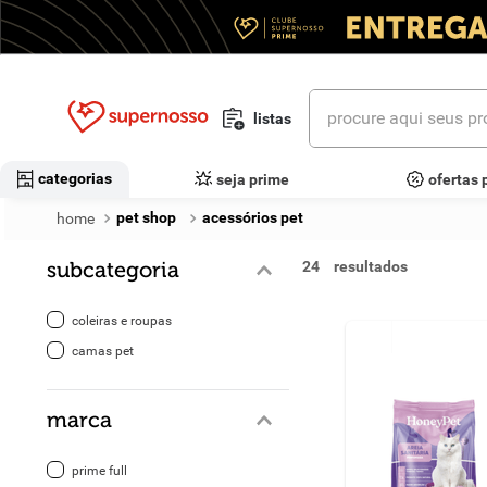
procure aqui seus prod
listas
termos mais buscados
categorias
seja prime
ofertas 
1
º
cerveja
pet shop
acessórios pet
2
º
leite
subcategoria
24
3
º
cafe
coleiras e roupas
4
º
iogurte
camas pet
5
º
queijo
marca
6
º
vinhos
prime full
7
º
biscoito