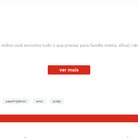
line você encontra tudo o que precisa para família inteira, afinal, nã
ra adquirir caminhas, coleiras, guias e muitos outros acessórios para
ver mais
lo e seguro, pois ele sente que tem um lugar para si e pode descansar 
es ficam tão confortáveis quanto merecem.
papel higiênico
arroz
queijo
qui não faltam caminhas com cores e estampas super bonitinhas, seu bich
!
ontra
diversas opções com materiais de qualidade
para o seu animal u