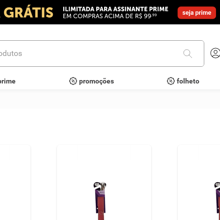
utos
prime
promoções
folheto