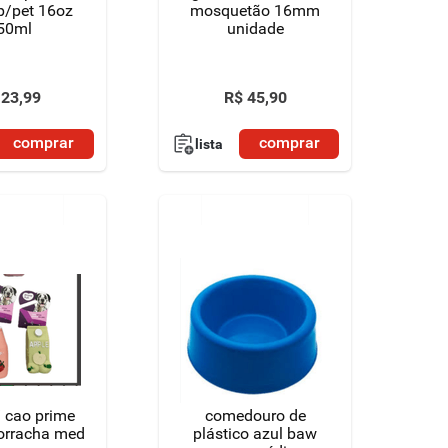
p/pet 16oz
mosquetão 16mm
50ml
unidade
23
,
99
R$
45
,
90
comprar
comprar
lista
/ cao prime
comedouro de
borracha med
plástico azul baw