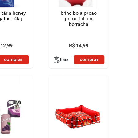
itária honey
brinq bola p/cao
p/ gatos - 4kg
prime full-un
borracha
12
,
99
R$
14
,
99
comprar
comprar
lista