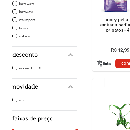
baw waw
8
º
detergente
bawwaw
honey pet areia
ws import
9
º
macarrão
sanitária per
honey
p/ gatos - 
10
º
chocolate
colosso
R$
12
,
99
desconto
com
lista
acima de 30%
novidade
yes
faixas de preço