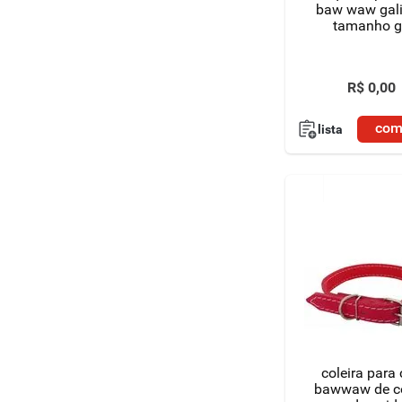
baw waw gal
tamanho 
R$
0
,
00
com
lista
coleira para
bawwaw de couro