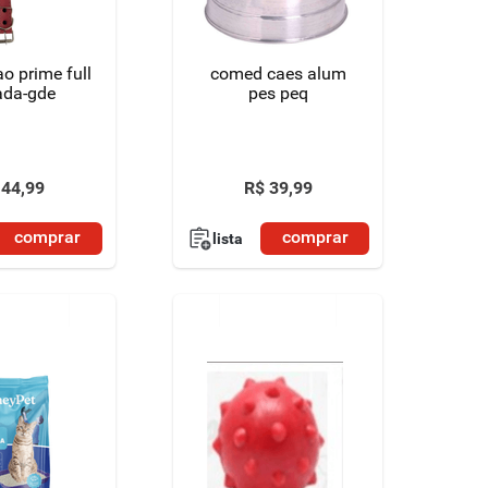
ao prime full
comed caes alum
ada-gde
pes peq
44
,
99
R$
39
,
99
comprar
comprar
lista