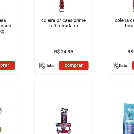
coleira p/ caes prime
coleira c
fumada
full forrada m
forr
4kg
R$
24
,
99
R$
prar
comprar
lista
lista