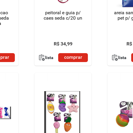
 cao
peitoral e guia p/
areia san
 seda
caes seda c/20 un
pet 
a
R$
34
,
99
R$
prar
comprar
lista
lista