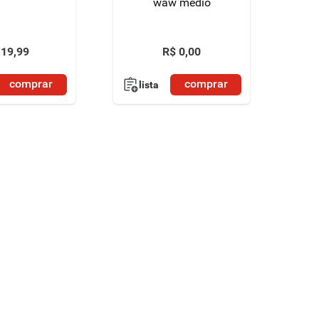
waw médio
19
,
99
R$
0
,
00
comprar
comprar
lista