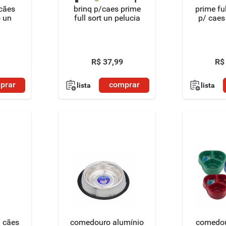
 cães
brinq p/caes prime
prime full brinqu
o un
full sort un pelucia
p/ caes 
R$
37
,
99
R$
prar
comprar
lista
lista
a cães
comedouro alumínio
comedou