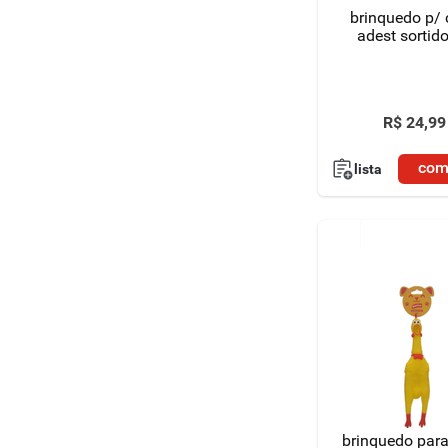
brinquedo p/
adest sortid
R$
24
,
99
com
lista
brinquedo par