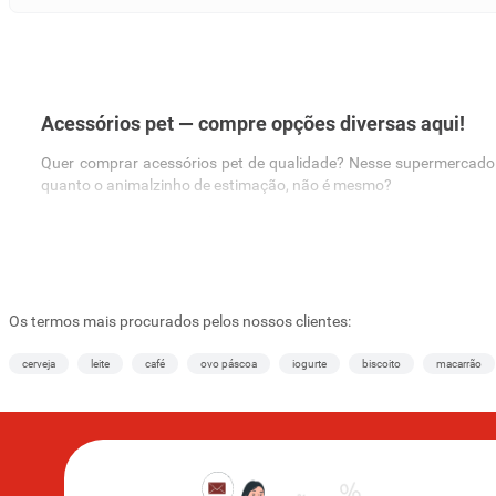
Acessórios pet — compre opções diversas aqui!
Quer comprar acessórios pet de qualidade? Nesse supermercado on
quanto o animalzinho de estimação, não é mesmo?
Navegue em nosso catálogo e aproveite os preços imperdíveis pa
pedidos o quanto antes!
Caminhas pet
Os termos mais procurados pelos nossos clientes:
As
caminhas pet
deixam o animal muito mais confortável, tranqui
G
para animais de porte pequeno, médio e grande, dessa forma, el
cerveja
leite
café
ovo páscoa
iogurte
biscoito
macarrão
Além da qualidade, não deixamos a beleza de lado, é claro. Por a
nosso catálogo e escolha a melhor opção para o seu melhor amigo
Coleiras para pet
Está procurando por uma coleira para o seu pet? Aqui você enc