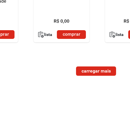
ade
R$
0
,
00
R$
prar
comprar
lista
lista