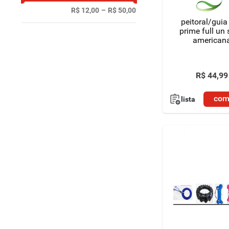
R$ 12,00
–
R$ 50,00
peitoral/guia
prime full un
american
R$
44
,
99
com
lista