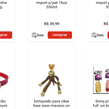
inha
import p/pet 16oz
import 
gg
550ml
5
R$
39
,
99
R$
prar
comprar
lista
lista
 cão
brinquedo para cães
brinq p
baw waw macaco un
full -un 