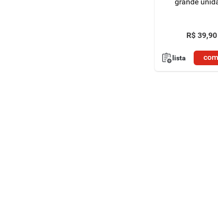
grande unid
R$
39
,
90
com
lista