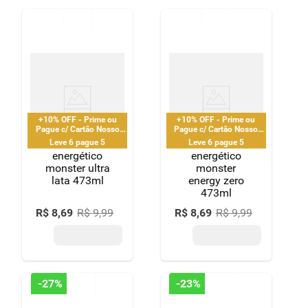
+10% OFF - Prime ou
+10% OFF - Prime ou
Pague c/ Cartão Nosso
Pague c/ Cartão Nosso
Pay
Pay
Leve 6 pague 5
Leve 6 pague 5
energético
energético
monster ultra
monster
lata 473ml
energy zero
473ml
R$
8
,
69
R$
9
,
99
R$
8
,
69
R$
9
,
99
-
27%
-
23%