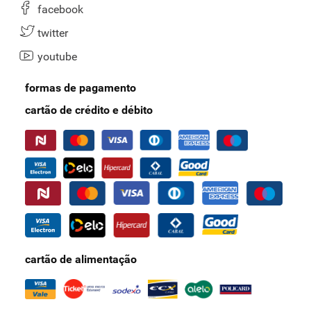
Os energéticos podem ser consumidos por qualquer
facebook
pessoa?
twitter
Embora os energéticos sejam seguros para a maioria das pessoas,
youtube
aqueles com condições de saúde específicas, como hipertensão ou
problemas cardíacos, devem consultar um médico antes de
formas de pagamento
consumir.
cartão de crédito e débito
No Supernosso, você encontra uma vasta gama de energéticos para
atender às suas necessidades diárias, seja para manter o foco,
aumentar a energia ou
simplesmente dar aquele "gás" nos seus
momentos de cansaço.
Desde os clássicos Monster e Red Bull até as
versões sem açúcar, todos os produtos são pensados para
proporcionar uma experiência prática e eficaz, de acordo com a sua
rotina.
Não deixe a falta de energia te parar, aproveite para dar uma olhada
em nossa página de
águas minerais
e mantenha-se hidratado!
cartão de alimentação