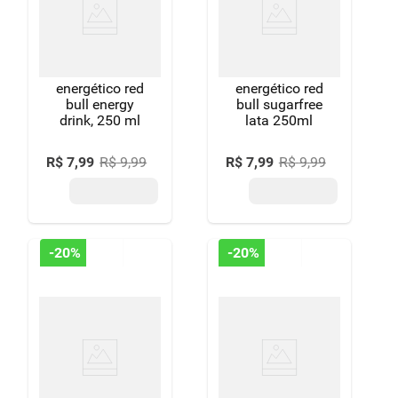
8
º
detergente
9
º
macarrão
10
º
energético red
chocolate
energético red
bull energy
bull sugarfree
drink, 250 ml
lata 250ml
R$
7
,
99
R$
9
,
99
R$
7
,
99
R$
9
,
99
-
20%
-
20%