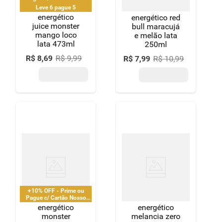
Pay
Leve 6 pague 5
energético
energético red
juice monster
bull maracujá
mango loco
e melão lata
lata 473ml
250ml
R$
8
,
69
R$
9
,
99
R$
7
,
99
R$
10
,
99
+10% OFF - Prime ou
Pague c/ Cartão Nosso
Pay
energético
energético
monster
melancia zero