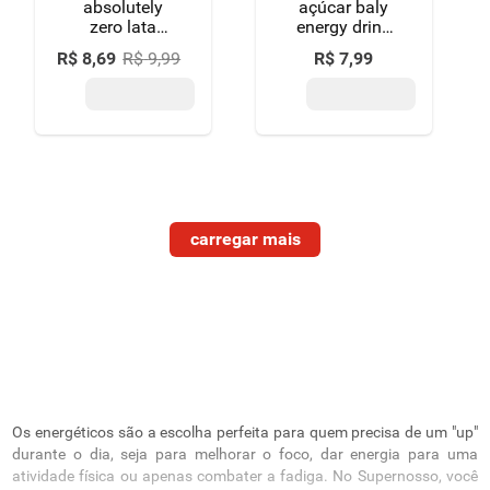
absolutely
açúcar baly
zero lata
energy drink
473ml
lata 473ml
R$
8
,
69
R$
9
,
99
R$
7
,
99
Os energéticos são a escolha perfeita para quem precisa de um "up"
durante o dia, seja para melhorar o foco, dar energia para uma
atividade física ou apenas combater a fadiga. No Supernosso, você