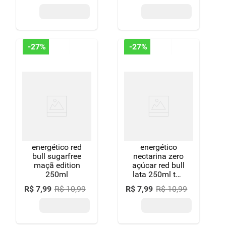
-
27%
-
27%
energético red
energético
bull sugarfree
nectarina zero
maçã edition
açúcar red bull
250ml
lata 250ml the
summer
R$
7
,
99
R$
10
,
99
R$
7
,
99
R$
10
,
99
edition