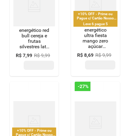
+10% OFF - Prime ou
Pague c/ Cartão Nosso
Pay
Leve 6 pague 5
energético
energético red
ultra fiesta
bull cereja e
mango zero
frutas
açúcar
silvestres lata
monster lata
250ml
R$
8
,
69
R$
9
,
99
R$
7
,
99
R$
9
,
99
473ml
-
27%
+10% OFF - Prime ou
Pague c/ Cartão Nosso