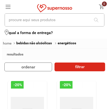
0
procure aqui seus produtos
termos mais buscados
qual a forma de entrega?
1
º
cerveja
bebidas não alcóolicas
energéticos
2
º
leite
3
º
cafe
filtrar
ordenar
4
º
iogurte
5
º
vinhos
-
20%
-
20%
6
º
biscoito
7
º
queijo