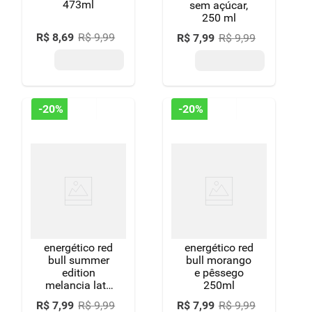
473ml
sem açúcar,
250 ml
R$
8
,
69
R$
9
,
99
R$
7
,
99
R$
9
,
99
-
20%
-
20%
energético red
energético red
bull summer
bull morango
edition
e pêssego
melancia lata
250ml
250ml
R$
7
,
99
R$
9
,
99
R$
7
,
99
R$
9
,
99