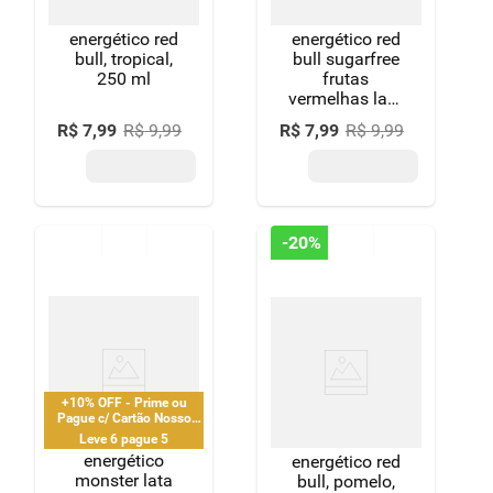
energético red
energético red
bull, tropical,
bull sugarfree
250 ml
frutas
vermelhas lata
250ml
R$
7
,
99
R$
9
,
99
R$
7
,
99
R$
9
,
99
-
20%
+10% OFF - Prime ou
Pague c/ Cartão Nosso
Pay
Leve 6 pague 5
energético
energético red
monster lata
bull, pomelo,