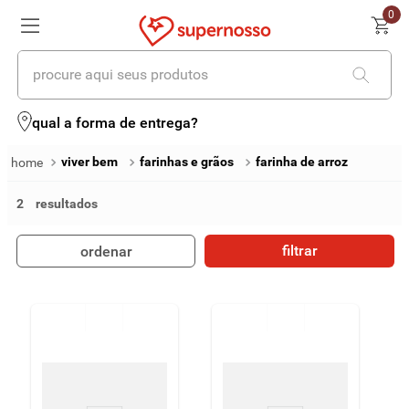
0
procure aqui seus produtos
termos mais buscados
qual a forma de entrega?
1
º
cerveja
viver bem
farinhas e grãos
farinha de arroz
2
º
leite
2
3
º
cafe
filtrar
ordenar
4
º
iogurte
5
º
queijo
6
º
vinhos
7
º
biscoito