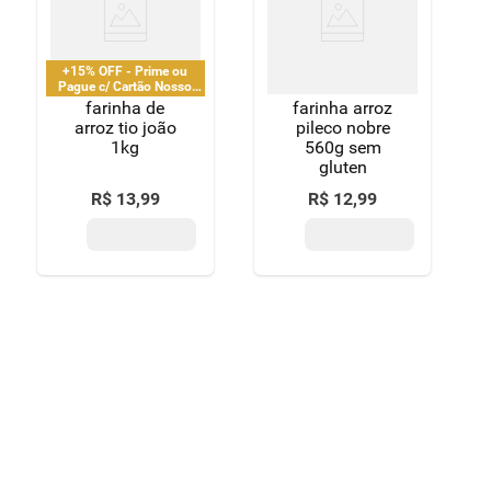
8
º
detergente
9
º
macarrão
+15% OFF - Prime ou
Pague c/ Cartão Nosso
Pay
farinha de
farinha arroz
10
º
chocolate
arroz tio joão
pileco nobre
1kg
560g sem
gluten
R$
13
,
99
R$
12
,
99