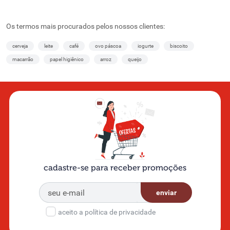
Os termos mais procurados pelos nossos clientes:
cerveja
leite
café
ovo páscoa
iogurte
biscoito
macarrão
papel higiênico
arroz
queijo
cadastre-se para receber promoções
enviar
aceito a política de privacidade