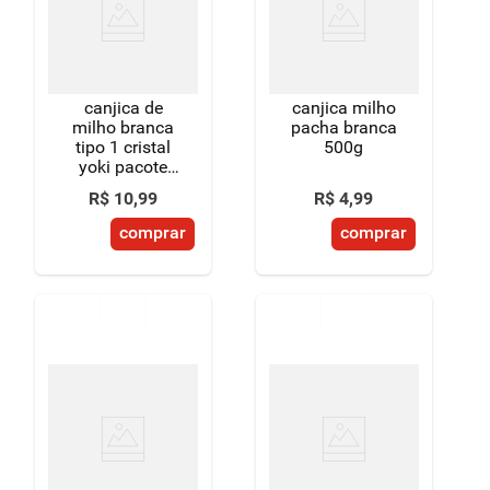
8
º
detergente
9
º
macarrão
canjica de
canjica milho
10
º
chocolate
milho branca
pacha branca
tipo 1 cristal
500g
yoki pacote
400g
R$
10
,
99
R$
4
,
99
comprar
comprar