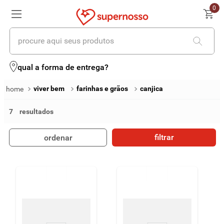
0
procure aqui seus produtos
termos mais buscados
qual a forma de entrega?
1
º
cerveja
viver bem
farinhas e grãos
canjica
2
º
leite
7
3
º
cafe
filtrar
ordenar
4
º
iogurte
5
º
queijo
6
º
biscoito
7
º
vinhos