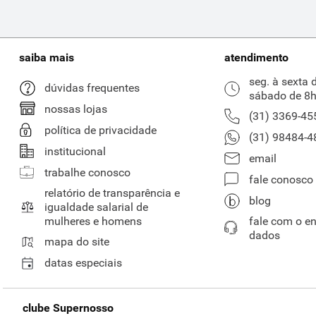
saiba mais
atendimento
seg. à sexta 
dúvidas frequentes
sábado de 8h
nossas lojas
(31) 3369-45
política de privacidade
(31) 98484-4
institucional
email
trabalhe conosco
fale conosco
relatório de transparência e
blog
igualdade salarial de
mulheres e homens
fale com o e
dados
mapa do site
datas especiais
clube Supernosso