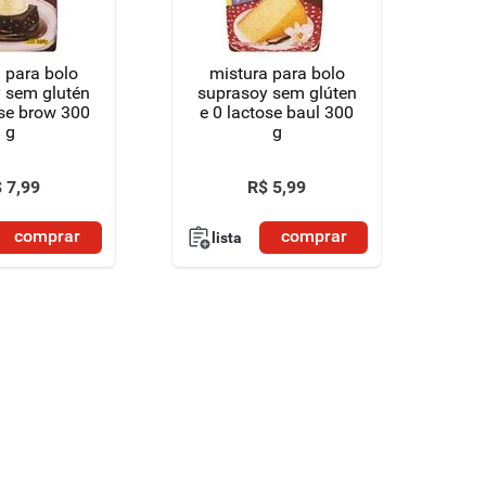
 para bolo
mistura para bolo
 sem glutén
suprasoy sem glúten
ose brow 300
e 0 lactose baul 300
g
g
$
7
,
99
R$
5
,
99
comprar
comprar
lista