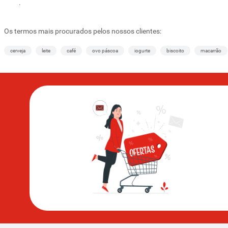
.
Os termos mais procurados pelos nossos clientes:
cerveja
leite
café
ovo páscoa
iogurte
biscoito
macarrão