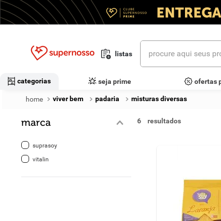
procure aqui seus prod
listas
termos mais buscados
categorias
seja prime
ofertas 
1
º
cerveja
viver bem
padaria
misturas diversas
2
º
leite
marca
6
3
º
cafe
suprasoy
4
º
iogurte
vitalin
5
º
vinhos
6
º
biscoito
7
º
queijo