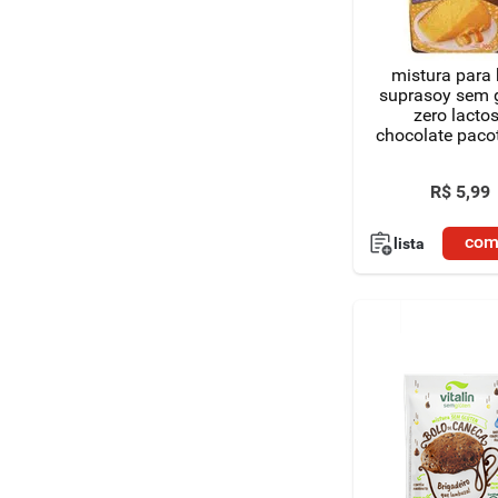
8
º
detergente
mistura para 
9
º
chocolate
suprasoy sem 
zero lacto
chocolate paco
10
º
macarrão
g
R$
5
,
99
com
lista