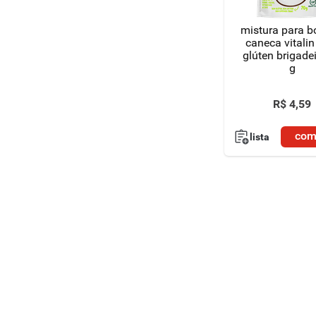
mistura para b
caneca vitali
glúten brigade
g
R$
4
,
59
com
lista