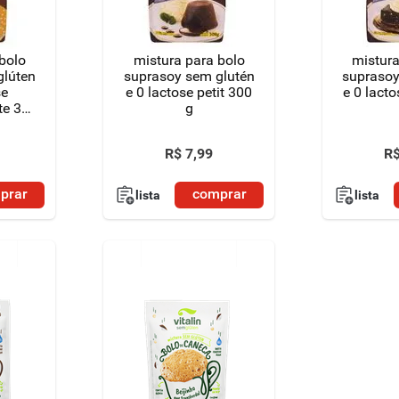
bolo
mistura para bolo
mistura
glúten
suprasoy sem glutén
suprasoy
se
e 0 lactose petit 300
e 0 lact
te 300
g
R$
7
,
99
R
prar
comprar
lista
lista