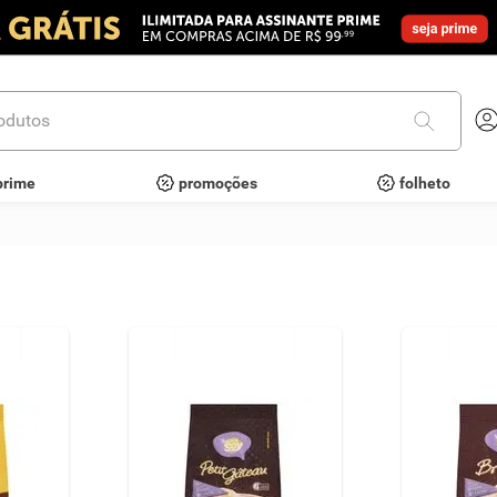
utos
prime
promoções
folheto