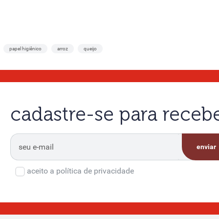
papel higiênico
arroz
queijo
cadastre-se para rece
enviar
aceito a política de privacidade