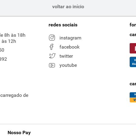
voltar ao início
redes sociais
fo
ca
de 8h às 18h
instagram
 às 12h
facebook
50
twitter
892
youtube
ca
ncarregado de
Nosso Pay