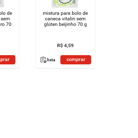
olo de
mistura para bolo de
n sem
caneca vitalin sem
iro 70
glúten beijinho 70 g
R$
4
,
59
prar
comprar
lista