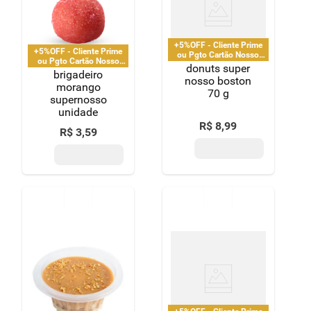
+5%OFF - Cliente Prime
+5%OFF - Cliente Prime
ou Pgto Cartão Nosso
ou Pgto Cartão Nosso
Pay
donuts super
Pay
brigadeiro
nosso boston
morango
70 g
supernosso
unidade
R$
8
,
99
R$
3
,
59