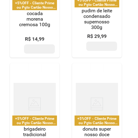
+5%OFF - Cliente Prime
+5%OFF - Cliente Prime
ou Pgto Cartão Nosso
ou Pgto Cartão Nosso
Pay
pudim de leite
Pay
cocada
condensado
morena
supernosso
cremosa 100g
300g
R$
29
,
99
R$
14
,
99
+5%OFF - Cliente Prime
+5%OFF - Cliente Prime
ou Pgto Cartão Nosso
ou Pgto Cartão Nosso
Pay
Pay
brigadeiro
donuts super
tradicional
nosso doce