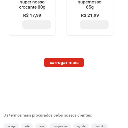
super nosso
supernosso
crocante 80g
65g
R$
17
,
99
R$
21
,
99
Os termos mais procurados pelos nossos clientes:
cerveja
leite
café
ovo páscoa
iogurte
biscoito