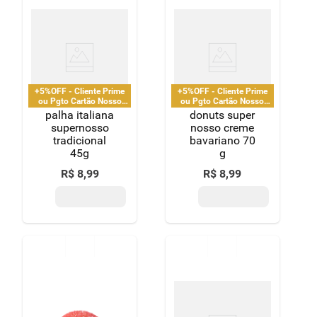
+5%OFF - Cliente Prime
+5%OFF - Cliente Prime
ou Pgto Cartão Nosso
ou Pgto Cartão Nosso
Pay
Pay
palha italiana
donuts super
supernosso
nosso creme
tradicional
bavariano 70
45g
g
R$
8
,
99
R$
8
,
99