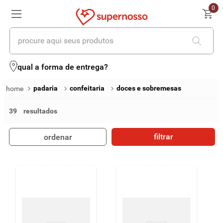
0
procure aqui seus produtos
termos mais buscados
qual a forma de entrega?
1
º
cerveja
padaria
confeitaria
doces e sobremesas
2
º
leite
39
3
º
cafe
filtrar
ordenar
4
º
iogurte
5
º
queijo
6
º
vinhos
7
º
biscoito