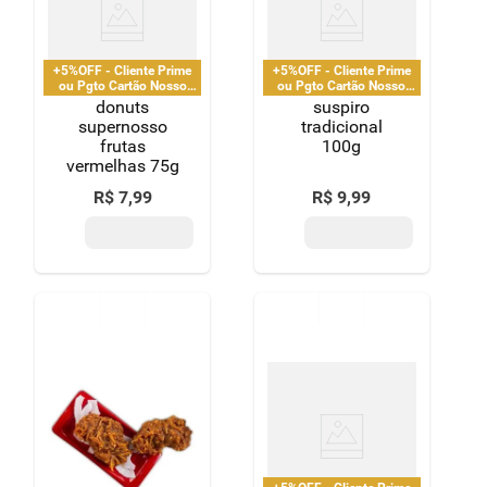
8
º
detergente
9
º
macarrão
+5%OFF - Cliente Prime
+5%OFF - Cliente Prime
ou Pgto Cartão Nosso
ou Pgto Cartão Nosso
Pay
Pay
donuts
suspiro
10
º
chocolate
supernosso
tradicional
frutas
100g
vermelhas 75g
R$
7
,
99
R$
9
,
99