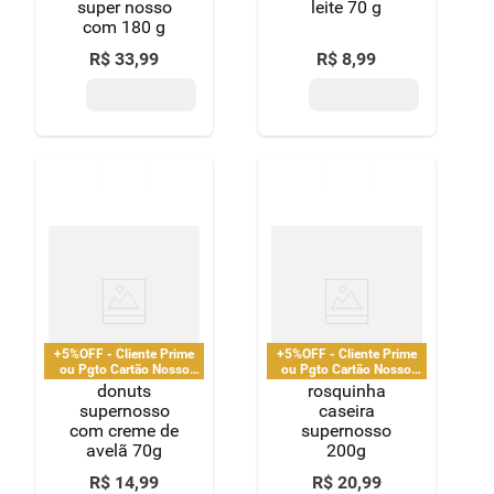
super nosso
leite 70 g
com 180 g
R$
33
,
99
R$
8
,
99
+5%OFF - Cliente Prime
+5%OFF - Cliente Prime
ou Pgto Cartão Nosso
ou Pgto Cartão Nosso
Pay
Pay
donuts
rosquinha
supernosso
caseira
com creme de
supernosso
avelã 70g
200g
R$
14
,
99
R$
20
,
99