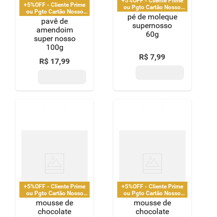
+5%OFF - Cliente Prime
+5%OFF - Cliente Prime
ou Pgto Cartão Nosso
ou Pgto Cartão Nosso
Pay
pé de moleque
Pay
pavê de
supernosso
amendoim
60g
super nosso
100g
R$
7
,
99
R$
17
,
99
+5%OFF - Cliente Prime
+5%OFF - Cliente Prime
ou Pgto Cartão Nosso
ou Pgto Cartão Nosso
Pay
Pay
mousse de
mousse de
chocolate
chocolate