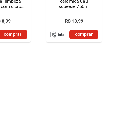
al limpeza
cerâmica uau
 com cloro
squeeze 750ml
uau frasco
00ml
$
8
,
99
R$
13
,
99
comprar
comprar
lista