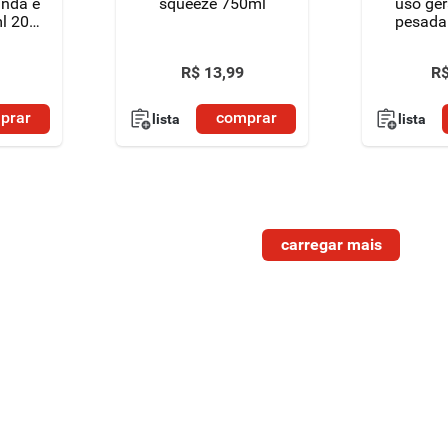
anda e
squeeze 750ml
uso ger
l 20%
pesada
to
ativo 
5
R$
13
,
99
R
prar
comprar
lista
lista