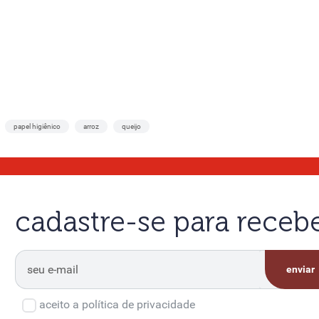
papel higiênico
arroz
queijo
cadastre-se para rece
enviar
aceito a política de privacidade