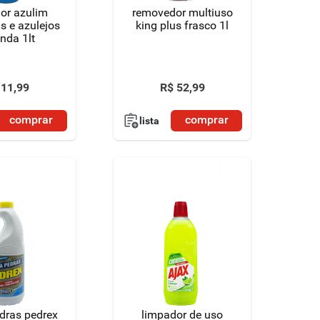
or azulim
removedor multiuso
s e azulejos
king plus frasco 1l
nda 1lt
11
,
99
R$
52
,
99
comprar
comprar
lista
dras pedrex
limpador de uso