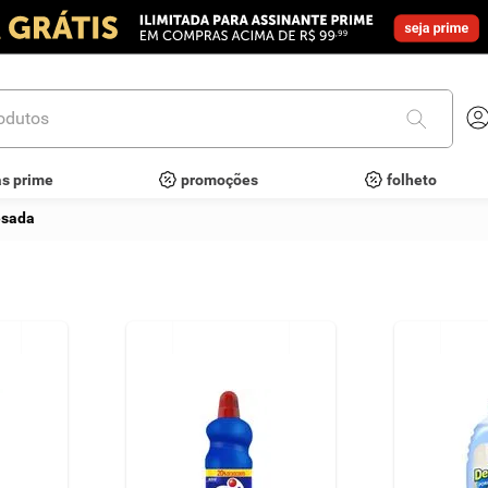
utos
as prime
promoções
folheto
esada