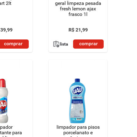
art 2lt
geral limpeza pesada
fresh lemon ajax
frasco 1l
39
,
99
R$
21
,
99
comprar
comprar
lista
mpador
limpador para pisos
tante para
porcelanato e