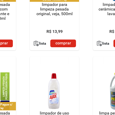
pesada
limpador para
limpad
 com
limpeza pesada
cerâmica
ante e
original, veja, 500ml
lava
0ml
R$
13
,
99
R$
prar
comprar
lista
lista
 Pague c/
Pay
pesada
limpador de uso
limpa pe