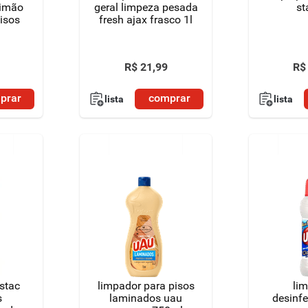
limão
geral limpeza pesada
st
isos
fresh ajax frasco 1l
R$
21
,
99
R$
prar
comprar
lista
lista
stac
limpador para pisos
li
s
laminados uau
desinfe