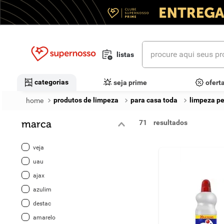
procure aqui seus prod
listas
termos mais buscados
categorias
seja prime
ofert
1
º
cerveja
produtos de limpeza
para casa toda
limpeza p
2
º
leite
marca
71
3
º
cafe
veja
4
º
iogurte
uau
ajax
5
º
queijo
azulim
6
º
biscoito
destac
amarelo
7
º
vinhos