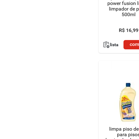
power fusion 
limpador de p
500ml
R$
16
,
99
com
lista
limpa piso de
para piso