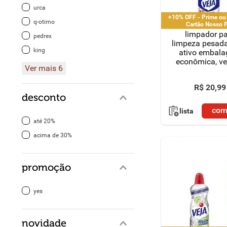
urca
+10% OFF - Prime ou
8
º
detergente
q-otimo
Cartão Nosso 
limpador p
pedrex
9
º
macarrão
limpeza pesada
king
ativo embal
econômica, vej
10
º
chocolate
Ver mais 6
R$
20
,
99
desconto
com
lista
até 20%
acima de 30%
promoção
yes
novidade