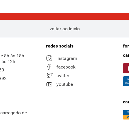
voltar ao início
redes sociais
fo
ca
de 8h às 18h
instagram
 às 12h
facebook
50
twitter
892
youtube
ca
ncarregado de