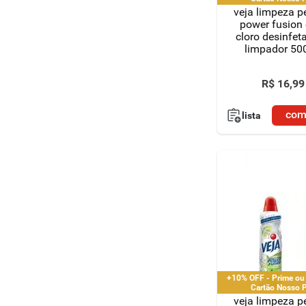
veja limpeza 
power fusion
cloro desinfet
limpador 50
R$
16
,
99
com
lista
+10% OFF - Prime ou
Cartão Nosso 
veja limpeza 