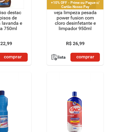
+10% OFF - Prime ou Pague c/
Cartão Nosso Pay
iso destac
veja limpeza pesada
pisos de
power fusion com
 lavanda e
cloro desinfetante e
la 750ml
limpador 950ml
22
,
99
R$
26
,
99
comprar
comprar
lista