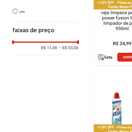
+10% OFF - Prime ou
Cartão Nosso 
yes
veja limpeza 
power fusion 
limpador de p
950ml
faixas de preço
R$
24
,
99
R$ 11,00
–
R$ 53,00
com
lista
+10% OFF - Prime ou
Cartão Nosso 