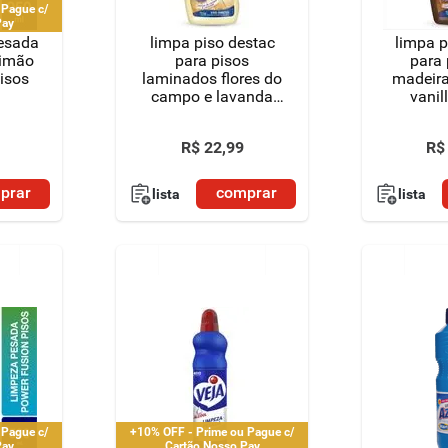
 Pague c/
Pay
pesada
limpa piso destac
limpa p
limão
para pisos
para 
isos
laminados flores do
madeira
campo e lavanda
vanil
750ml
R$
22
,
99
R$
prar
comprar
lista
lista
 Pague c/
+10% OFF - Prime ou Pague c/
Pay
Cartão Nosso Pay