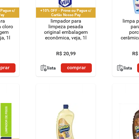
 Pague c/
+10% OFF - Prime ou Pague c/
Pay
Cartão Nosso Pay
ara
limpador para
limpa p
 cloro
limpeza pesada
par
agem
original embalagem
porc
a, 1l
econômica, veja, 1l
cerâmic
alfaz
R$
20
,
99
R$
prar
comprar
lista
lista