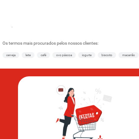
.
Os termos mais procurados pelos nossos clientes:
cerveja
leite
café
ovo páscoa
iogurte
biscoito
macarrão