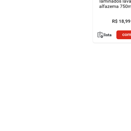
laminados lav
alfazema 750m
de descon
R$
18
,
99
com
lista