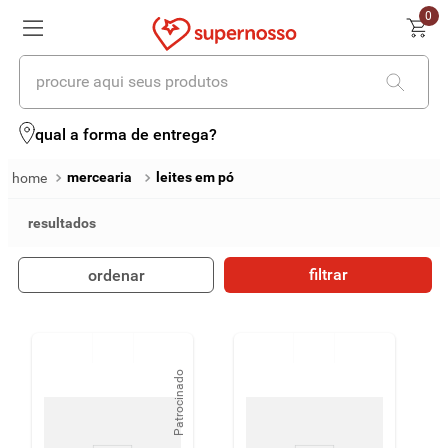
0
procure aqui seus produtos
termos mais buscados
qual a forma de entrega?
1
º
cerveja
mercearia
leites em pó
2
º
leite
3
º
cafe
filtrar
ordenar
4
º
iogurte
5
º
vinhos
6
º
biscoito
Patrocinado
7
º
queijo