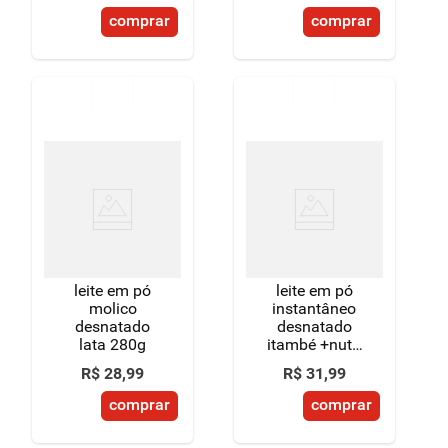
comprar
comprar
leite em pó
leite em pó
molico
instantâneo
desnatado
desnatado
lata 280g
itambé +nutri
pacote 500g
R$
28
,
99
R$
31
,
99
embalagem
econômica
comprar
comprar