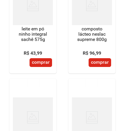
leite em pó
composto
ninho integral
lácteo neslac
sachê 575g
supreme 800g
R$
43
,
99
R$
96
,
99
comprar
comprar