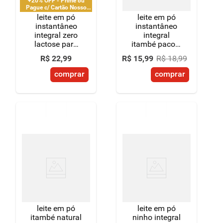
+20% OFF - Prime ou
Pague c/ Cartão Nosso
Pay
leite em pó
leite em pó
instantâneo
instantâneo
integral zero
integral
lactose para
itambé pacote
dietas com
400g
R$
22
,
99
R$
15
,
99
R$
18
,
99
restrição de
lactose itambé
comprar
comprar
+nutri nolac
pacote 300g
leite em pó
leite em pó
itambé natural
ninho integral