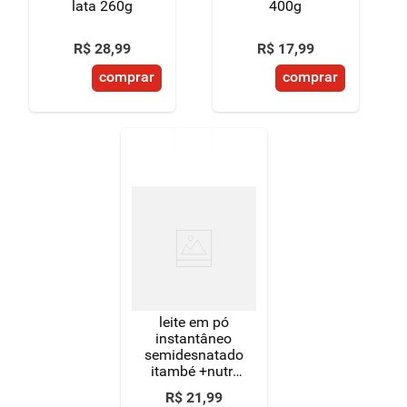
lata 260g
400g
R$
28
,
99
R$
17
,
99
comprar
comprar
leite em pó
instantâneo
semidesnatado
itambé +nutri
lata 300g
R$
21
,
99