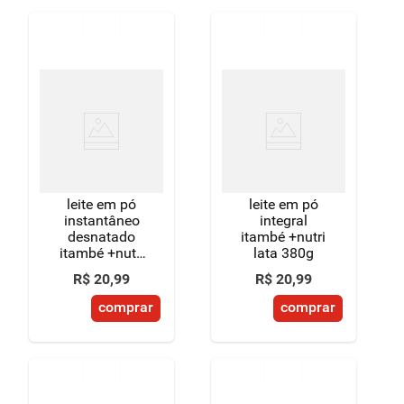
leite em pó
leite em pó
instantâneo
integral
desnatado
itambé +nutri
itambé +nutri
lata 380g
lata 300g
R$
20
,
99
R$
20
,
99
comprar
comprar