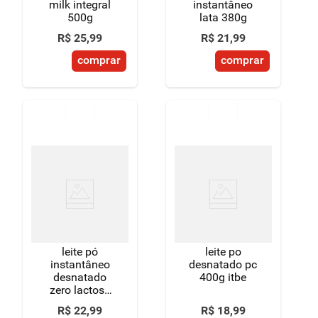
milk integral
instantâneo
500g
lata 380g
R$
25
,
99
R$
21
,
99
comprar
comprar
leite pó
leite po
instantâneo
desnatado pc
desnatado
400g itbe
zero lactose
itambé nolac
R$
22
,
99
R$
18
,
99
pacote 300g