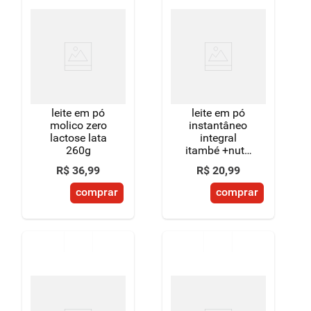
leite em pó
leite em pó
molico zero
instantâneo
lactose lata
integral
260g
itambé +nutri
lata 380g
R$
36
,
99
R$
20
,
99
comprar
comprar