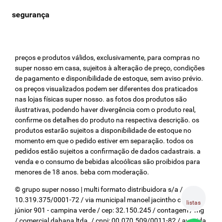
preços e produtos válidos, exclusivamente, para compras no
super nosso em casa, sujeitos à alteração de preço, condições
de pagamento e disponibilidade de estoque, sem aviso prévio.
os preços visualizados podem ser diferentes dos praticados
nas lojas físicas super nosso. as fotos dos produtos são
ilustrativas, podendo haver divergência com o produto real,
confirme os detalhes do produto na respectiva descrição. os
produtos estarão sujeitos a disponibilidade de estoque no
momento em que o pedido estiver em separação. todos os
pedidos estão sujeitos a confirmação de dados cadastrais. a
venda e o consumo de bebidas alcoólicas são proibidos para
menores de 18 anos. beba com moderação.
© grupo super nosso | multi formato distribuidora s/a / cnpj:
10.319.375/0001-72 / via municipal manoel jacintho coelho
listas
júnior 901 - campina verde / cep: 32.150.245 / contagem / mg
/ comercial dahana ltda. / cnpj: 00.070.509/0011-82 / avenida