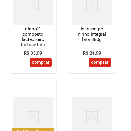
8
º
detergente
9
º
macarrão
ninho®
leite em pó
10
º
chocolate
composto
ninho integral
lácteo zero
lata 380g
lactose lata
380g
R$
33
,
99
R$
21
,
99
comprar
comprar