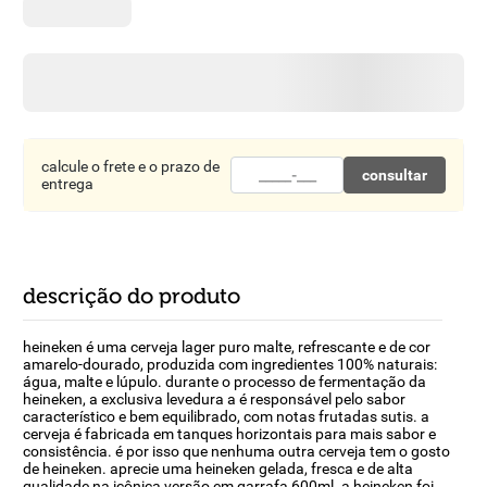
8
º
detergente
9
º
macarrão
10
º
chocolate
calcule o frete e o prazo de
consultar
entrega
descrição do produto
heineken é uma cerveja lager puro malte, refrescante e de cor
amarelo-dourado, produzida com ingredientes 100% naturais:
água, malte e lúpulo. durante o processo de fermentação da
heineken, a exclusiva levedura a é responsável pelo sabor
característico e bem equilibrado, com notas frutadas sutis. a
cerveja é fabricada em tanques horizontais para mais sabor e
consistência. é por isso que nenhuma outra cerveja tem o gosto
de heineken. aprecie uma heineken gelada, fresca e de alta
qualidade na icônica versão em garrafa 600ml. a heineken foi