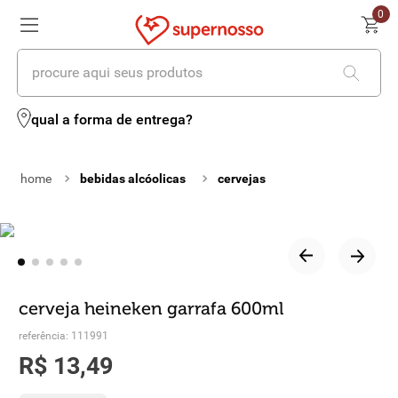
0
procure aqui seus produtos
termos mais buscados
qual a forma de entrega?
1
º
cerveja
bebidas alcóolicas
cervejas
2
º
leite
3
º
cafe
4
º
iogurte
5
º
queijo
cerveja heineken garrafa 600ml
6
º
biscoito
referência
:
111991
R$
13
,
49
7
º
vinhos