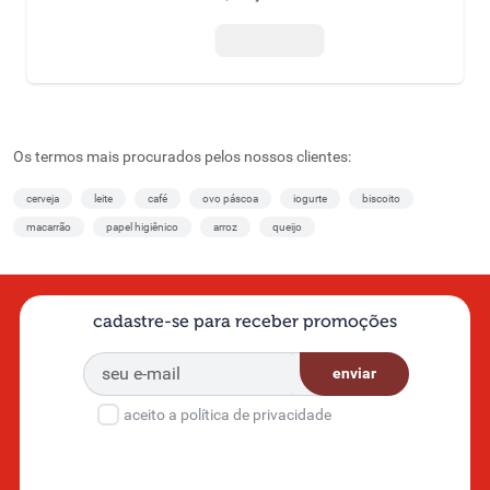
Os termos mais procurados pelos nossos clientes:
cerveja
leite
café
ovo páscoa
iogurte
biscoito
macarrão
papel higiênico
arroz
queijo
cadastre-se para receber promoções
enviar
aceito a política de privacidade