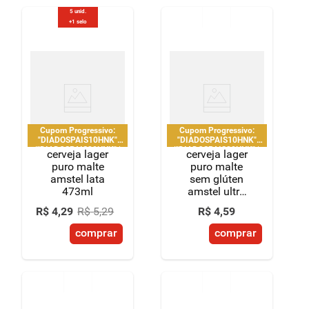
5 unid.
+1 selo
Cupom Progressivo:
Cupom Progressivo:
"DIADOSPAIS10HNK"
"DIADOSPAIS10HNK"
|"DIADOSPAIS20HNK" |
|"DIADOSPAIS20HNK" |
cerveja lager
cerveja lager
"DIADOSPAIS30HNK" |
"DIADOSPAIS30HNK" |
puro malte
puro malte
limitado a 2 pedido por
limitado a 2 pedido por
amstel lata
sem glúten
CPF
CPF
473ml
amstel ultra
lata 269ml
R$
4
,
29
R$
5
,
29
R$
4
,
59
comprar
comprar