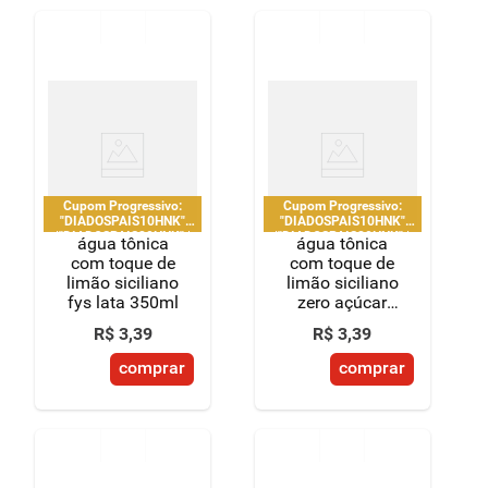
Cupom Progressivo:
Cupom Progressivo:
"DIADOSPAIS10HNK"
"DIADOSPAIS10HNK"
|"DIADOSPAIS20HNK" |
|"DIADOSPAIS20HNK" |
água tônica
água tônica
"DIADOSPAIS30HNK" |
"DIADOSPAIS30HNK" |
com toque de
com toque de
limitado a 2 pedido por
limitado a 2 pedido por
limão siciliano
limão siciliano
CPF
CPF
fys lata 350ml
zero açúcar
fys lata 350ml
R$
3
,
39
R$
3
,
39
comprar
comprar