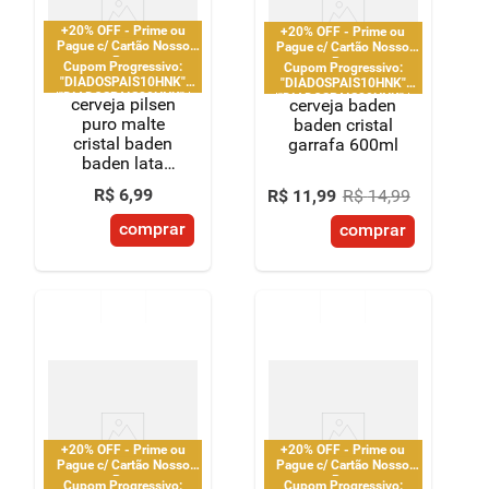
+20% OFF - Prime ou
+20% OFF - Prime ou
Pague c/ Cartão Nosso
Pague c/ Cartão Nosso
Pay
Pay
Cupom Progressivo:
Cupom Progressivo:
"DIADOSPAIS10HNK"
"DIADOSPAIS10HNK"
|"DIADOSPAIS20HNK" |
|"DIADOSPAIS20HNK" |
cerveja pilsen
cerveja baden
"DIADOSPAIS30HNK" |
"DIADOSPAIS30HNK" |
puro malte
baden cristal
limitado a 2 pedido por
limitado a 2 pedido por
cristal baden
garrafa 600ml
CPF
CPF
baden lata
473ml
R$
6
,
99
R$
11
,
99
R$
14
,
99
comprar
comprar
+20% OFF - Prime ou
+20% OFF - Prime ou
Pague c/ Cartão Nosso
Pague c/ Cartão Nosso
Pay
Pay
Cupom Progressivo:
Cupom Progressivo: