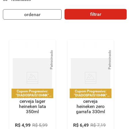
8
º
detergente
filtrar
ordenar
9
º
macarrão
10
º
chocolate
Patrocinado
Patrocinado
Cupom Progressivo:
Cupom Progressivo:
"DIADOSPAIS10HNK"
"DIADOSPAIS10HNK"
|"DIADOSPAIS20HNK" |
|"DIADOSPAIS20HNK" |
cerveja lager
cerveja
"DIADOSPAIS30HNK" |
"DIADOSPAIS30HNK" |
heineken lata
heineken zero
limitado a 2 pedido por
limitado a 2 pedido por
350ml
garrafa 330ml
CPF
CPF
R$
4
,
99
R$
5
,
99
R$
6
,
49
R$
7
,
19