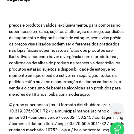
preços e produtos válidos, exclusivamente, para compras no
super nosso em casa, sujeitos à alteração de preço, condições
de pagamento e disponibilidade de estoque, sem aviso prévio.
os preços visualizados podem ser diferentes dos praticados
nas lojas físicas super nosso. as fotos dos produtos são
ilustrativas, podendo haver divergência com o produto real,
confirme os detalhes do produto na respectiva descrição. os
produtos estarão sujeitos a disponibilidade de estoque no
momento em que o pedido estiver em separação. todos os
pedidos estão sujeitos a confirmação de dados cadastrais. a
venda e o consumo de bebidas alcoólicas são proibidos para
menores de 18 anos. beba com moderação.
© grupo super nosso | multi formato distribuidora s/a / cnpj:
10.319.375/0001-72 / via municipal manoel jacintho coelho
listas
júnior 901 - campina verde / cep: 32.150.245 / contagem / mg
/ comercial dahana ltda. / cnpj: 00.070.509/0011-82 / avenida
cristiano machado, 10752 - loja a / belo horizonte - mg