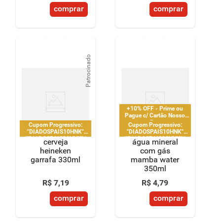
comprar
comprar
Patrocinado
+10% OFF - Prime ou
Pague c/ Cartão Nosso
Pay
Cupom Progressivo:
Cupom Progressivo:
"DIADOSPAIS10HNK"
"DIADOSPAIS10HNK"
|"DIADOSPAIS20HNK" |
|"DIADOSPAIS20HNK" |
cerveja
água mineral
"DIADOSPAIS30HNK" |
"DIADOSPAIS30HNK" |
heineken
com gás
limitado a 2 pedido por
limitado a 2 pedido por
garrafa 330ml
mamba water
CPF
CPF
350ml
R$
7
,
19
R$
4
,
79
comprar
comprar