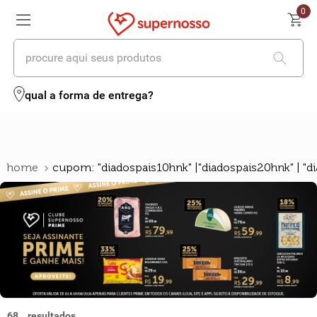
0
procure aqui seus produtos
termos mais buscados
qual a forma de entrega?
1
º
cerveja
2
º
leite
cupom: "diadospais10hnk" |"diadospais20hnk" | "d
3
º
cafe
4
º
iogurte
5
º
vinhos
6
º
biscoito
7
º
queijo
68