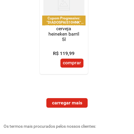
Cupom Progressivo:
"DIADOSPAIS10HNK"
|"DIADOSPAIS20HNK" |
cerveja
"DIADOSPAIS30HNK" |
heineken barril
limitado a 2 pedido por
5l
CPF
R$
119
,
99
comprar
Os termos mais procurados pelos nossos clientes: