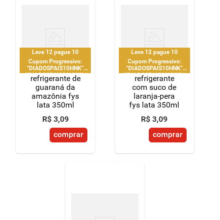
Leve 12 pague 10
Leve 12 pague 10
Cupom Progressivo:
Cupom Progressivo:
"DIADOSPAIS10HNK"
"DIADOSPAIS10HNK"
|"DIADOSPAIS20HNK" |
|"DIADOSPAIS20HNK" |
refrigerante de
refrigerante
"DIADOSPAIS30HNK" |
"DIADOSPAIS30HNK" |
guaraná da
com suco de
limitado a 2 pedido por
limitado a 2 pedido por
amazônia fys
laranja-pera
CPF
CPF
lata 350ml
fys lata 350ml
R$
3
,
09
R$
3
,
09
comprar
comprar