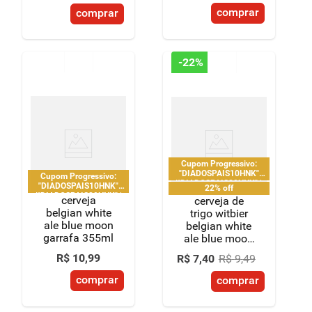
comprar
comprar
-
22%
Cupom Progressivo:
"DIADOSPAIS10HNK"
Cupom Progressivo:
|"DIADOSPAIS20HNK" |
"DIADOSPAIS10HNK"
22% off
"DIADOSPAIS30HNK" |
|"DIADOSPAIS20HNK" |
cerveja
cerveja de
limitado a 2 pedido por
"DIADOSPAIS30HNK" |
belgian white
trigo witbier
CPF
limitado a 2 pedido por
ale blue moon
belgian white
CPF
garrafa 355ml
ale blue moon
lata 350ml
R$
10
,
99
R$
7
,
40
R$
9
,
49
comprar
comprar