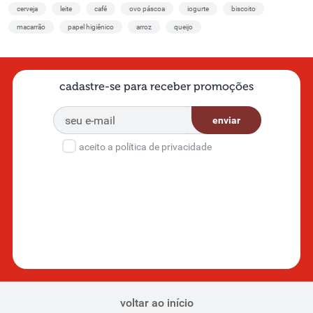
cerveja
leite
café
ovo páscoa
iogurte
biscoito
macarrão
papel higiênico
arroz
queijo
cadastre-se para receber promoções
enviar
aceito a política de privacidade
voltar ao início