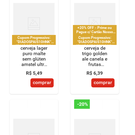
+20% OFF - Prime ou
Pague c/ Cartão Nosso
Pay
Cupom Progressivo:
Cupom Progressivo:
"DIADOSPAIS10HNK"
"DIADOSPAIS10HNK"
|"DIADOSPAIS20HNK" |
|"DIADOSPAIS20HNK" |
cerveja lager
cerveja de
"DIADOSPAIS30HNK" |
"DIADOSPAIS30HNK" |
puro malte
trigo golden
limitado a 2 pedido por
limitado a 2 pedido por
sem glúten
ale canela e
CPF
CPF
amstel ultra
frutas
garrafa 275ml
vermelhas
R$
5
,
49
R$
6
,
39
baden baden
lata 350ml
comprar
comprar
-
20%