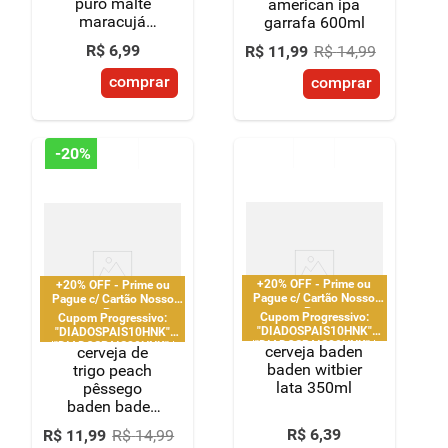
puro malte
american ipa
CPF
CPF
maracujá
garrafa 600ml
baden baden
R$
6
,
99
R$
11
,
99
R$
14
,
99
lata 473ml
comprar
comprar
-
20%
+20% OFF - Prime ou
+20% OFF - Prime ou
Pague c/ Cartão Nosso
Pague c/ Cartão Nosso
Pay
Pay
Cupom Progressivo:
Cupom Progressivo:
"DIADOSPAIS10HNK"
"DIADOSPAIS10HNK"
|"DIADOSPAIS20HNK" |
|"DIADOSPAIS20HNK" |
cerveja baden
cerveja de
"DIADOSPAIS30HNK" |
"DIADOSPAIS30HNK" |
baden witbier
trigo peach
limitado a 2 pedido por
limitado a 2 pedido por
lata 350ml
pêssego
CPF
CPF
baden baden
garrafa 600ml
R$
6
,
39
R$
11
,
99
R$
14
,
99