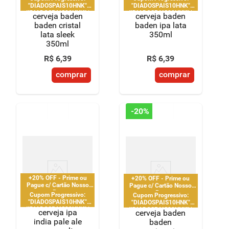
"DIADOSPAIS10HNK"
"DIADOSPAIS10HNK"
|"DIADOSPAIS20HNK" |
|"DIADOSPAIS20HNK" |
cerveja baden
cerveja baden
"DIADOSPAIS30HNK" |
"DIADOSPAIS30HNK" |
baden cristal
baden ipa lata
limitado a 2 pedido por
limitado a 2 pedido por
lata sleek
350ml
CPF
CPF
350ml
R$
6
,
39
R$
6
,
39
comprar
comprar
-
20%
+20% OFF - Prime ou
+20% OFF - Prime ou
Pague c/ Cartão Nosso
Pague c/ Cartão Nosso
Pay
Pay
Cupom Progressivo:
Cupom Progressivo:
"DIADOSPAIS10HNK"
"DIADOSPAIS10HNK"
|"DIADOSPAIS20HNK" |
|"DIADOSPAIS20HNK" |
cerveja ipa
cerveja baden
"DIADOSPAIS30HNK" |
"DIADOSPAIS30HNK" |
india pale ale
baden
limitado a 2 pedido por
limitado a 2 pedido por