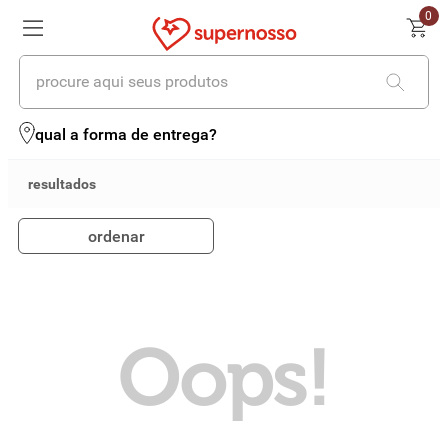
0
procure aqui seus produtos
termos mais buscados
qual a forma de entrega?
1
º
cerveja
2
º
leite
ordenar
3
º
cafe
4
º
iogurte
5
º
vinhos
Oops!
6
º
biscoito
7
º
queijo