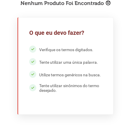
8
º
detergente
9
º
macarrão
10
º
chocolate
O que eu devo fazer?
Verifique os termos digitados.
Tente utilizar uma única palavra.
Utilize termos genéricos na busca.
Tente utilizar sinônimos do termo
desejado.