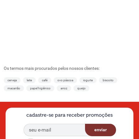
Os termos mais procurados pelos nossos clientes:
cerveja
leite
café
ovo páscoa
iogurte
biscoito
macarrão
papel higiênico
arroz
queijo
cadastre-se para receber promoções
enviar