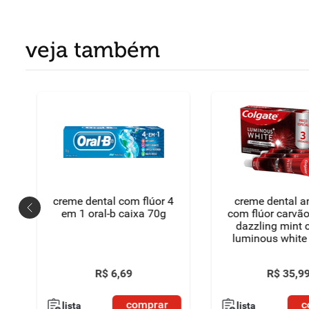
veja também
creme dental com flúor 4
creme dental an
em 1 oral-b caixa 70g
com flúor carvão
dazzling mint 
luminous white 
unidades 70g ca
especial
R$
6
,
69
R$
35
,
9
comprar
c
lista
lista