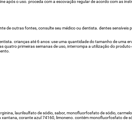
ine após o uso. proceda com a escovação regular de acordo com as inst
iente de outras fontes, consulte seu médico ou dentista. dentes sensívei
ntista. crianças até 6 anos: use uma quantidade do tamanho de uma erv
s quatro primeiras semanas de uso, interrompa a utilização do produto 
mento.
rginina, laurilsulfato de sódio, sabor, monofluorfosfato de sódio, carmel
 goma xantana, corante azul 74160, limoneno. contém monofluorfosfato de só