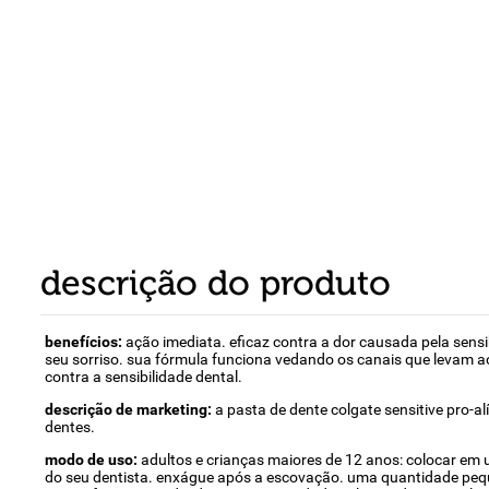
8
º
detergente
9
º
macarrão
10
º
chocolate
descrição do produto
benefícios:
ação imediata. eficaz contra a dor causada pela sens
seu sorriso. sua fórmula funciona vedando os canais que levam ao
contra a sensibilidade dental.
descrição de marketing:
a pasta de dente colgate sensitive pro-al
dentes.
modo de uso:
adultos e crianças maiores de 12 anos: colocar em 
do seu dentista. enxágue após a escovação. uma quantidade peq