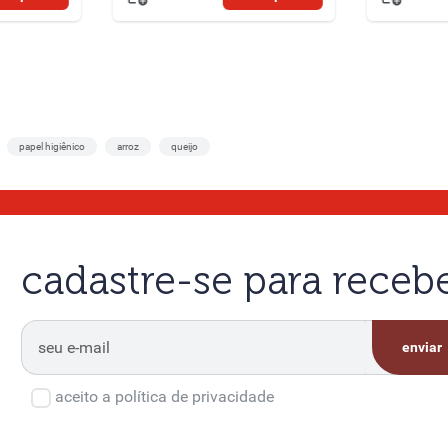
papel higiênico
arroz
queijo
cadastre-se para rece
enviar
aceito a política de privacidade