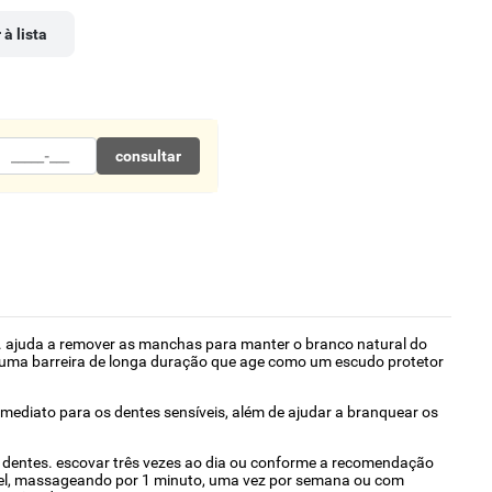
 à lista
consultar
na. ajuda a remover as manchas para manter o branco natural do
se uma barreira de longa duração que age como um escudo protetor
o imediato para os dentes sensíveis, além de ajudar a branquear os
os dentes. escovar três vezes ao dia ou conforme a recomendação
vel, massageando por 1 minuto, uma vez por semana ou com