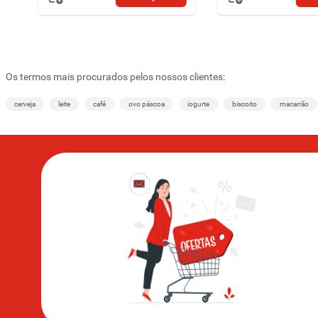
Os termos mais procurados pelos nossos clientes:
cerveja
leite
café
ovo páscoa
iogurte
biscoito
macarrão