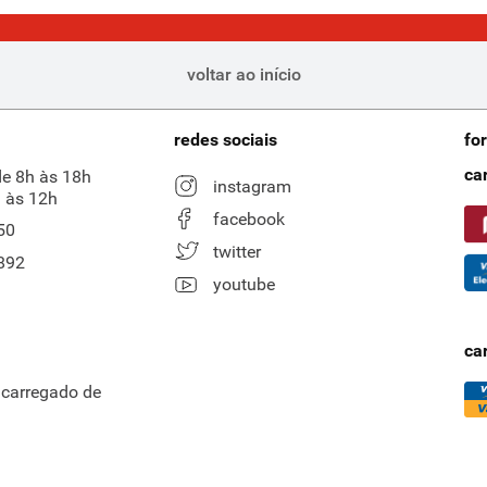
voltar ao início
redes sociais
fo
ca
de 8h às 18h
instagram
 às 12h
facebook
50
twitter
892
youtube
ca
ncarregado de