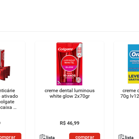
ticárie
creme dental luminous
creme d
 ativado
white glow 2x70gr
70g lv12
colgate
caixa 3
da preço
9
R$
46
,
99
omprar
comprar
lista
lista