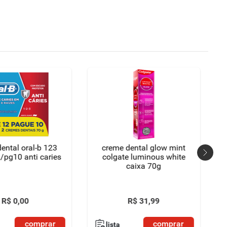
ental oral-b 123
creme dental glow mint
/pg10 anti caries
colgate luminous white
caixa 70g
R$
0
,
00
R$
31
,
99
comprar
comprar
lista