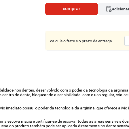
comprar
adicionar
calcule o frete e o prazo de entrega
ibilidade nos dentes. desenvolvido com o poder da tecnologia da argini
 centro do dente, bloqueando a sensibilidade. com o uso regular, cria-
ívio imediato possui o poder da tecnologia da arginina, que oferece alívi
uma escova macia e certificar-se de escovar todas as áreas sensíveis d
uena do produto também pode ser aplicada diretamente no dente sensí