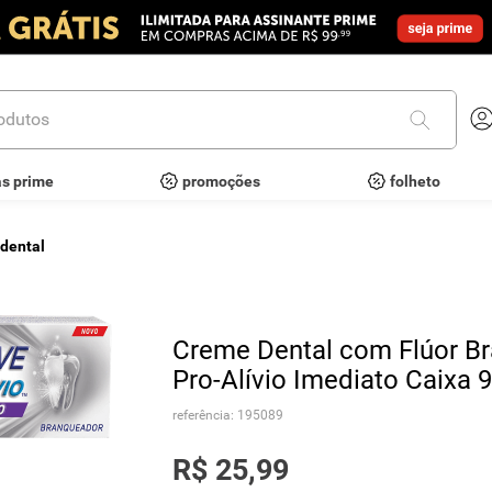
utos
as prime
promoções
folheto
 dental
Creme Dental com Flúor Br
Pro-Alívio Imediato Caixa 
referência
:
195089
R$
25
,
99