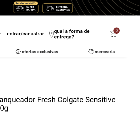
qual a forma de
0
entrar/cadastrar
entrega?
ofertas exclusivas
mercearia
anqueador Fresh Colgate Sensitive
90g