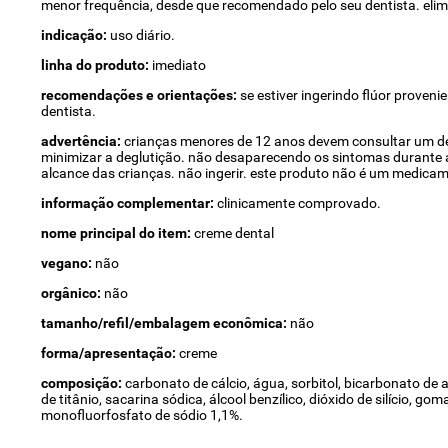
menor frequência, desde que recomendado pelo seu dentista. elim
indicação:
uso diário.
linha do produto:
imediato
recomendações e orientações:
se estiver ingerindo flúor proven
dentista.
advertência:
crianças menores de 12 anos devem consultar um de
minimizar a deglutição. não desaparecendo os sintomas durante a
alcance das crianças. não ingerir. este produto não é um medica
informação complementar:
clinicamente comprovado.
nome principal do item:
creme dental
vegano:
não
orgânico:
não
tamanho/refil/embalagem econômica:
não
forma/apresentação:
creme
composição:
carbonato de cálcio, água, sorbitol, bicarbonato de a
de titânio, sacarina sódica, álcool benzílico, dióxido de silício,
monofluorfosfato de sódio 1,1%.