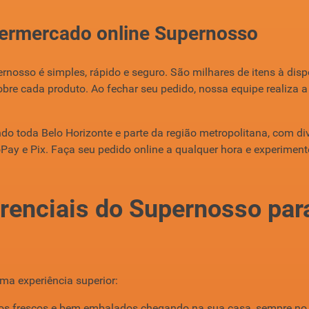
ermercado online Supernosso
osso é simples, rápido e seguro. São milhares de itens à dispos
obre cada produto. Ao fechar seu pedido, nossa equipe realiza 
indo toda Belo Horizonte e parte da região metropolitana, com d
Pay e Pix. Faça seu pedido online a qualquer hora e experime
ferenciais do Supernosso p
ma experiência superior:
utos frescos e bem embalados chegando na sua casa, sempre no