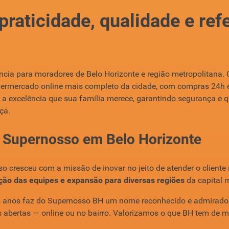
raticidade, qualidade e ref
ncia para moradores de Belo Horizonte e região metropolitan
permercado online mais completo da cidade, com compras 24h e 
e a excelência que sua família merece, garantindo segurança e
ça.
do Supernosso em Belo Horizonte
 cresceu com a missão de inovar no jeito de atender o cliente 
ação das equipes e expansão para diversas regiões
da capital m
s anos faz do Supernosso BH um nome reconhecido e admirado, 
abertas — online ou no bairro. Valorizamos o que BH tem de me