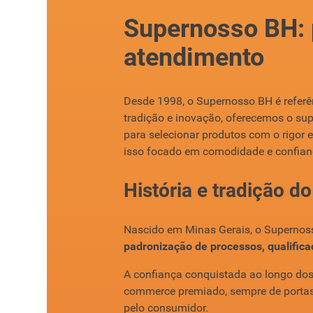
Supernosso BH: p
8
º
detergente
atendimento
9
º
macarrão
10
º
chocolate
Desde 1998, o Supernosso BH é referê
tradição e inovação, oferecemos o su
para selecionar produtos com o rigor 
isso focado em comodidade e confian
História e tradição 
Nascido em Minas Gerais, o Supernosso
padronização de processos, qualific
A confiança conquistada ao longo do
commerce premiado, sempre de portas 
pelo consumidor.