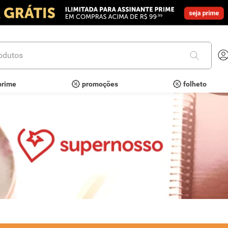
utos
prime
promoções
folheto