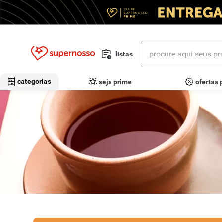
procure aqui seus prod
listas
termos mais buscados
categorias
seja prime
ofertas 
1
º
cerveja
2
º
leite
3
º
cafe
4
º
iogurte
5
º
queijo
6
º
vinhos
7
º
biscoito