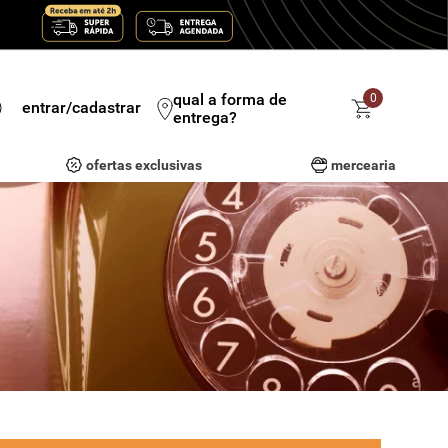
qual a forma de
0
entrar/cadastrar
entrega?
ofertas exclusivas
mercearia