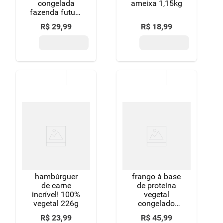
congelada
ameixa 1,15kg
fazenda futuro
4.0 bandeja
R$
29
,
99
R$
18
,
99
270g
hambúrguer
frango à base
de carne
de proteína
incrível! 100%
vegetal
vegetal 226g
congelado
fazenda futuro
R$
23
,
99
R$
45
,
99
bandeja 200g