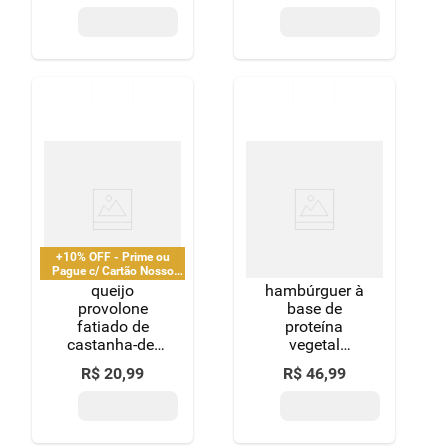
+10% OFF - Prime ou
Pague c/ Cartão Nosso
Pay
queijo
hambúrguer à
provolone
base de
fatiado de
proteína
castanha-de-
vegetal
caju fatiado
defumado
R$
20
,
99
R$
46
,
99
vegetal vida
congelado
veg 150g
fazenda futuro
burger 2030
bandeja 230g