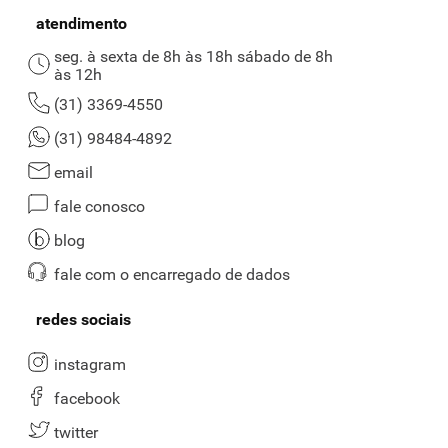
energia e prazer com ingredientes naturais
e sempre livres de
atendimento
origem animal.
seg. à sexta de 8h às 18h sábado de 8h
Para uma refeição ainda mais completa, experimente combinar
às 12h
esses snacks com uma
bebida vegana sem glúten
, garantindo uma
opção leve, nutritiva e perfeitamente segura para quem possui
(31) 3369-4550
restrições alimentares.
(31) 98484-4892
Frios, linguiças e carnes de proteína vegetal
email
Itens como linguiça vegana, linguiça de proteína vegetal, frios
fale conosco
vegetais, carne moída vegana e frango vegano são aliados na
preparação de pratos criativos e variados, do sanduíche ao almoço,
blog
sem colesterol e com boa dose de proteína. Aposte também nas
versões defumadas e nos cortes de frango de proteína vegetal para
fale com o encarregado de dados
inovar seu cardápio de maneira fácil.
redes sociais
Descubra a linha completa de produtos veganos Viver Bem e
transforme sua alimentação com variedade, praticidade e o melhor
da inovação plant-based! Aproveite para navegar por nossas
instagram
bebidas vegetais, frios veganos e snacks veganos
para um consumo
facebook
consciente e delicioso.
twitter
Faça seu pedido no supermercado online BH, conte com delivery em