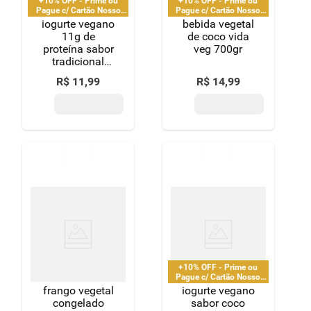
+10% OFF - Prime ou
+10% OFF - Prime ou
Pague c/ Cartão Nosso
Pague c/ Cartão Nosso
Pay
Pay
iogurte vegano
bebida vegetal
11g de
de coco vida
proteína sabor
veg 700gr
tradicional
vida veg 160g
R$
11
,
99
R$
14
,
99
+10% OFF - Prime ou
Pague c/ Cartão Nosso
Pay
frango vegetal
iogurte vegano
congelado
sabor coco