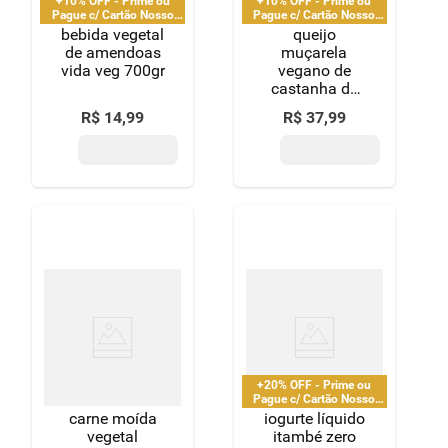
+10% OFF - Prime ou
+10% OFF - Prime ou
Pague c/ Cartão Nosso
Pague c/ Cartão Nosso
Pay
Pay
bebida vegetal
queijo
de amendoas
muçarela
vida veg 700gr
vegano de
castanha de
caju vida veg
R$
14
,
99
R$
37
,
99
300g
+20% OFF - Prime ou
Pague c/ Cartão Nosso
Pay
carne moída
iogurte líquido
vegetal
itambé zero