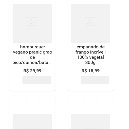
hamburguer
empanado de
vegano pranic grao
frango incrível!
de
100% vegetal
bico/quinoa/batata
300g
doce/cogumelo
R$
29
,
99
R$
18
,
99
284g com 4 unid