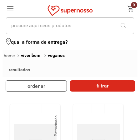
0
procure aqui seus produtos
termos mais buscados
qual a forma de entrega?
1
º
cerveja
viver bem
veganos
2
º
leite
3
º
cafe
filtrar
ordenar
4
º
iogurte
5
º
queijo
6
º
biscoito
Patrocinado
7
º
vinhos