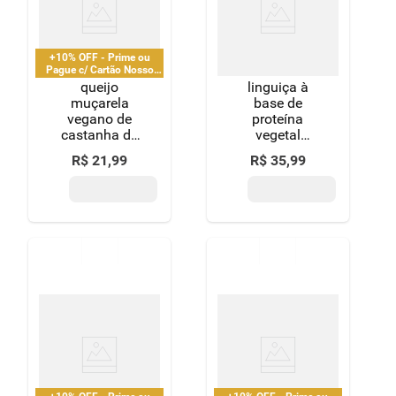
+10% OFF - Prime ou
Pague c/ Cartão Nosso
Pay
queijo
linguiça à
muçarela
base de
vegano de
proteína
castanha de
vegetal
caju fatiado
congelada
R$
21
,
99
R$
35
,
99
vida veg 150g
pernil fazenda
futuro bandeja
250g 5
unidades de
50g cada