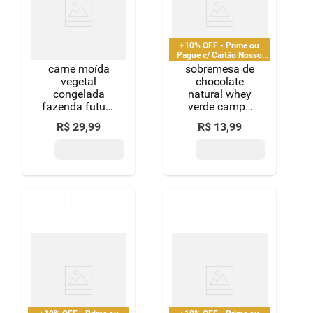
8
º
detergente
9
º
macarrão
+10% OFF - Prime ou
Pague c/ Cartão Nosso
Pay
carne moída
sobremesa de
10
º
chocolate
vegetal
chocolate
congelada
natural whey
fazenda futuro
verde campo
4.0 bandeja
130g
R$
29
,
99
R$
13
,
99
270g