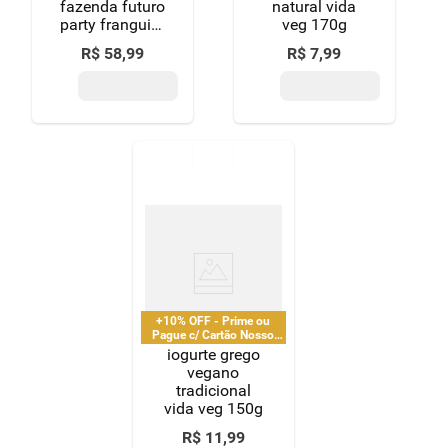
fazenda futuro
natural vida
party franguito
veg 170g
pacote 240g
R$
58
,
99
R$
7
,
99
+10% OFF - Prime ou
Pague c/ Cartão Nosso
Pay
iogurte grego
vegano
tradicional
vida veg 150g
R$
11
,
99