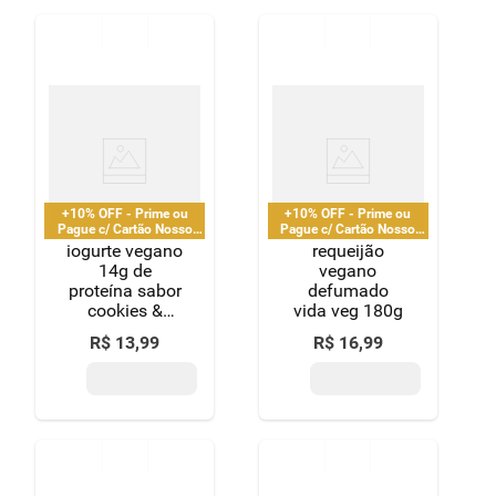
2 unidades de
115g cada
+10% OFF - Prime ou
+10% OFF - Prime ou
Pague c/ Cartão Nosso
Pague c/ Cartão Nosso
Pay
Pay
iogurte vegano
requeijão
14g de
vegano
proteína sabor
defumado
cookies &
vida veg 180g
cream vida
R$
13
,
99
R$
16
,
99
veg 250g