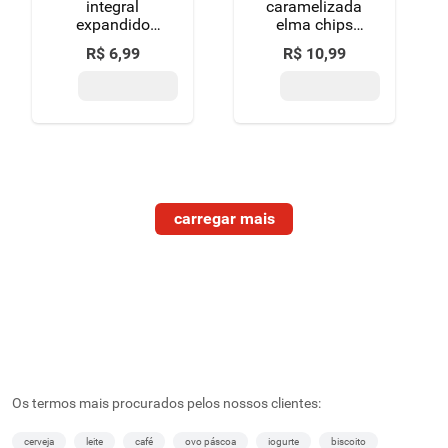
integral
caramelizada
expandido
elma chips
com açúcar
cheetos
R$
6
,
99
R$
10
,
99
mascavo e
pacote 140g
açúcar
mascavo
invertido
pipoquita
vitao pacote
60g
Os termos mais procurados pelos nossos clientes:
cerveja
leite
café
ovo páscoa
iogurte
biscoito