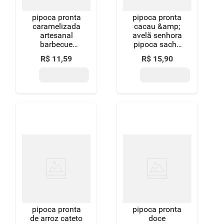
pipoca pronta
pipoca pronta
caramelizada
cacau &amp;
artesanal
avelã senhora
barbecue
pipoca sachê
maispura
90g
R$
11
,
59
R$
15
,
90
pacote 100g
edição
limitada
pipoca pronta
pipoca pronta
de arroz cateto
doce