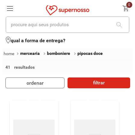
0
procure aqui seus produtos
termos mais buscados
qual a forma de entrega?
1
º
cerveja
mercearia
bomboniere
pipocas doce
2
º
leite
41
3
º
cafe
filtrar
ordenar
4
º
iogurte
5
º
vinhos
6
º
biscoito
7
º
queijo