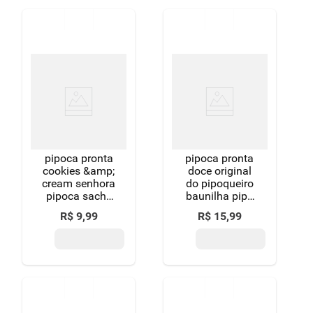
pipoca pronta
pipoca pronta
cookies &amp;
doce original
cream senhora
do pipoqueiro
pipoca sachê
baunilha pipó
100g
sachê 80g
R$
9
,
99
R$
15
,
99