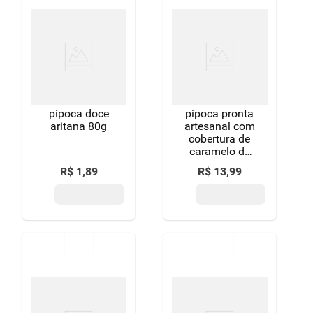
pipoca doce
pipoca pronta
aritana 80g
artesanal com
cobertura de
caramelo de
açúcar puro
R$
1
,
89
R$
13
,
99
mascavo
maispura
pacote 100g