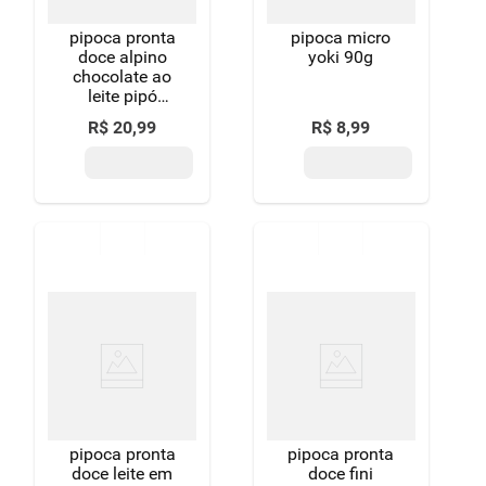
pipoca pronta
pipoca micro
doce alpino
yoki 90g
chocolate ao
leite pipó
gourmet sachê
R$
20
,
99
R$
8
,
99
100g
pipoca pronta
pipoca pronta
doce leite em
doce fini