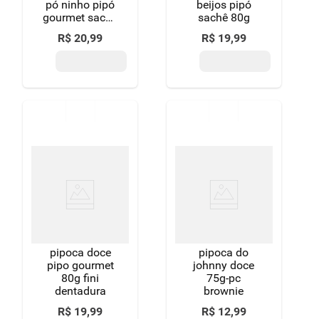
pó ninho pipó
beijos pipó
gourmet sachê
sachê 80g
100g
R$
20
,
99
R$
19
,
99
pipoca doce
pipoca do
pipo gourmet
johnny doce
80g fini
75g-pc
dentadura
brownie
R$
19
,
99
R$
12
,
99