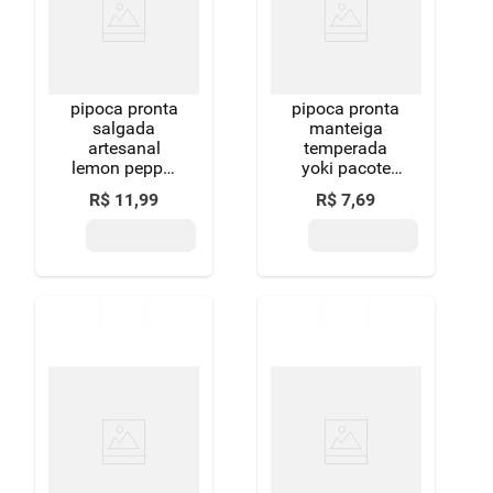
pipoca pronta
pipoca pronta
salgada
manteiga
artesanal
temperada
lemon pepper
yoki pacote
maispura
58g
R$
11
,
99
R$
7
,
69
pacote 40g