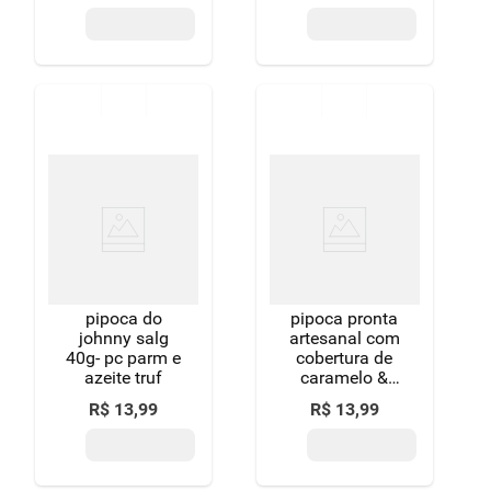
pipoca do
pipoca pronta
johnny salg
artesanal com
40g- pc parm e
cobertura de
azeite truf
caramelo &
flor-de-sal
R$
13
,
99
R$
13
,
99
maispura
pacote 100g