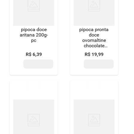
8
º
detergente
9
º
macarrão
pipoca doce
pipoca pronta
10
º
chocolate
aritana 200g-
doce
pc
ovomaltine
chocolate
crocante pipó
R$
6
,
39
R$
19
,
99
gourmet sachê
100g