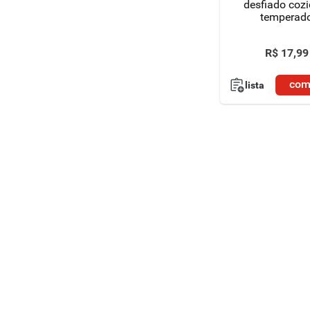
desfiado cozi
temperad
congelado 4
R$
17
,
99
com
lista