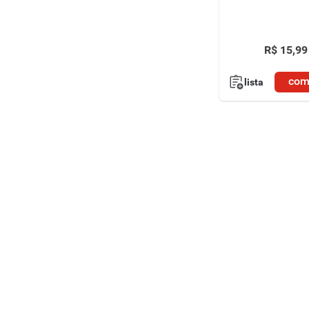
R$
15
,
99
com
lista