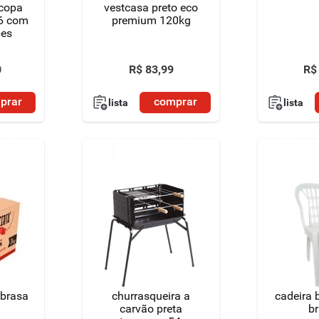
 copa
vestcasa preto eco
6 com
premium 120kg
pes
0
R$
83
,
99
R$
prar
comprar
lista
lista
 brasa
churrasqueira a
cadeira b
carvão preta
b