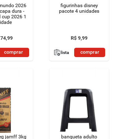
 mundo 2026
figurinhas disney
capa dura -
pacote 4 unidades
d cup 2026 1
idade
74
,
99
R$
9
,
99
comprar
comprar
lista
eg jamff 3kg
banqueta adulto