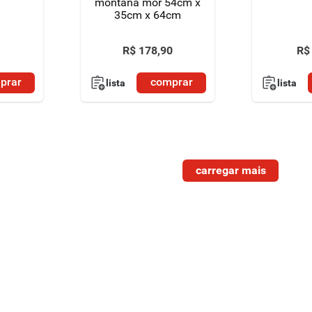
montana mor 54cm x
35cm x 64cm
R$
178
,
90
R$
prar
comprar
lista
lista