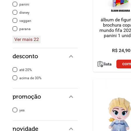
panini
8
º
detergente
disney
álbum de figur
vaggan
9
º
macarrão
brochura cop
parana
mundo fifa 20
panini 1 uni
10
º
chocolate
Ver mais 22
R$
24
,
90
desconto
com
lista
até 20%
acima de 30%
promoção
yes
novidade