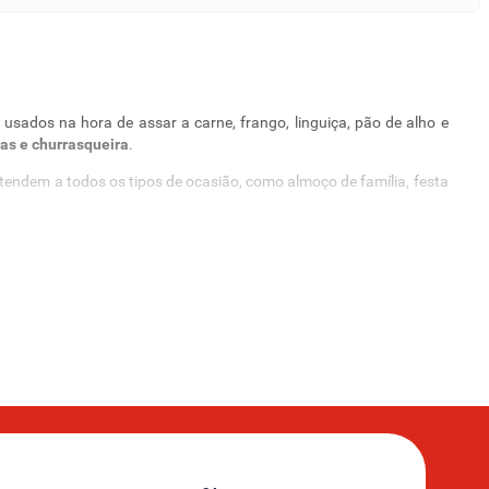
usados na hora de assar a carne, frango, linguiça, pão de alho e
has e churrasqueira
.
tendem a todos os tipos de ocasião, como almoço de família, festa
asileiro. Por isso é tão importante priorizar o uso de produtos
até a própria churrasqueira.
 abacaxi ou carnes magras e sem ossos, escolha uma das nossas
os (rotativo, inox, duplo ou kit).
 os churrasquinhos de forma bem prática e rápida, principalmente
eza dos utensílios usados. Para ainda evitar o acúmulo de pratos e