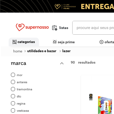
procure aqui seus prod
listas
termos mais buscados
categorias
seja prime
ofert
1
º
cerveja
utilidades e bazar
lazer
2
º
leite
marca
90
3
º
cafe
mor
4
º
iogurte
antares
tramontina
5
º
vinhos
dtc
6
º
biscoito
regina
vestcasa
7
º
queijo