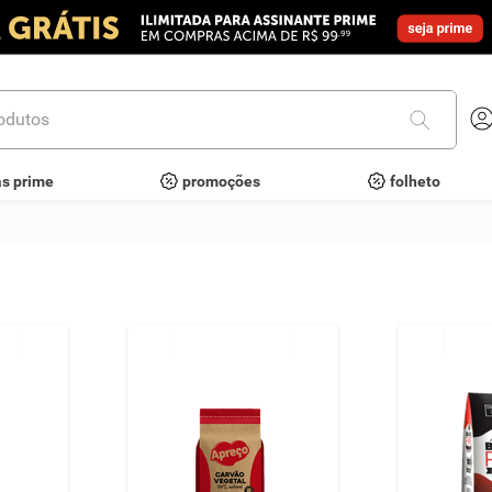
utos
as prime
promoções
folheto