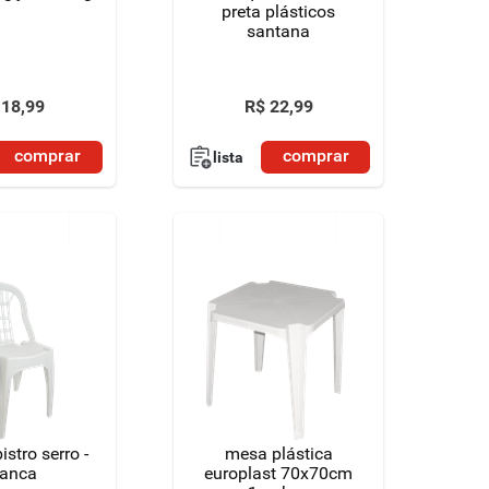
preta plásticos
santana
18
,
99
R$
22
,
99
comprar
comprar
lista
istro serro -
mesa plástica
ranca
europlast 70x70cm