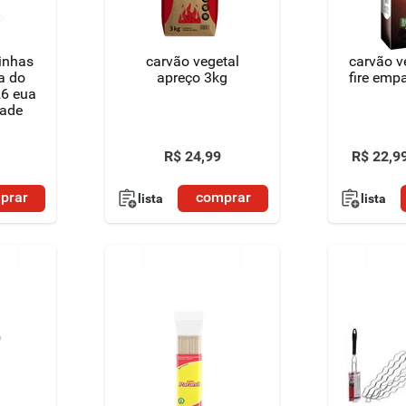
inhas
carvão vegetal
carvão v
a do
apreço 3kg
fire emp
26 eua
dade
R$
24
,
99
R$
22
,
9
prar
comprar
lista
lista