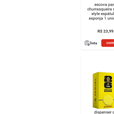
escova pa
churrasqueira
style espátu
esponja 1 un
R$
23
,
99
com
lista
dispenser 