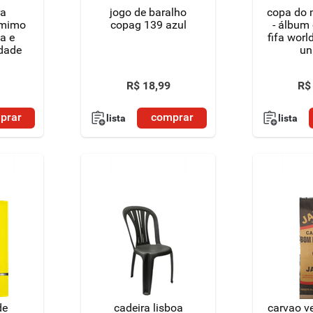
ra
jogo de baralho
copa do
 mimo
copag 139 azul
- álbum 
la e
fifa worl
idade
un
R$
18
,
99
R$
prar
comprar
lista
lista
de
cadeira lisboa
carvao v