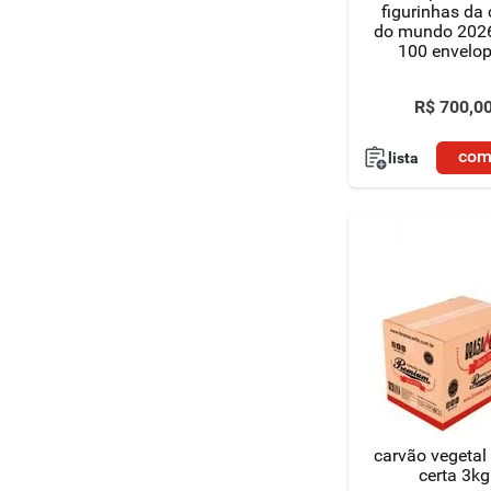
figurinhas da
do mundo 202
100 envelo
R$
700
,
0
com
lista
carvão vegetal
certa 3kg