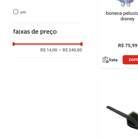
yes
boneca pelucia
disney
faixas de preço
R$
75
,
99
R$ 14,00
–
R$ 240,00
com
lista