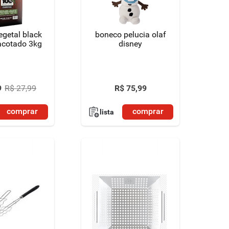
egetal black
boneco pelucia olaf
acotado 3kg
disney
9
R$
27
,
99
R$
75
,
99
comprar
comprar
lista