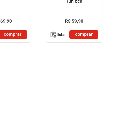
1un bca
69
,
90
R$
59
,
90
comprar
comprar
lista