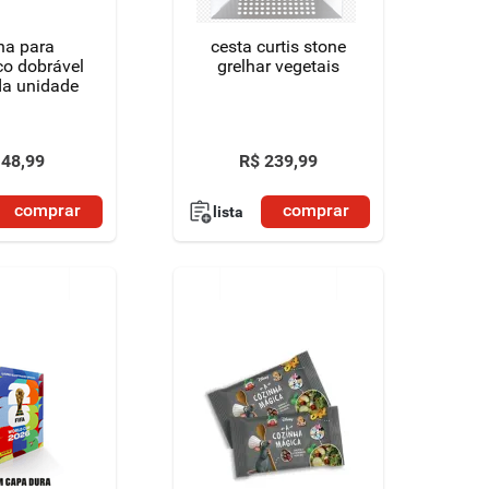
ha para
cesta curtis stone
co dobrável
grelhar vegetais
a unidade
48
,
99
R$
239
,
99
comprar
comprar
lista