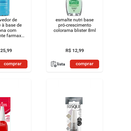
vedor de
esmalte nutri base
 à base de
pró-crescimento
ona com
colorama blister 8ml
nte farmax
co 500ml
25
,
99
R$
12
,
99
comprar
comprar
lista