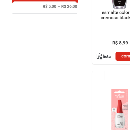
R$ 5,00
–
R$ 26,00
esmalte colo
cremoso blac
R$
8
,
99
com
lista