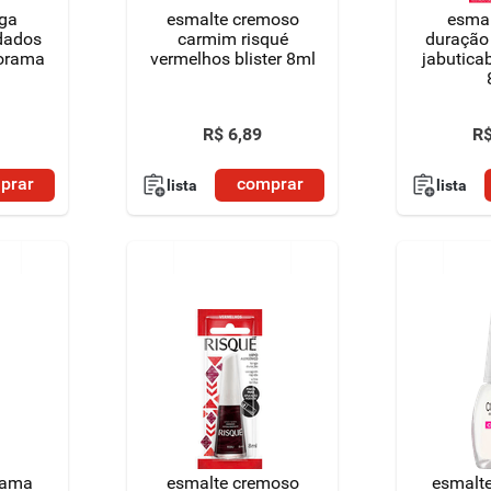
nga
esmalte cremoso
esmal
idados
carmim risqué
duração
lorama
vermelhos blister 8ml
jabutica
R$
6
,
89
R
prar
comprar
lista
lista
rama
esmalte cremoso
esmalt