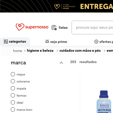
procure aqui seus prod
listas
termos mais buscados
categorias
seja prime
ofertas 
1
º
cerveja
higiene e beleza
cuidados com mãos e pés
esm
2
º
leite
marca
203
3
º
cafe
risque
4
º
iogurte
colorama
impala
5
º
vinhos
farmax
6
º
biscoito
ideal
marco boni
7
º
queijo