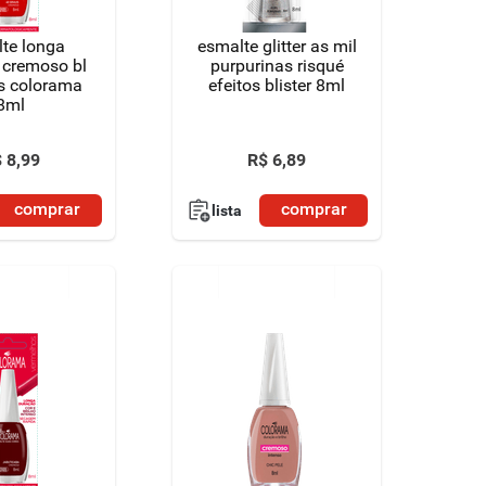
te longa
esmalte glitter as mil
 cremoso bl
purpurinas risqué
s colorama
efeitos blister 8ml
8ml
$
8
,
99
R$
6
,
89
comprar
comprar
lista