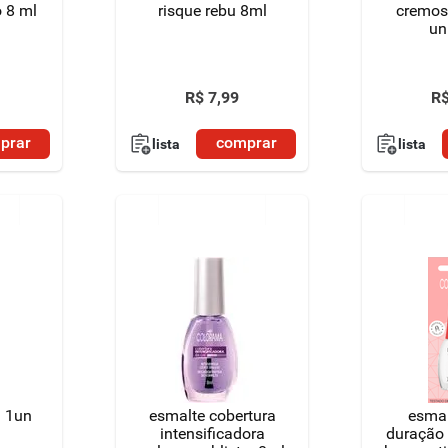
 8 ml
risque rebu 8ml
cremos
un
R$
7
,
99
R
prar
comprar
lista
lista
 1un
esmalte cobertura
esmal
intensificadora
duração 