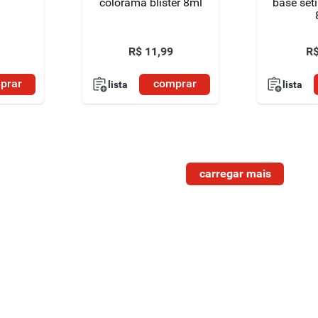
colorama blister 8ml
base set
R$
11
,
99
R
prar
comprar
lista
lista