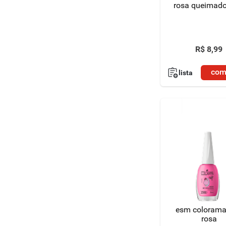
rosa queimado
R$
8
,
99
com
lista
esm colorama
rosa