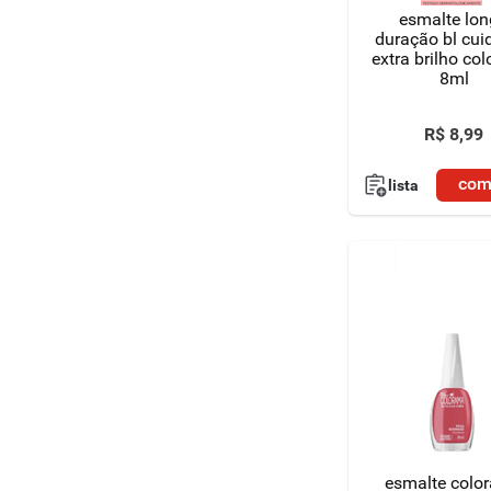
esmalte lo
duração bl cu
extra brilho co
8ml
R$
8
,
99
com
lista
esmalte colo