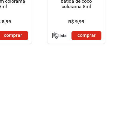
im colorama
batida de coco
8ml
colorama 8ml
$
8
,
99
R$
9
,
99
comprar
comprar
lista