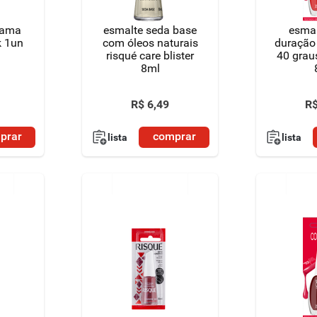
rama
esmalte seda base
esmal
k 1un
com óleos naturais
duração
risqué care blister
40 grau
8ml
R$
6
,
49
R
prar
comprar
lista
lista