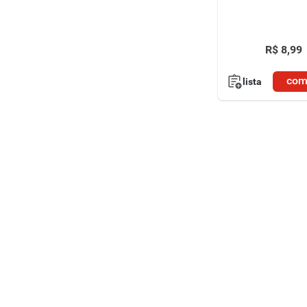
R$
8
,
99
com
lista