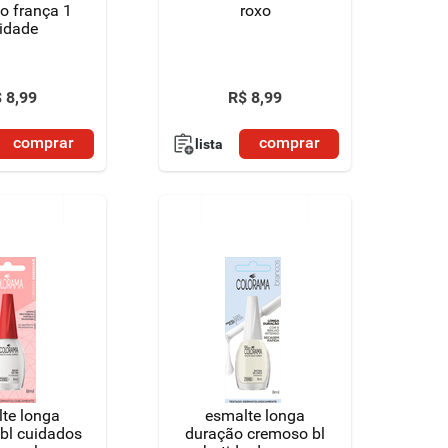
o frança 1
roxo
idade
$
8
,
99
R$
8
,
99
comprar
comprar
lista
te longa
esmalte longa
bl cuidados
duração cremoso bl