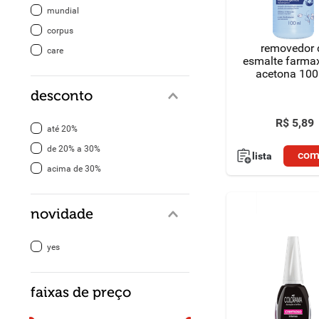
mundial
8
º
detergente
corpus
removedor 
care
9
º
chocolate
esmalte farma
acetona 100
10
º
macarrão
desconto
R$
5
,
89
até 20%
de 20% a 30%
com
lista
acima de 30%
novidade
yes
faixas de preço