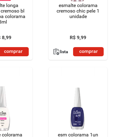
te longa
esmalte colorama
 cremoso bl
cremoso chic pele 1
ba colorama
unidade
8ml
$
8
,
99
R$
9
,
99
comprar
comprar
lista
e colorama
esm colorama 1un