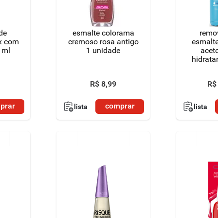
de
esmalte colorama
remo
x com
cremoso rosa antigo
esmalte
 ml
1 unidade
acet
hidrata
fras
R$
8
,
99
R$
prar
comprar
lista
lista