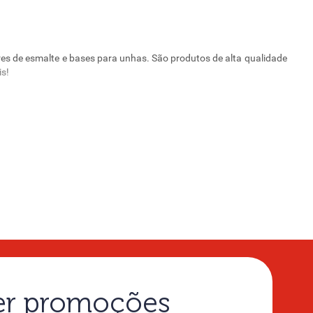
es de esmalte e bases para unhas. São produtos de alta qualidade
is!
preto, transparente, jabuticaba, purpurina, cappuccino e outras.
intensa e de longa duração. Além disso, contamos com esmaltes de
or de esmalte ideal para você!
ortantes para quem utiliza esmalte com frequência, pois evitam o
. Utilizar uma boa base é essencial para garantir a durabilidade e
ber promoções