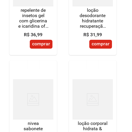
repelente de
loção
insetos gel
desodorante
com glicerina
hidratante
e icaridina off!
recuperação
toque leve
intensiva
R$
36
,
99
R$
31
,
99
caixa 100g
repairing sem
fragrância
comprar
comprar
vasenol frasco
200ml
nivea
loção corporal
sabonete
hidrata &