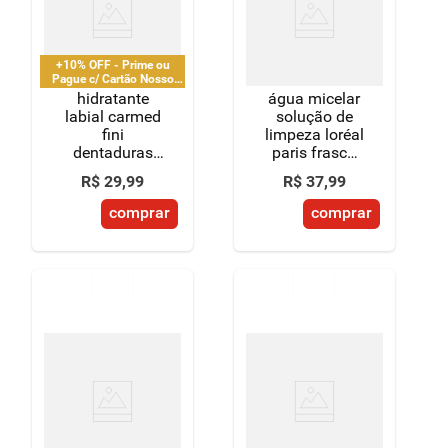
+10% OFF - Prime ou
Pague c/ Cartão Nosso
Pay
hidratante
água micelar
labial carmed
solução de
fini
limpeza loréal
dentaduras
paris frasco
incolor efeito
200ml
R$
29
,
99
R$
37
,
99
gloss 10g
comprar
comprar