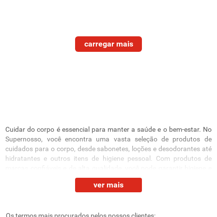
Cuidar do corpo é essencial para manter a saúde e o bem-estar. No
Supernosso, você encontra uma vasta seleção de produtos de
cuidados para o corpo, desde sabonetes, loções e desodorantes até
hidratantes e outros itens de higiene pessoal. Com produtos de
marcas confiáveis e de alta qualidade, você pode garantir
higiene e
beleza
, assim como o cuidado da sua pele de maneira prática e
ver mais
eficaz, em qualquer momento do dia.
Higiene e cuidado diário com eficácia
Os termos mais procurados pelos nossos clientes: