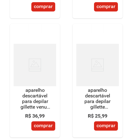
desodorante
comprar
comprar
400ml
aparelho
aparelho
descartável
descartável
para depilar
para depilar
gillette venus
gillette
simply3 suave
prestobarba3
R$
36
,
99
R$
25
,
99
leve 4 pague 3
2 unidades
unidades
comprar
comprar