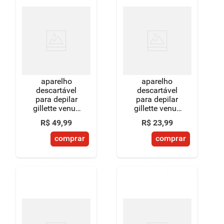
aparelho
aparelho
descartável
descartável
para depilar
para depilar
gillette venus
gillette venus
sensitive 2
2 unidades
R$
49
,
99
R$
23
,
99
unidades
comprar
comprar