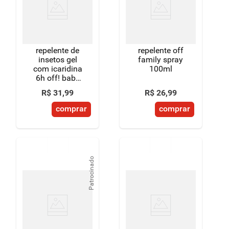
8
º
detergente
9
º
macarrão
repelente de
repelente off
10
º
chocolate
insetos gel
family spray
com icaridina
100ml
6h off! baby
caixa 117g
R$
31
,
99
R$
26
,
99
comprar
comprar
Patrocinado