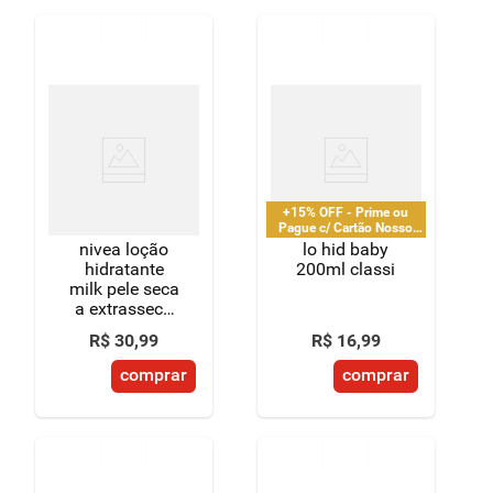
+15% OFF - Prime ou
Pague c/ Cartão Nosso
Pay
nivea loção
lo hid baby
hidratante
200ml classi
milk pele seca
a extrasseca
400ml
R$
30
,
99
R$
16
,
99
comprar
comprar