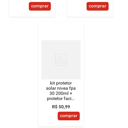
comprar
comprar
kit protetor
solar nivea fps
30 200ml +
protetor facial
fps 30 100ml
R$
50
,
99
comprar