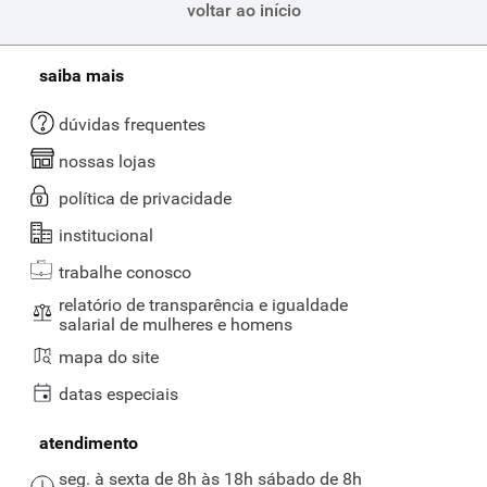
voltar ao início
No Supernosso, você encontra diversas opções de desodorantes,
desde os roll-on até sprays
, para você escolher o que melhor atende
às suas necessidades.
saiba mais
dúvidas frequentes
nossas lojas
política de privacidade
institucional
trabalhe conosco
relatório de transparência e igualdade
salarial de mulheres e homens
mapa do site
datas especiais
atendimento
seg. à sexta de 8h às 18h sábado de 8h