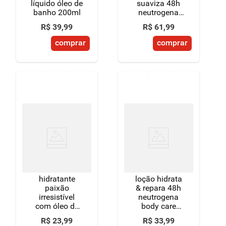
líquido óleo de
suaviza 48h
banho 200ml
neutrogena
body care
R$
39
,
99
R$
61
,
99
intensive
frasco 400ml
comprar
comprar
hidratante
loção hidrata
paixão
& repara 48h
irresistível
neutrogena
com óleo de
body care
amêndoas
intensive
R$
23
,
99
R$
33
,
99
ação
frasco 200ml