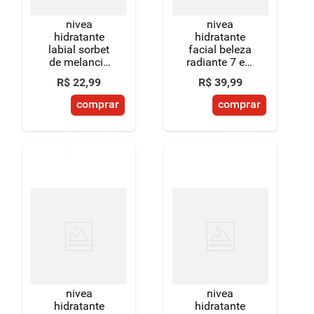
nivea
nivea
hidratante
hidratante
labial sorbet
facial beleza
de melancia
radiante 7 em
ed. limitada
1 100g
R$
22
,
99
R$
39
,
99
moana
disney®
comprar
comprar
princesa 4,8g
nivea
nivea
hidratante
hidratante