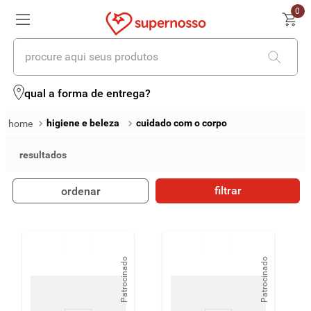
0
procure aqui seus produtos
termos mais buscados
qual a forma de entrega?
1
º
cerveja
higiene e beleza
cuidado com o corpo
2
º
leite
3
º
cafe
filtrar
ordenar
4
º
iogurte
5
º
queijo
6
º
biscoito
Patrocinado
Patrocinado
7
º
vinhos