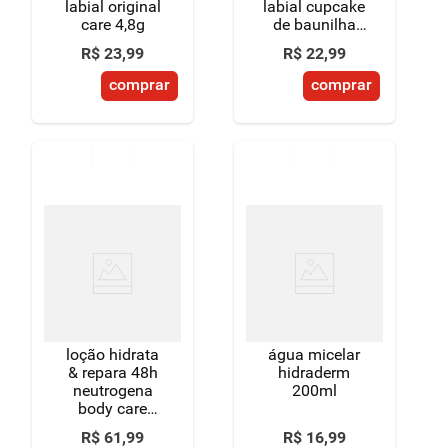
labial original
labial cupcake
care 4,8g
de baunilha
ed. limitada
R$
23
,
99
R$
22
,
99
bela disney®
princesa 4,8g
comprar
comprar
loção hidrata
água micelar
& repara 48h
hidraderm
neutrogena
200ml
body care
intensive
R$
61
,
99
R$
16
,
99
frasco 400ml