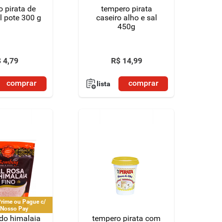
 pirata de
tempero pirata
l pote 300 g
caseiro alho e sal
450g
$
4
,
79
R$
14
,
99
comprar
comprar
lista
rime ou Pague c/
 Nosso Pay
 do himalaia
tempero pirata com