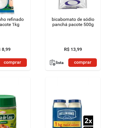
nho refinado
bicabornato de sódio
pacote 1kg
panchá pacote 500g
$
8
,
99
R$
13
,
99
comprar
comprar
lista