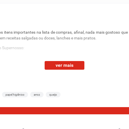
os itens importantes na lista de compras, afinal, nada mais gostoso qu
m receitas salgadas ou doces, lanches e mais pratos.
no Supernosso:
s
ver mais
imenta do reino branca, fava de baunilha, pasta de baunilha, pimenta sí
s inteiras. No caso das versões inteiras, elas acompanham embalagem c
papel higiênico
arroz
queijo
s!
 fora dela. São
opções em embalagens de até 500 g
que possuem a cap
rios para preparar uma deliciosa torta de frango, um pão caseiro, diver