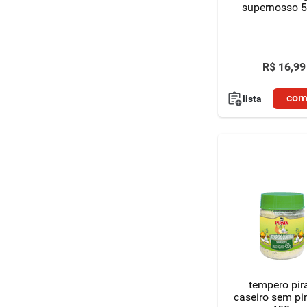
supernosso 
R$
16
,
99
com
lista
tempero pir
caseiro sem p