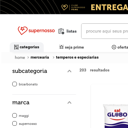
procure aqui seus prod
listas
termos mais buscados
categorias
seja prime
ofert
1
º
cerveja
mercearia
temperos e especiarias
2
º
leite
subcategoria
203
3
º
cafe
bicarbonato
4
º
iogurte
marca
5
º
vinhos
6
º
biscoito
maggi
supernosso
7
º
queijo