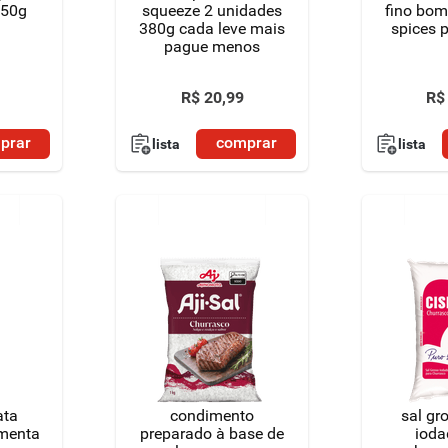
550g
squeeze 2 unidades
fino bom
380g cada leve mais
spices 
pague menos
R$
20
,
99
R$
prar
comprar
lista
lista
ata
condimento
sal gr
imenta
preparado à base de
ioda