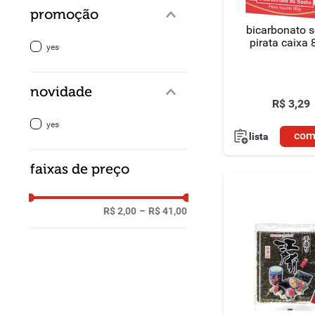
promoção
bicarbonato 
pirata caixa 
yes
novidade
R$
3
,
29
yes
com
lista
faixas de preço
R$ 2,00
–
R$ 41,00