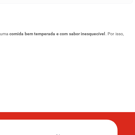
e uma
comida bem temperada e com sabor inesquecível
. Por isso,
ria, mix picante com três pimentas (pimenta calabresa, do reino e
om moedor. Para usar, basta abrir a tampa, colocar as sementes,
acidade de remover manchas, usar na lavagem de roupas, acabar
sas massas e até mesmo bolos.