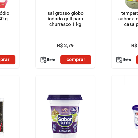
sódio
sal grosso globo
temper
80 g
iodado grill para
sabor a m
churrasco 1 kg
casa 
R$
2
,
79
R$
prar
comprar
lista
lista