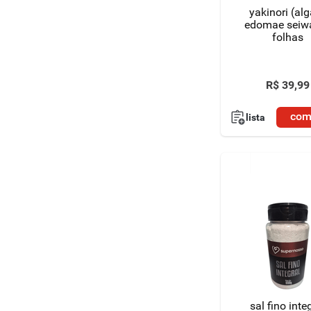
yakinori (al
edomae seiw
folhas
R$
39
,
99
com
lista
sal fino inte