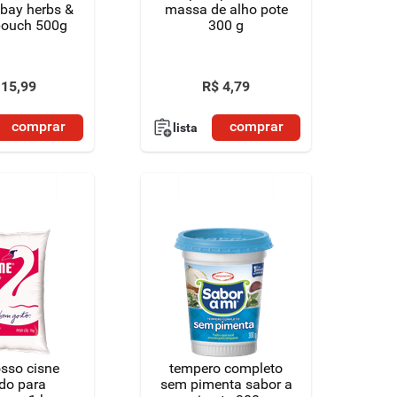
bay herbs &
massa de alho pote
pouch 500g
300 g
15
,
99
R$
4
,
79
comprar
comprar
lista
osso cisne
tempero completo
do para
sem pimenta sabor a