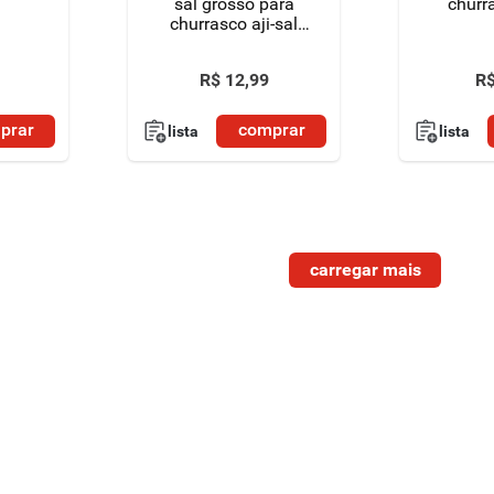
sal grosso para
churr
churrasco aji-sal
pacote 500g
R$
12
,
99
R
prar
comprar
lista
lista