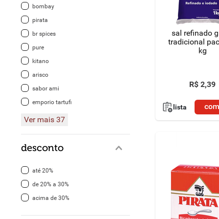
bombay
8
º
detergente
pirata
sal refinado 
br spices
9
º
macarrão
tradicional pa
pure
kg
10
º
chocolate
kitano
arisco
R$
2
,
39
sabor ami
emporio tartufi
com
lista
Ver mais 37
desconto
até 20%
de 20% a 30%
acima de 30%