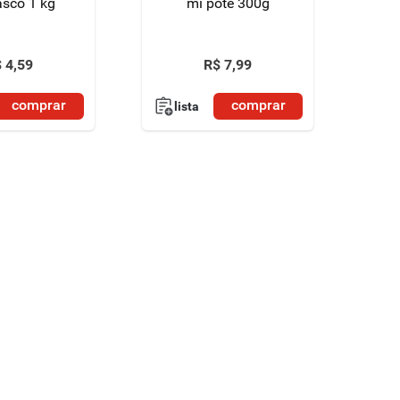
asco 1 kg
mi pote 300g
$
4
,
59
R$
7
,
99
comprar
comprar
lista