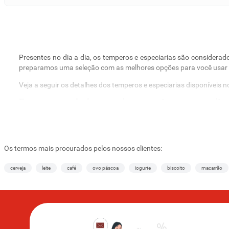
Presentes no dia a dia, os temperos e especiarias são considerad
preparamos uma seleção com as melhores opções para você usar e
Veja a seguir os detalhes dos temperos e especiarias disponíveis 
Ervas e especiarias para incrementar suas receita
Na seção de
ervas e especiarias
, temos pimenta do reino preta, p
caiena), dentre outros itens.
A pimenta-do-reino pode ser encontrada moída ou com as semente
Os termos mais procurados pelos nossos clientes:
fechar e moer a quantidade necessária.
cerveja
leite
café
ovo páscoa
iogurte
biscoito
macarrão
Bicarbonato de sódio — Aproveite as possibilidade
Versáteis, os nossos
bicarbonatos
podem ser usados na cozinha e
com o mau-cheiro de geladeiras e muito mais.
Na cozinha, o bicarbonato de sódio é um dos ingredientes necessá