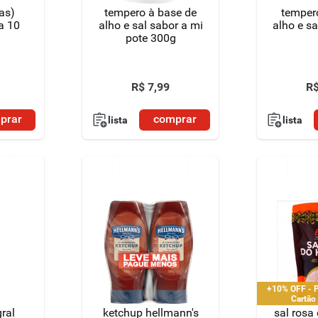
gas)
tempero à base de
tempero
a 10
alho e sal sabor a mi
alho e sa
pote 300g
R$
7
,
99
R
prar
comprar
lista
lista
+10% OFF - P
Cartão
gral
ketchup hellmann's
sal rosa