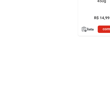
450g
R$
14
,
99
com
lista