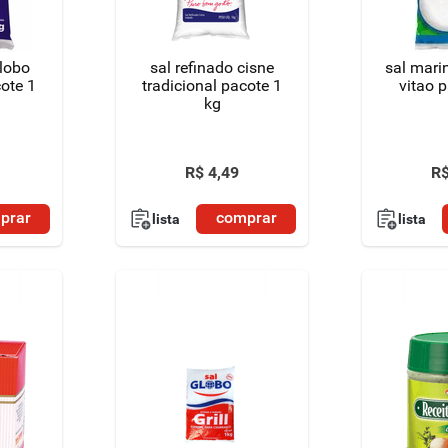
globo
sal refinado cisne
sal mari
cote 1
tradicional pacote 1
vitao 
kg
R$
4
,
49
R
prar
comprar
lista
lista