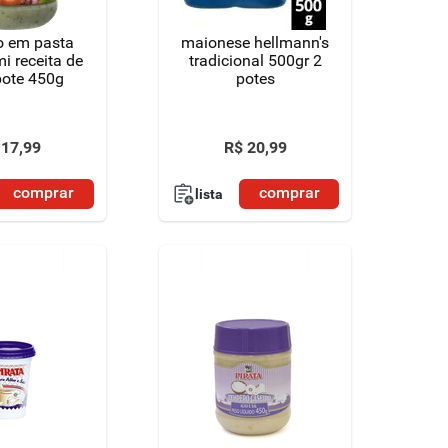
o em pasta
maionese hellmann's
i receita de
tradicional 500gr 2
pote 450g
potes
17
,
99
R$
20
,
99
comprar
comprar
lista