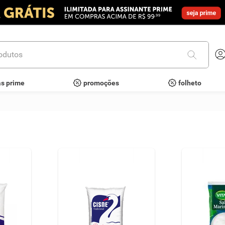
utos
as prime
promoções
folheto