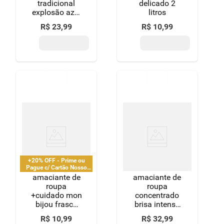
tradicional
delicado 2
explosão azul
litros
comfort frasco
R$
23
,
99
R$
10
,
99
1,8l
+20% OFF - Prime ou
Pague c/ Cartão Nosso
Pay
amaciante de
amaciante de
roupa
roupa
+cuidado mon
concentrado
bijou frasco
brisa intenso
1,7l
downy frasco
R$
10
,
99
R$
32
,
99
1,5l