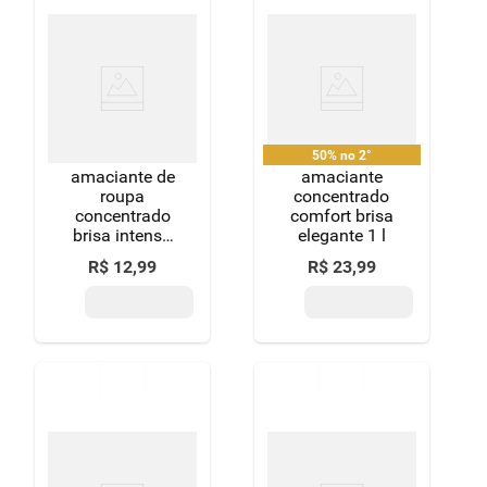
sensaçã£
50% no 2°
amaciante de
amaciante
roupa
concentrado
concentrado
comfort brisa
brisa intenso
elegante 1 l
downy frasco
R$
12
,
99
R$
23
,
99
500ml