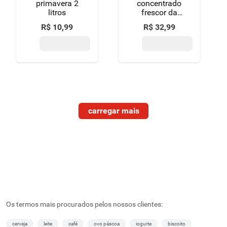
primavera 2
concentrado
litros
frescor da
primavera
R$
10
,
99
R$
32
,
99
downy frasco
1,5l
Os termos mais procurados pelos nossos clientes:
cerveja
leite
café
ovo páscoa
iogurte
biscoito