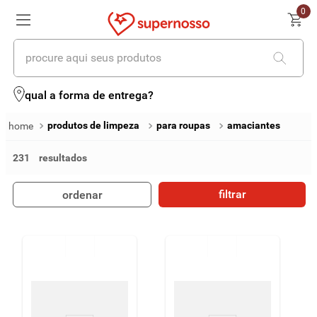
0
procure aqui seus produtos
termos mais buscados
qual a forma de entrega?
1
º
cerveja
produtos de limpeza
para roupas
amaciantes
2
º
leite
231
3
º
cafe
filtrar
ordenar
4
º
iogurte
5
º
queijo
6
º
vinhos
7
º
biscoito