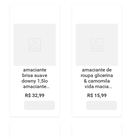
amaciante
amaciante de
brisa suave
roupa glicerina
downy 1,5lo
& camomila
amaciante
vida macia
brisa suave
frasco 1l
R$
32
,
99
R$
15
,
99
downy 1,5l é a
soluçã£o
perfeita para
deixar suas
roupas
macias,
perfumadas e
com uma