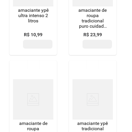
amaciante ypê
amaciante de
ultra intenso 2
roupa
litros
tradicional
puro cuidado
comfort frasco
R$
10
,
99
R$
23
,
99
1,8l
amaciante de
amaciante ypê
roupa
tradicional