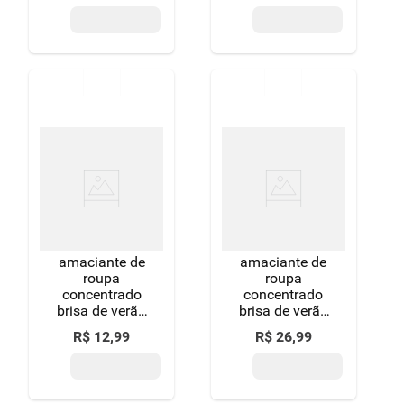
amaciante de
amaciante de
roupa
roupa
concentrado
concentrado
brisa de verão
brisa de verão
downy frasco
downy frasco
R$
12
,
99
R$
26
,
99
500ml
1l