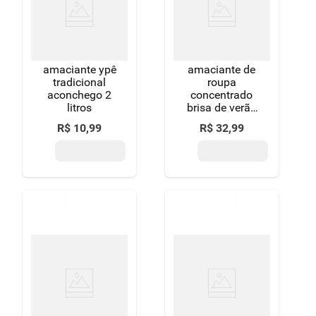
8
º
detergente
9
º
macarrão
amaciante ypê
amaciante de
10
º
chocolate
tradicional
roupa
aconchego 2
concentrado
litros
brisa de verão
downy frasco
R$
10
,
99
R$
32
,
99
1,5l