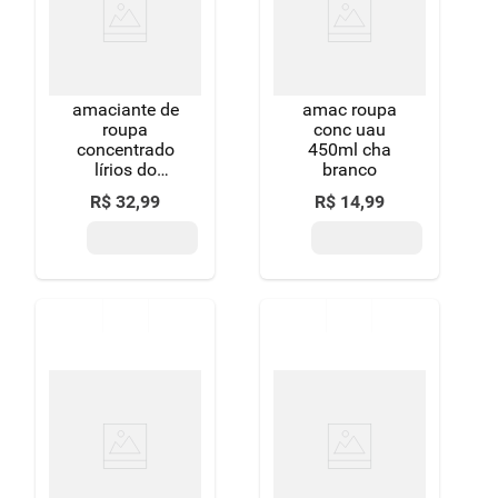
amaciante de
amac roupa
roupa
conc uau
concentrado
450ml cha
lírios do
branco
campo downy
R$
32
,
99
R$
14
,
99
frasco 1,5l