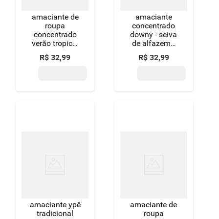
amaciante de
amaciante
roupa
concentrado
concentrado
downy - seiva
verão tropical
de alfazema
downy frasco
1,5l
R$
32
,
99
R$
32
,
99
1,5l
amaciante ypê
amaciante de
tradicional
roupa