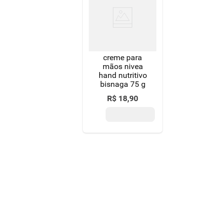
8
º
detergente
9
º
macarrão
10
º
chocolate
creme para
mãos nivea
hand nutritivo
bisnaga 75 g
R$
18
,
90