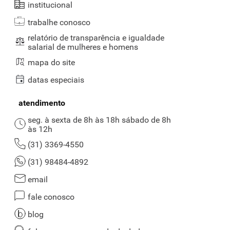
institucional
correta ajuda a manter a pele íntegra e evita incômodos,
especialmente em dias mais secos ou frios.
trabalhe conosco
relatório de transparência e igualdade
salarial de mulheres e homens
mapa do site
datas especiais
atendimento
seg. à sexta de 8h às 18h sábado de 8h
às 12h
(31) 3369-4550
(31) 98484-4892
email
fale conosco
blog