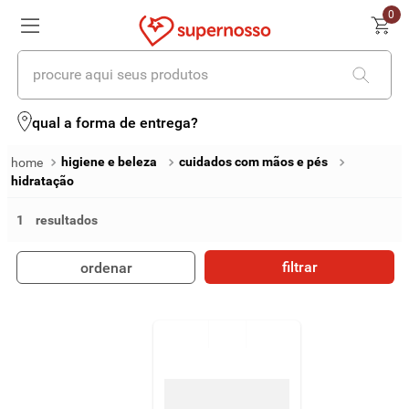
0
procure aqui seus produtos
termos mais buscados
qual a forma de entrega?
1
º
cerveja
higiene e beleza
cuidados com mãos e pés
hidratação
2
º
leite
1
3
º
cafe
4
º
iogurte
filtrar
ordenar
5
º
queijo
6
º
biscoito
7
º
vinhos