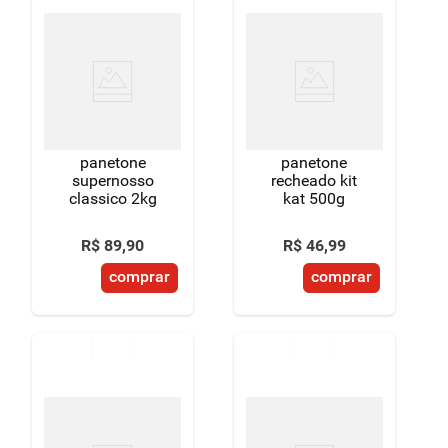
panetone
panetone
supernosso
recheado kit
classico 2kg
kat 500g
R$
89
,
90
R$
46
,
99
comprar
comprar