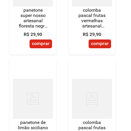
panetone
colomba
super nosso
pascal frutas
artesanal
vermelhas
floresta negra
artesanal
500g
super nosso
R$
29
,
90
R$
29
,
90
500g
comprar
comprar
panetone de
colomba
limão siciliano
pascal frutas