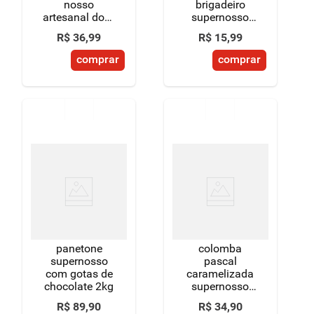
nosso
brigadeiro
artesanal doce
supernosso
de leite 800g
150g
R$
36
,
99
R$
15
,
99
comprar
comprar
panetone
colomba
supernosso
pascal
com gotas de
caramelizada
chocolate 2kg
supernosso
400g
R$
89
,
90
R$
34
,
90