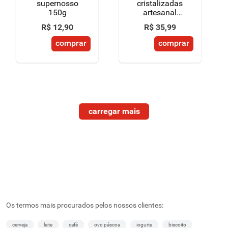
supernosso
cristalizadas
150g
artesanal
supernosso
R$
12
,
90
R$
35
,
99
500g
comprar
comprar
Os termos mais procurados pelos nossos clientes:
cerveja
leite
café
ovo páscoa
iogurte
biscoito