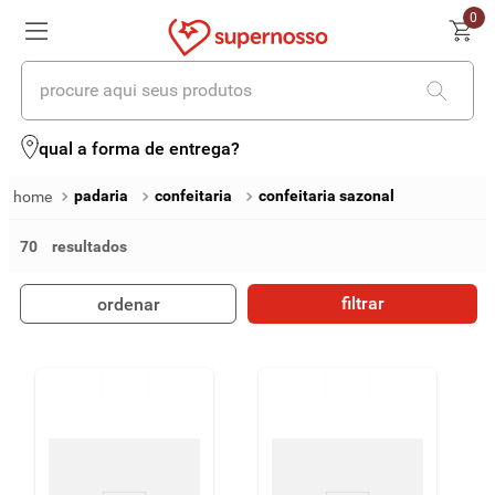
0
procure aqui seus produtos
termos mais buscados
qual a forma de entrega?
1
º
cerveja
padaria
confeitaria
confeitaria sazonal
2
º
leite
70
3
º
cafe
filtrar
ordenar
4
º
iogurte
5
º
queijo
6
º
vinhos
7
º
biscoito