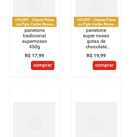
8
º
detergente
9
º
macarrão
+5%OFF - Cliente Prime
+5%OFF - Cliente Prime
ou Pgto Cartão Nosso
ou Pgto Cartão Nosso
Pay
Pay
panetone
panetone
10
º
chocolate
tradicional
super nosso
supernosso
gotas de
450g
chocolate
450g
R$
17
,
99
R$
19
,
99
comprar
comprar