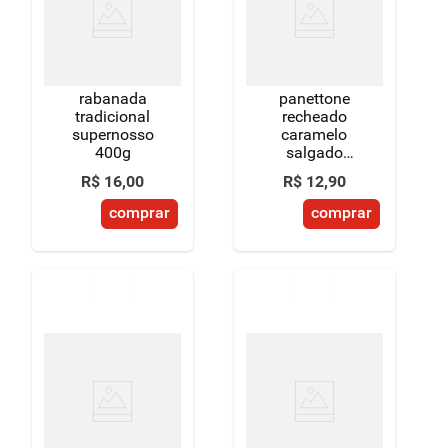
rabanada
panettone
tradicional
recheado
supernosso
caramelo
400g
salgado
supernosso
R$
16
,
00
R$
12
,
90
150g
comprar
comprar