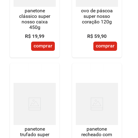
panetone
ovo de páscoa
clássico super
super nosso
nosso caixa
coração 120g
450g
R$
19
,
99
R$
59
,
90
comprar
comprar
panetone
panetone
trufado super
recheado com