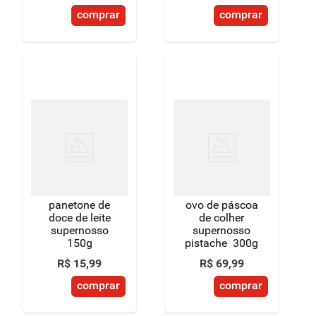
comprar
comprar
panetone de
ovo de páscoa
doce de leite
de colher
supernosso
supernosso
150g
pistache 300g
R$
15
,
99
R$
69
,
99
comprar
comprar