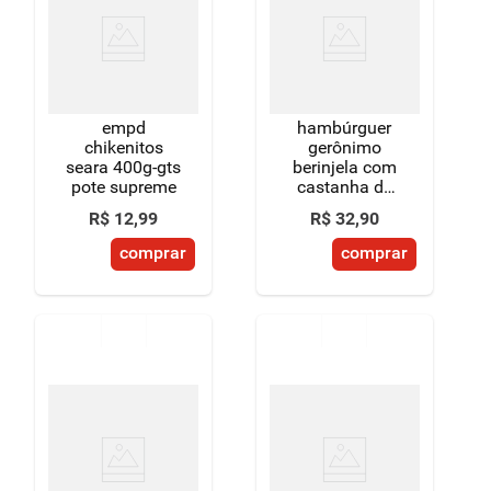
empd
hambúrguer
chikenitos
gerônimo
seara 400g-gts
berinjela com
pote supreme
castanha de
caju e
R$
12
,
99
R$
32
,
90
gergelim 400g
comprar
comprar