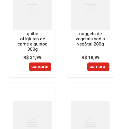
8
º
detergente
9
º
macarrão
10
º
chocolate
quibe
nuggets de
offgluten de
vegetais sadia
carne e quinoa
veg&tal 200g
300g
R$
31
,
99
R$
18
,
99
comprar
comprar