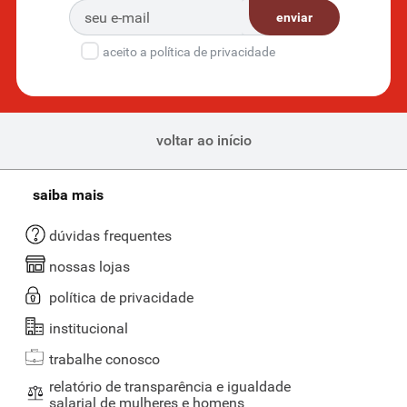
enviar
Carnes semiprontas: iscas de frango, empanado de
frango e mais
aceito a política de privacidade
Para quem busca praticidade sem abrir mão do sabor, as carnes
semiprontas são a solução perfeita. No Supernosso, oferecemos
iscas de frango temperadas, empanados de frango, mini chicken e
outras opções que facilitam a sua rotina na cozinha.
voltar ao início
Esses produtos já vêm prontos para o preparo, economizando
tempo e esforço. Basta aquecer, grelhar ou fritar, e em poucos
saiba mais
minutos você terá uma refeição saborosa e de alta qualidade. As
carnes semiprontas são uma ótima escolha para dias corridos, sem
dúvidas frequentes
deixar de lado o cuidado com a alimentação. Além disso, em nosso
site, também temos opções de
carne suína
para variar o cardápio.
nossas lojas
A carne vegetal é saudável?
política de privacidade
Sim, a carne vegana é uma opção saudável e nutritiva. Ela é feita a
institucional
partir de ingredientes naturais, como proteína de soja, ervilha, grão-
de-bico e outros vegetais, que
fornecem proteínas, fibras e
trabalhe conosco
vitaminas essenciais para o corpo.
relatório de transparência e igualdade
salarial de mulheres e homens
No Supernosso, todas as carnes veganas são selecionadas com