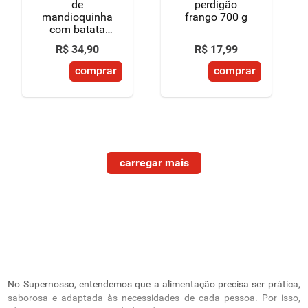
de
perdigão
mandioquinha
frango 700 g
com batata
baroa,
R$
34
,
90
R$
17
,
99
amêndoas e
batata doce
comprar
comprar
400g
No Supernosso, entendemos que a alimentação precisa ser prática,
saborosa e adaptada às necessidades de cada pessoa. Por isso,