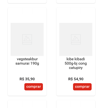
vegsteakbur
kibe kibadi
samurai 190g
500g-bj cong
catupiry
R$
35
,
90
R$
54
,
90
comprar
comprar