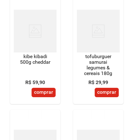
kibe kibadi
tofuburguer
500g cheddar
samurai
legumes &
cereais 180g
R$
59
,
90
R$
29
,
99
comprar
comprar