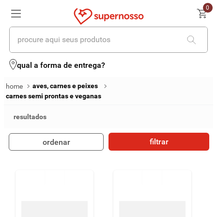
0
procure aqui seus produtos
termos mais buscados
qual a forma de entrega?
1
º
cerveja
aves, carnes e peixes
carnes semi prontas e veganas
2
º
leite
3
º
cafe
4
º
iogurte
filtrar
ordenar
5
º
queijo
6
º
biscoito
7
º
vinhos