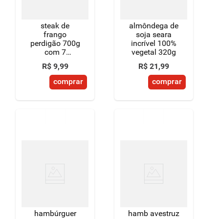
steak de
almôndega de
frango
soja seara
perdigão 700g
incrível 100%
com 7
vegetal 320g
unidades
R$
9
,
99
R$
21
,
99
comprar
comprar
hambúrguer
hamb avestruz