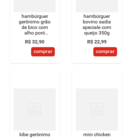
hambúrguer
hambúrguer
gerônimo grão
bovino sadia
de bico com
speciale com
alho poró
queijo 350g
400g
R$
32
,
90
R$
22
,
99
comprar
comprar
kibe gerônimo
mini chicken