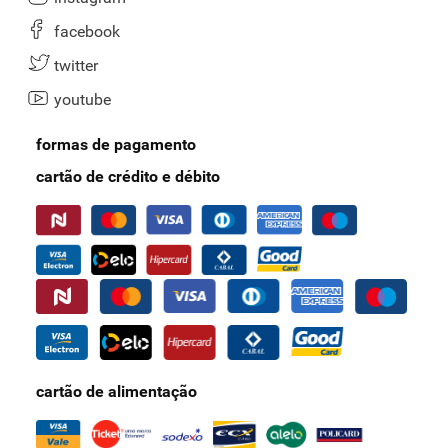
também para quem deseja reduzir o consumo de carne animal. Além
facebook
disso, muitas opções são livres de glúten e lactose, atendendo a
necessidades específicas de saúde.
twitter
Se deseja ter descontos extras em mais de 40 marcas, conheça o
youtube
Clube Supernosso Prime
e economize muito mais.
Qual é o prazo de validade das carnes semiprontas?
formas de pagamento
cartão de crédito e débito
As carnes semiprontas, como as iscas de frango ou o kibe
congelado, têm um prazo de validade que varia conforme o tipo de
produto e o método de conservação. Por isso,
confira a data de
validade indicada nas embalagens e evite consumi-las após o
vencimento.
Utilize o
cartão Nosso Pay
para ter praticidade, ofertas exclusivas e
descontos especiais nas compras no Supernosso BH. Conheça os
detalhes e solicite o seu!
cartão de alimentação