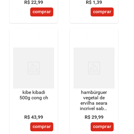
R$
22
,
99
R$
1
,
39
caixa 350g 2
unidades
comprar
comprar
kibe kibadi
hambúrguer
500g cong ch
vegetal de
ervilha seara
incrível sabor
carne 452g
R$
43
,
99
R$
29
,
99
comprar
comprar