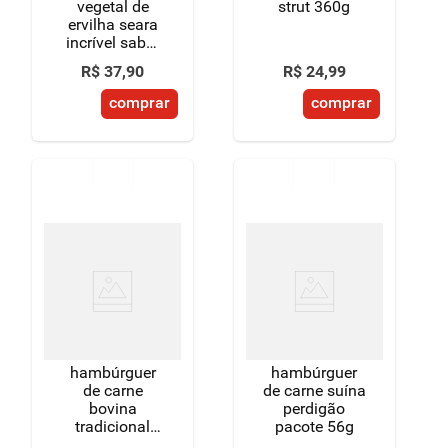
vegetal de
strut 360g
ervilha seara
incrível sabor
frango 452g
R$
37
,
90
R$
24
,
99
comprar
comprar
hambúrguer
hambúrguer
de carne
de carne suína
bovina
perdigão
tradicional
pacote 56g
sadia speciale