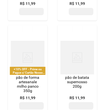
350g
R$
11
,
99
R$
11
,
99
+10% OFF - Prime ou
Pague c/ Cartão Nosso
Pay
pão de forma
pão de batata
artesanale
supernosso
milho panco
200g
350g
R$
11
,
99
R$
11
,
99