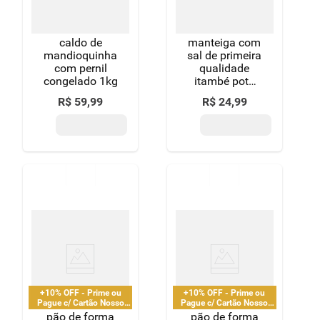
caldo de
manteiga com
mandioquinha
sal de primeira
com pernil
qualidade
congelado 1kg
itambé pote
500g
R$
59
,
99
R$
24
,
99
+10% OFF - Prime ou
+10% OFF - Prime ou
Pague c/ Cartão Nosso
Pague c/ Cartão Nosso
Pay
Pay
pão de forma
pão de forma