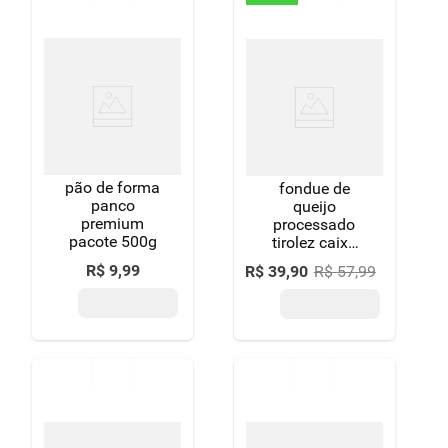
pão de forma
fondue de
panco
queijo
premium
processado
pacote 500g
tirolez caixa
400g
R$
9
,
99
R$
39
,
90
R$
57
,
99