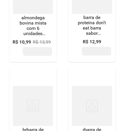
barra de
almondega
proteina don't
bovina mista
eat barra
com 6
sabor
unidades
brigadeiro 40g
temperada
R$
12
,
99
R$
10
,
99
R$
13
,
99
com ervas
330g
brbarra de
rbarra de