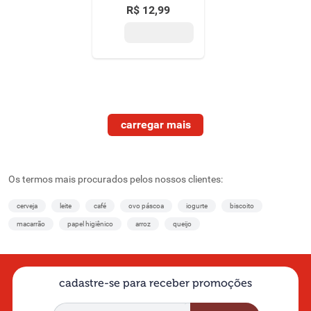
mel 40g
R$
12
,
99
Os termos mais procurados pelos nossos clientes:
cerveja
leite
café
ovo páscoa
iogurte
biscoito
macarrão
papel higiênico
arroz
queijo
cadastre-se para receber promoções