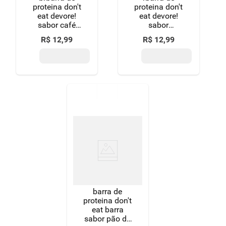
proteina don't
proteina don't
eat devore!
eat devore!
sabor café
sabor
40g
goiabinha 40g
R$
12
,
99
R$
12
,
99
barra de
proteina don't
eat barra
sabor pão de