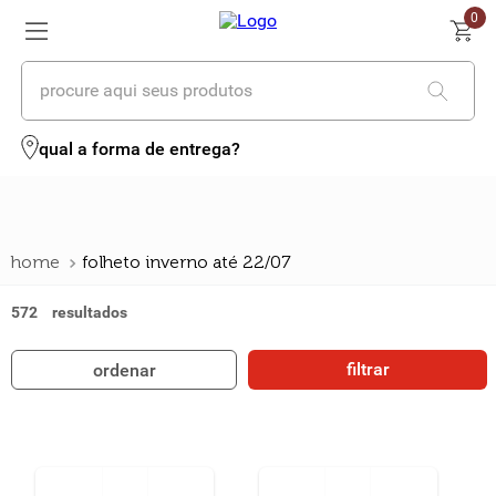
0
procure aqui seus produtos
termos mais buscados
qual a forma de entrega?
1
º
cerveja
2
º
leite
folheto inverno até 22/07
3
º
cafe
572
4
º
iogurte
5
º
vinhos
filtrar
ordenar
6
º
biscoito
7
º
queijo