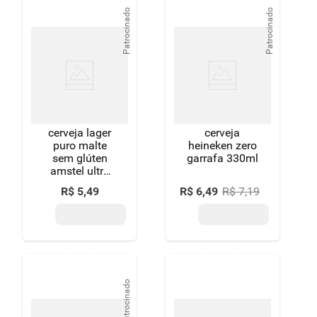
8
º
detergente
Patrocinado
Patrocinado
9
º
chocolate
10
º
macarrão
cerveja lager
cerveja
puro malte
heineken zero
sem glúten
garrafa 330ml
amstel ultra
garrafa 275ml
R$
5
,
49
R$
6
,
49
R$
7
,
19
Patrocinado