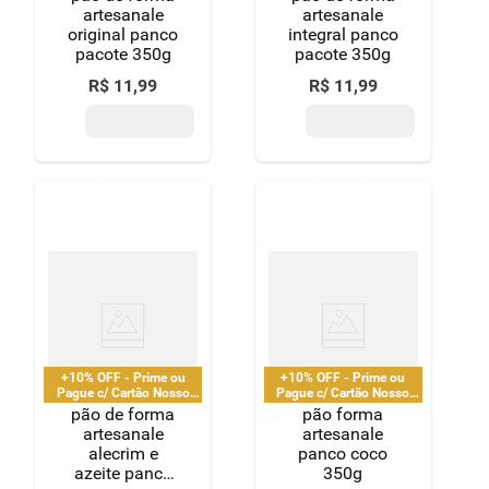
artesanale
artesanale
original panco
integral panco
pacote 350g
pacote 350g
R$
11
,
99
R$
11
,
99
+10% OFF - Prime ou
+10% OFF - Prime ou
Pague c/ Cartão Nosso
Pague c/ Cartão Nosso
Pay
Pay
pão de forma
pão forma
artesanale
artesanale
alecrim e
panco coco
azeite panco
350g