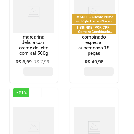
+5%OFF - Cliente Prime
ou Pgto Cartão Nosso
Pay
1 BRINDE ´POR CPF |
Compre Combinado
Especial Supernosso 18
margarina
combinado
Peças + 0,01 Leve 1 Unid.
delícia com
especial
Cerveja Heineken Zero
creme de leite
supernosso 18
Garrafa 330ml
com sal 500g
peças
R$
6
,
99
R$
7
,
99
R$
49
,
98
-
21%