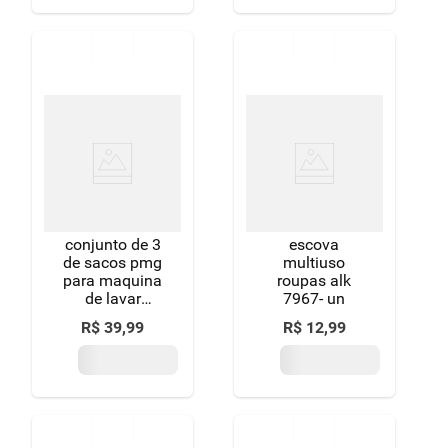
conjunto de 3
escova
de sacos pmg
multiuso
para maquina
roupas alk
de lavar
7967- un
roupas - oikos
R$
39
,
99
R$
12
,
99
branco ean
:************* -