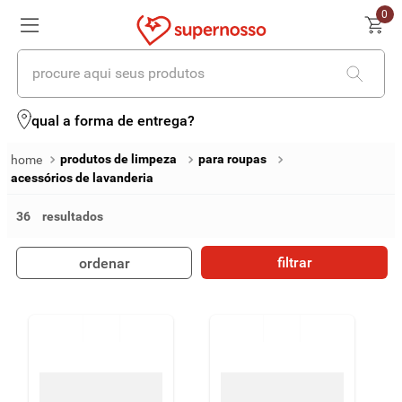
0
procure aqui seus produtos
termos mais buscados
qual a forma de entrega?
1
º
cerveja
produtos de limpeza
para roupas
acessórios de lavanderia
2
º
leite
36
3
º
cafe
4
º
iogurte
filtrar
ordenar
5
º
queijo
6
º
vinhos
7
º
biscoito