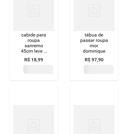
cabide para
tábua de
roupa
passar roupa
sanremo
mor
45cm leve 6
dominique
pague 5
R$
18
,
99
R$
97
,
90
unidades