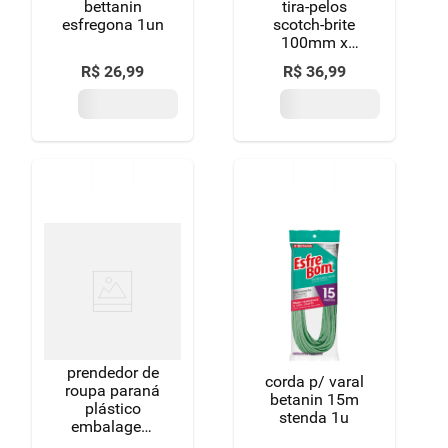
bettanin
tira-pelos
esfregona 1un
scotch-brite
100mm x
3,1m 21
R$
26
,
99
R$
36
,
99
folhas
prendedor de
corda p/ varal
roupa paraná
betanin 15m
plástico
stenda 1u
embalagem
12 unidades