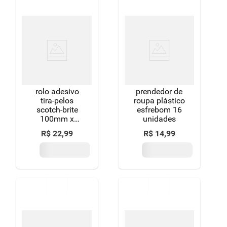
rolo adesivo
prendedor de
tira-pelos
roupa plástico
scotch-brite
esfrebom 16
100mm x
unidades
3,1m 21
R$
22
,
99
R$
14
,
99
folhas refil