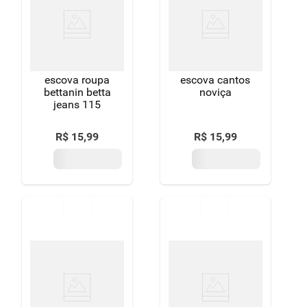
8
º
detergente
9
º
macarrão
10
º
chocolate
escova roupa
escova cantos
bettanin betta
noviça
jeans 115
R$
15
,
99
R$
15
,
99