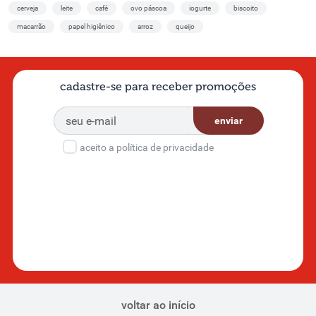
cerveja
leite
café
ovo páscoa
iogurte
biscoito
macarrão
papel higiênico
arroz
queijo
cadastre-se para receber promoções
enviar
aceito a política de privacidade
voltar ao início