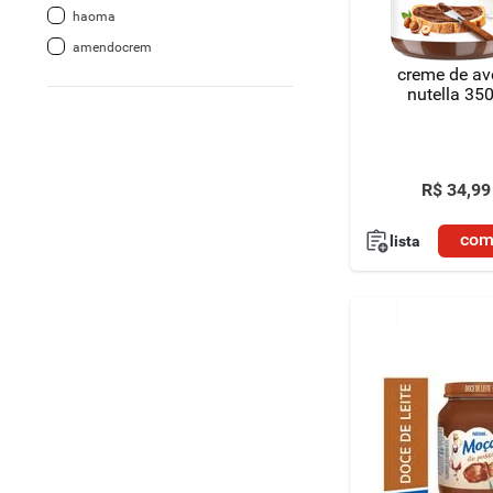
haoma
8
º
detergente
amendocrem
creme de av
9
º
macarrão
nutella 35
10
º
chocolate
R$
34
,
99
com
lista