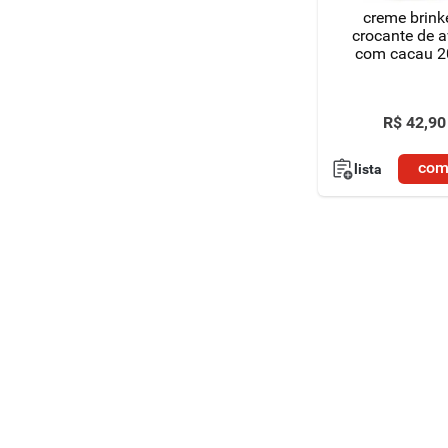
creme brink
crocante de a
com cacau 2
R$
42
,
90
com
lista