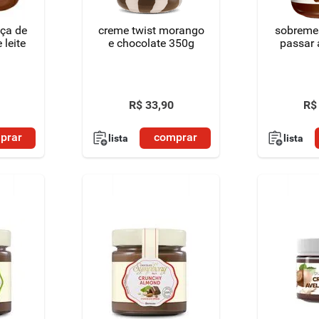
ça de
creme twist morango
sobreme
 leite
e chocolate 350g
passar 
R$
33
,
90
R$
prar
comprar
lista
lista