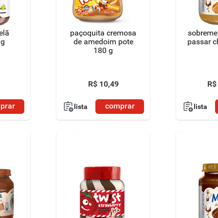
elã
paçoquita cremosa
sobreme
0g
de amedoim pote
passar c
180 g
R$
10
,
49
R$
prar
comprar
lista
lista