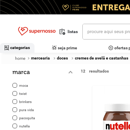
procure aqui seus prod
listas
termos mais buscados
categorias
seja prime
ofertas 
1
º
cerveja
mercearia
doces
cremes de avelã e castanhas
2
º
leite
marca
12
3
º
cafe
moca
4
º
iogurte
twist
brinkers
5
º
queijo
pura vida
6
º
vinhos
pacoquita
nutella
7
º
biscoito