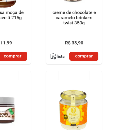
sa moça de
creme de chocolate e
avelã 215g
caramelo brinkers
twist 350g
11
,
99
R$
33
,
90
comprar
comprar
lista