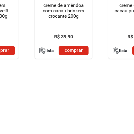
ers
creme de amêndoa
creme 
velã
com cacau brinkers
cacau pu
00g
crocante 200g
R$
39
,
90
R$
prar
comprar
lista
lista