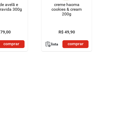
de avelã e
creme haoma
ravida 300g
cookies & cream
200g
79
,
00
R$
49
,
90
comprar
comprar
lista