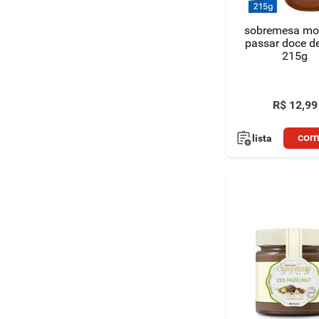
sobremesa mo
passar doce de
215g
R$
12
,
99
com
lista