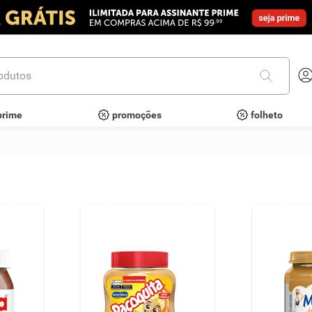
utos
prime
promoções
folheto