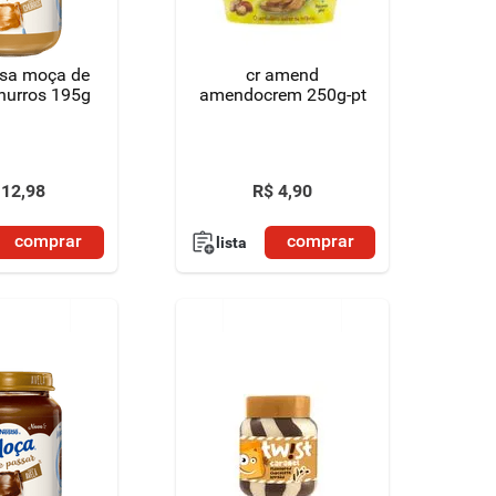
sa moça de
cr amend
hurros 195g
amendocrem 250g-pt
12
,
98
R$
4
,
90
comprar
comprar
lista