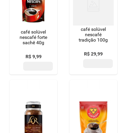
8
º
detergente
9
º
macarrão
café solúvel
10
º
chocolate
café solúvel
nescafé
nescafé forte
tradição 100g
sachê 40g
R$
29
,
99
R$
9
,
99