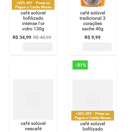
+20% OFF - Prime ou
Pague c/ Cartão Nosso
Pay
café solúvel
café solúvel
liofilizado
tradicional 3
intense l'or
corações
vidro 130g
sache 40g
R$
34
,
99
R$
40
,
99
R$
9
,
99
-
31%
+20% OFF - Prime ou
Pague c/ Cartão Nosso
Pay
café solúvel
café solúvel
nescafé
liofilizado