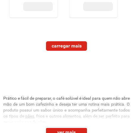
Prático e fácil de preparar, o café solúvel é ideal para quem não abre
mão de um bom cafezinho e deseja ter uma rotina mais prática. O
produto possui um sabor único e acompanha perfeitamente todos
os tipos de
pães
, frios e outros alimentos, além de ser perfeito para
servir após as refeições.
ver mais
Em nosso catálogo, você encontra as melhores opções do item em