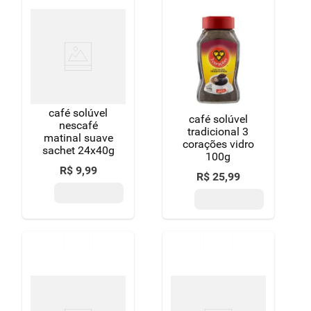
café solúvel
café solúvel
nescafé
tradicional 3
matinal suave
corações vidro
sachet 24x40g
100g
R$
9
,
99
R$
25
,
99