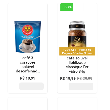
-
33%
+20% OFF - Prime ou
Pague c/ Cartão Nosso
Pay
café 3
café solúvel
corações
liofilizado
solúvel
classique l'or
descafeinado
vidro 84g
sachê 40g
R$
10
,
99
R$
19
,
99
R$
29
,
99