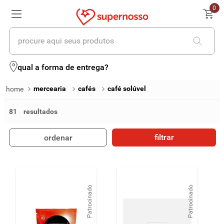
0
procure aqui seus produtos
termos mais buscados
qual a forma de entrega?
1
º
cerveja
mercearia
cafés
café solúvel
2
º
leite
81
3
º
cafe
filtrar
ordenar
4
º
iogurte
5
º
queijo
6
º
vinhos
Patrocinado
Patrocinado
7
º
biscoito