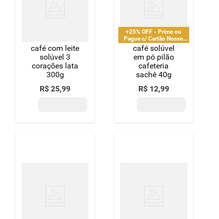
+25% OFF - Prime ou
Pague c/ Cartão Nosso
Pay
café com leite
café solúvel
solúvel 3
em pó pilão
corações lata
cafeteria
300g
sachê 40g
R$
25
,
99
R$
12
,
99