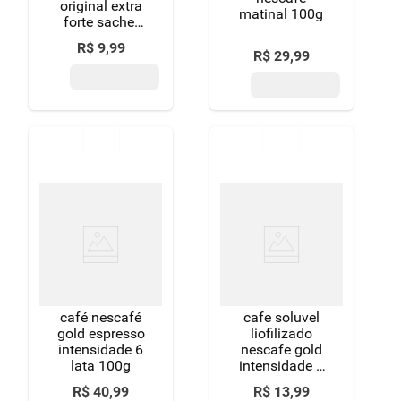
original extra
matinal 100g
forte sachet
24x40g
R$
9
,
99
R$
29
,
99
café nescafé
cafe soluvel
gold espresso
liofilizado
intensidade 6
nescafe gold
lata 100g
intensidade 7
40g-sache
R$
40
,
99
R$
13
,
99