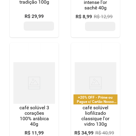
tradição 100g
intense l'or
sachê 40g
R$
29
,
99
R$
8
,
99
R$
12
,
99
+20% OFF - Prime ou
Pague c/ Cartão Nosso
Pay
café solúvel 3
café solúvel
corações
liofilizado
100% arábica
classique l'or
40g
vidro 130g
R$
11
,
99
R$
34
,
99
R$
40
,
99