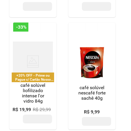
-
33%
+20% OFF - Prime ou
Pague c/ Cartão Nosso
Pay
café solúvel
café solúvel
liofilizado
nescafé forte
intense l'or
sachê 40g
vidro 84g
R$
19
,
99
R$
29
,
99
R$
9
,
99