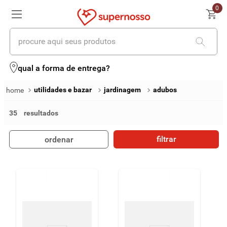
0
procure aqui seus produtos
termos mais buscados
qual a forma de entrega?
1
º
cerveja
utilidades e bazar
jardinagem
adubos
2
º
leite
35
3
º
cafe
filtrar
ordenar
4
º
iogurte
5
º
queijo
6
º
vinhos
7
º
biscoito