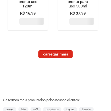
pronto uso
pronto para
120ml
uso 500ml
R$
16
,
99
R$
37
,
99
Os termos mais procurados pelos nossos clientes:
cerveja
leite
café
ovo páscoa
iogurte
biscoito