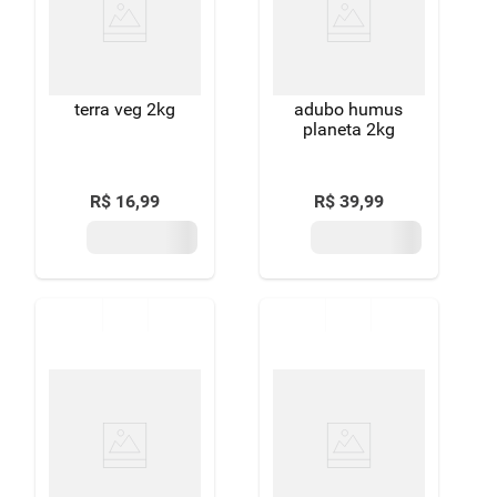
8
º
detergente
9
º
macarrão
terra veg 2kg
adubo humus
10
º
chocolate
planeta 2kg
R$
16
,
99
R$
39
,
99