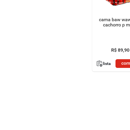
8
º
detergente
cama baw waw
9
º
macarrão
cachorro p m
10
º
chocolate
R$
89
,
90
com
lista