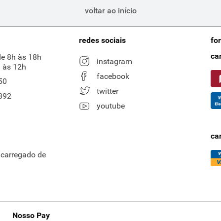
voltar ao início
redes sociais
fo
ca
de 8h às 18h
instagram
 às 12h
facebook
50
twitter
892
youtube
ca
ncarregado de
Nosso Pay