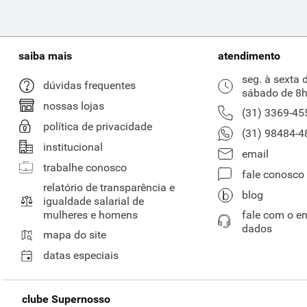
saiba mais
atendimento
seg. à sexta 
dúvidas frequentes
sábado de 8h
nossas lojas
(31) 3369-45
política de privacidade
(31) 98484-4
institucional
email
trabalhe conosco
fale conosco
relatório de transparência e
blog
igualdade salarial de
mulheres e homens
fale com o e
dados
mapa do site
datas especiais
clube Supernosso