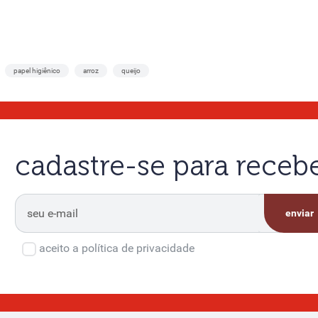
papel higiênico
arroz
queijo
cadastre-se para rece
enviar
aceito a política de privacidade