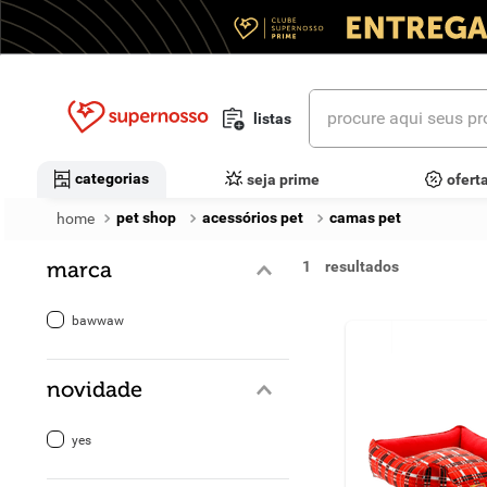
procure aqui seus prod
listas
termos mais buscados
categorias
seja prime
ofert
1
º
cerveja
pet shop
acessórios pet
camas pet
2
º
leite
marca
1
3
º
cafe
bawwaw
4
º
iogurte
novidade
5
º
queijo
6
º
vinhos
yes
7
º
biscoito