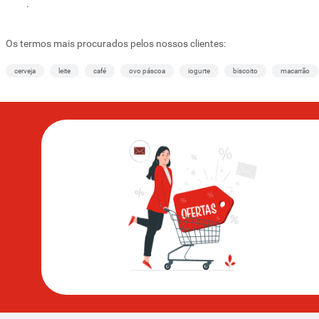
.
Os termos mais procurados pelos nossos clientes:
cerveja
leite
café
ovo páscoa
iogurte
biscoito
macarrão