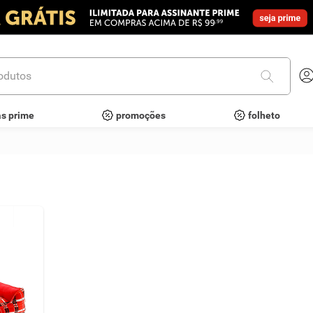
utos
as prime
promoções
folheto