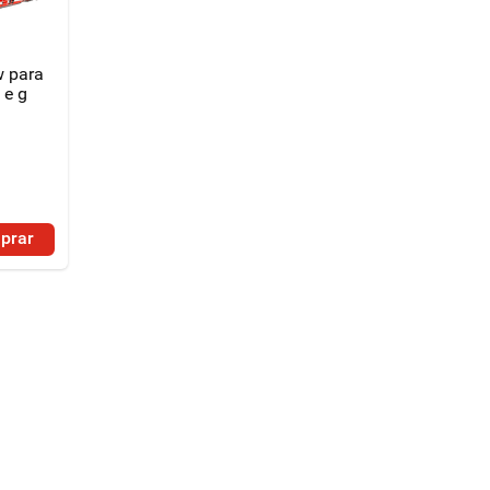
 para
 e g
prar