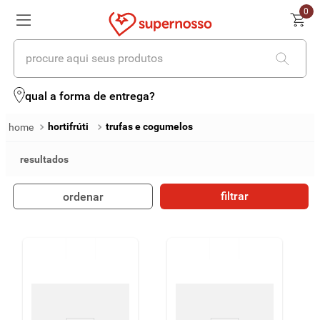
0
procure aqui seus produtos
termos mais buscados
qual a forma de entrega?
1
º
cerveja
hortifrúti
trufas e cogumelos
2
º
leite
3
º
cafe
filtrar
ordenar
4
º
iogurte
5
º
queijo
6
º
vinhos
7
º
biscoito