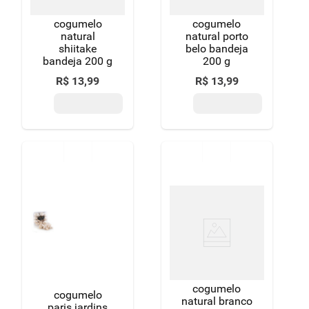
cogumelo
cogumelo
natural
natural porto
shiitake
belo bandeja
bandeja 200 g
200 g
R$
13
,
99
R$
13
,
99
cogumelo
cogumelo
natural branco
paris jardins