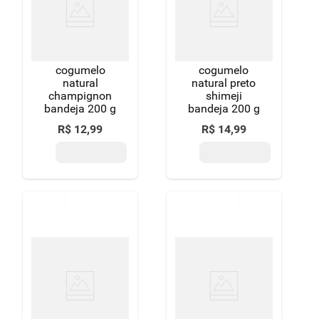
8
º
detergente
9
º
macarrão
cogumelo
cogumelo
10
º
chocolate
natural
natural preto
champignon
shimeji
bandeja 200 g
bandeja 200 g
R$
12
,
99
R$
14
,
99