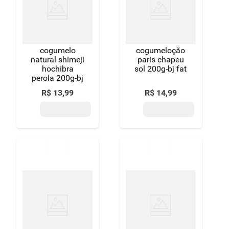
cogumelo
cogumeloção
natural shimeji
paris chapeu
hochibra
sol 200g-bj fat
perola 200g-bj
R$
13
,
99
R$
14
,
99