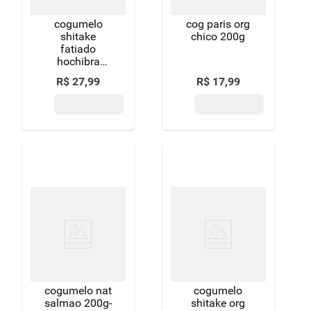
cogumelo
cog paris org
shitake
chico 200g
fatiado
hochibra
200gramas
R$
27
,
99
R$
17
,
99
cogumelo nat
cogumelo
salmao 200g-
shitake org