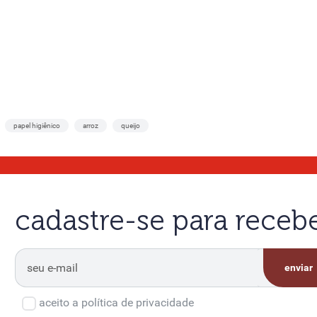
papel higiênico
arroz
queijo
cadastre-se para rece
enviar
aceito a política de privacidade