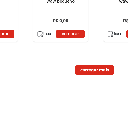
waw pequeno
waw
R$
0
,
00
R
prar
comprar
lista
lista