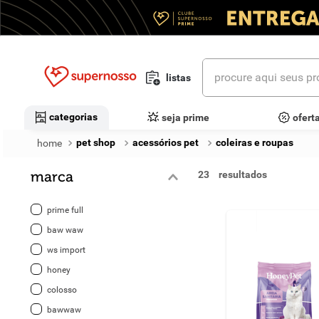
procure aqui seus prod
listas
termos mais buscados
categorias
seja prime
ofert
1
º
cerveja
pet shop
acessórios pet
coleiras e roupas
2
º
leite
marca
23
3
º
cafe
prime full
4
º
iogurte
baw waw
ws import
5
º
vinhos
honey
6
º
biscoito
colosso
bawwaw
7
º
queijo