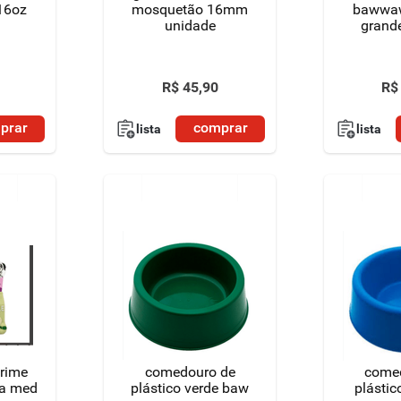
16oz
mosquetão 16mm
bawwaw de
unidade
grand
R$
45
,
90
R$
prar
comprar
lista
lista
prime
comedouro de
come
ha med
plástico verde baw
plástic