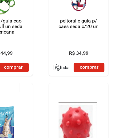
l/guia cao
peitoral e guia p/
ull un seda
caes seda c/20 un
ricana
44
,
99
R$
34
,
99
comprar
comprar
lista