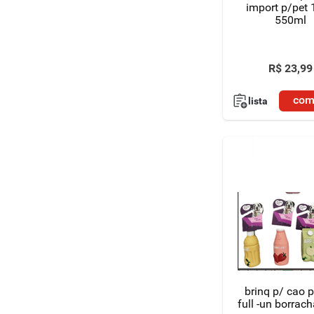
import p/pet 
550ml
R$
23
,
99
com
lista
brinq p/ cao 
full -un borrac