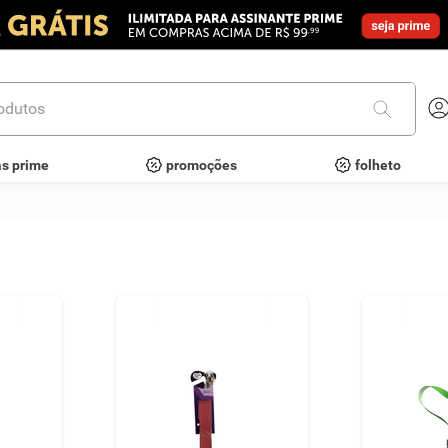
utos
as prime
promoções
folheto