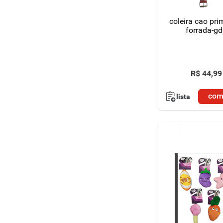
coleira cao prim
forrada-gd
R$
44
,
99
com
lista