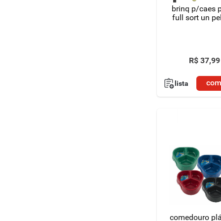
brinq p/caes 
full sort un pe
R$
37
,
99
com
lista
comedouro plá