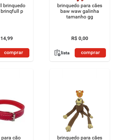
edo
brinquedo para cães
brinqfull p
baw waw galinha
tamanho gg
14
,
99
R$
0
,
00
comprar
comprar
lista
a para cão
brinquedo para cães