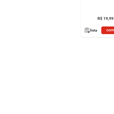
R$
19
,
99
com
lista