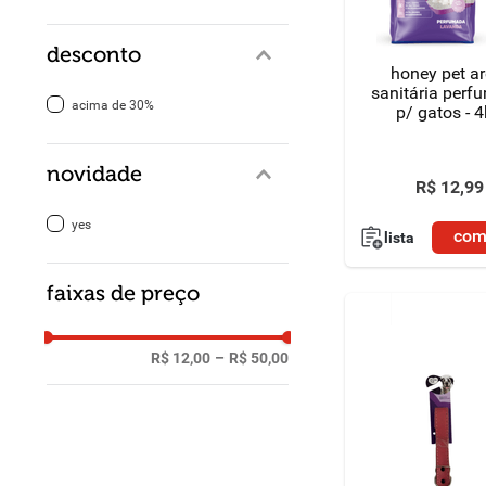
8
º
detergente
desconto
honey pet areia
9
º
macarrão
sanitária per
acima de 30%
p/ gatos - 
10
º
chocolate
novidade
R$
12
,
99
yes
com
lista
faixas de preço
R$ 12,00
–
R$ 50,00