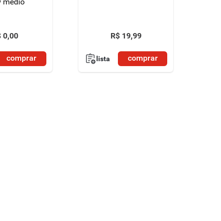
 médio
$
0
,
00
R$
19
,
99
comprar
comprar
lista