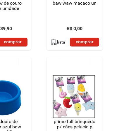
 couro
baw waw macaco un
e unidade
39
,
90
R$
0
,
00
comprar
comprar
lista
douro de
prime full brinquedo
o azul baw
p/ cães pelucia p