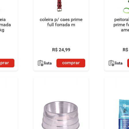
coleira p/ caes prime
peitora
fumada
full forrada m
prime f
4kg
ame
R$
24
,
99
R$
prar
comprar
lista
lista