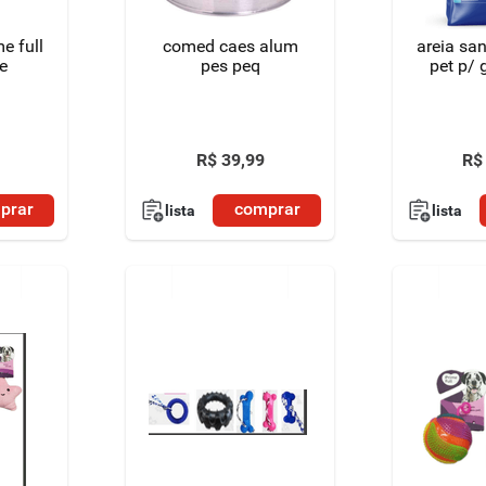
e full
comed caes alum
areia san
e
pes peq
pet 
R$
39
,
99
R$
prar
comprar
lista
lista