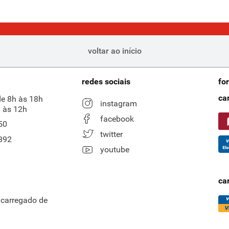
voltar ao início
redes sociais
fo
ca
de 8h às 18h
instagram
 às 12h
facebook
50
twitter
892
youtube
ca
ncarregado de