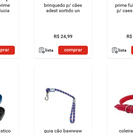
prime
brinquedo p/ cães
prime full brinqu
lucia
adest sortido un
p/ caes 
R$
24
,
99
R$
prar
comprar
lista
lista
stico
guia cão bawwaw
coleir