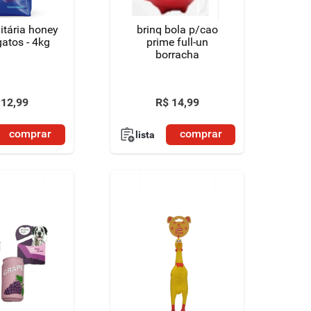
itária honey
brinq bola p/cao
p/ gatos - 4kg
prime full-un
borracha
12
,
99
R$
14
,
99
comprar
comprar
lista