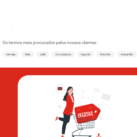
.
Os termos mais procurados pelos nossos clientes:
cerveja
leite
café
ovo páscoa
iogurte
biscoito
macarrão